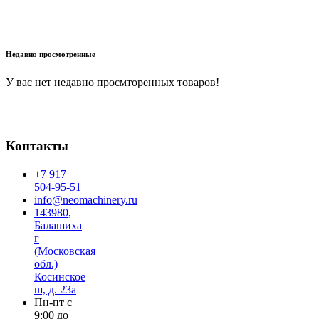
В корзину
Недавно просмотренные
У вас нет недавно просмторенных товаров!
Контакты
+7 917
504-95-51
info@neomachinery.ru
143980,
Балашиха
г
(Московская
обл.)
Косинское
ш, д. 23а
Пн-пт с
9:00 до