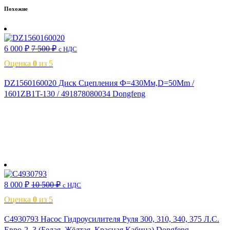
Похожие
6 000
₽
7 500
₽
с НДС
Оценка
0
из 5
DZ1560160020 Диск Сцепления Ф=430Мм,D=50Mm /
1601ZB1T-130 / 491878080034 Dongfeng
В корзину
8 000
₽
10 500
₽
с НДС
Оценка
0
из 5
C4930793 Насос Гидроусилителя Руля 300, 310, 340, 375 Л.С.
Евро-2, 3 (Белая, Жёлтая, Красная Кабина) Dongfeng