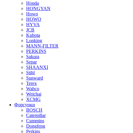
Honda
HONGYAN
Howo
HOWO
HYVA
JCB
Kubota
Lonking
MANN-FILTER
PERKINS
Sakura
Separ
SHAANXI
Stihl
Sunward
Terex
Wabco
Weichai
XCMG
Форсунки
BOSCH
Caterpillar
Cummins
Dongfeng
Perkins