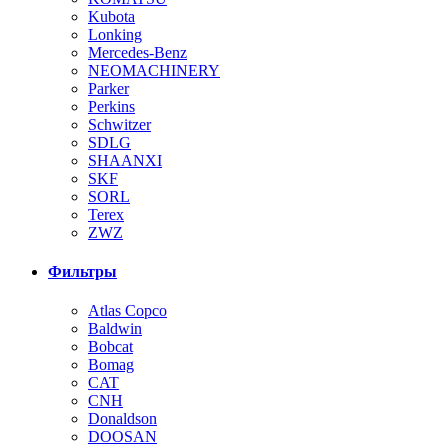
Kubota
Lonking
Mercedes-Benz
NEOMACHINERY
Parker
Perkins
Schwitzer
SDLG
SHAANXI
SKF
SORL
Terex
ZWZ
Фильтры
Atlas Copco
Baldwin
Bobcat
Bomag
CAT
CNH
Donaldson
DOOSAN