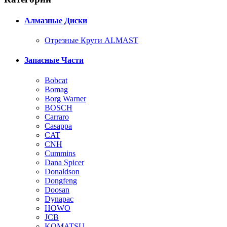
Алмазные Диски
Отрезные Круги ALMAST
Запасные Части
Bobcat
Bomag
Borg Warner
BOSCH
Carraro
Casappa
CAT
CNH
Cummins
Dana Spicer
Donaldson
Dongfeng
Doosan
Dynapac
HOWO
JCB
KOMATSU