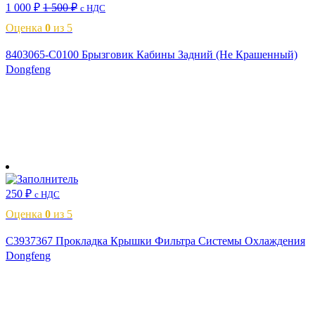
1 000
₽
1 500
₽
с НДС
Оценка
0
из 5
8403065-C0100 Брызговик Кабины Задний (Не Крашенный)
Dongfeng
В корзину
250
₽
с НДС
Оценка
0
из 5
C3937367 Прокладка Крышки Фильтра Системы Охлаждения
Dongfeng