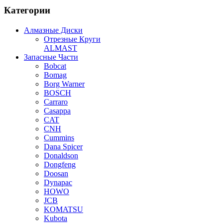
Категории
Алмазные Диски
Отрезные Круги
ALMAST
Запасные Части
Bobcat
Bomag
Borg Warner
BOSCH
Carraro
Casappa
CAT
CNH
Cummins
Dana Spicer
Donaldson
Dongfeng
Doosan
Dynapac
HOWO
JCB
KOMATSU
Kubota