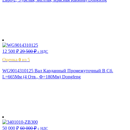
В корзину
12 500
₽
29 500
₽
с НДС
Оценка
0
из 5
WG9014310125 Вал Карданный Промежуточный В Сб.
L=665Мм (4 Отв., Ф=180Мм) Dongfeng
В корзину
50 000
₽
60 000
₽
с НДС