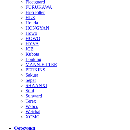
Fleetguard
FURUKAWA
HiFi Filter
HLX
Honda
HONGYAN
Howo
HOWO
HYVA
JCB
Kubota
Lonking
MANN-FILTER
PERKINS
Sakura
Separ
SHAANXI
Stihl
Sunward
Terex
Wabco
Weichai
XCMG
Форсунки