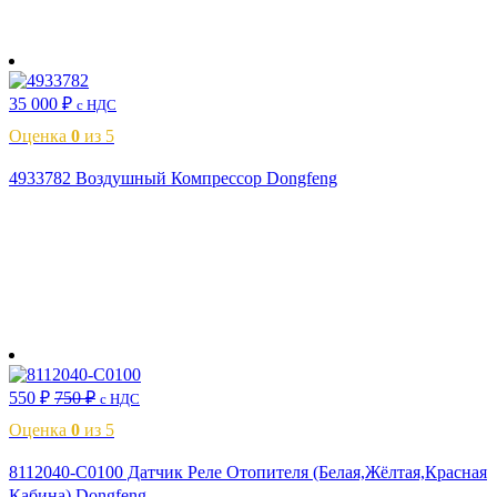
В корзину
35 000
₽
с НДС
Оценка
0
из 5
4933782 Воздушный Компрессор Dongfeng
В корзину
550
₽
750
₽
с НДС
Оценка
0
из 5
8112040-C0100 Датчик Реле Отопителя (Белая,Жёлтая,Красная
Кабина) Dongfeng