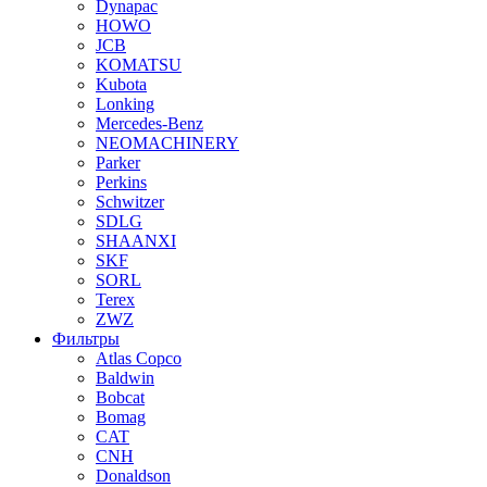
Dynapac
HOWO
JCB
KOMATSU
Kubota
Lonking
Mercedes-Benz
NEOMACHINERY
Parker
Perkins
Schwitzer
SDLG
SHAANXI
SKF
SORL
Terex
ZWZ
Фильтры
Atlas Copco
Baldwin
Bobcat
Bomag
CAT
CNH
Donaldson