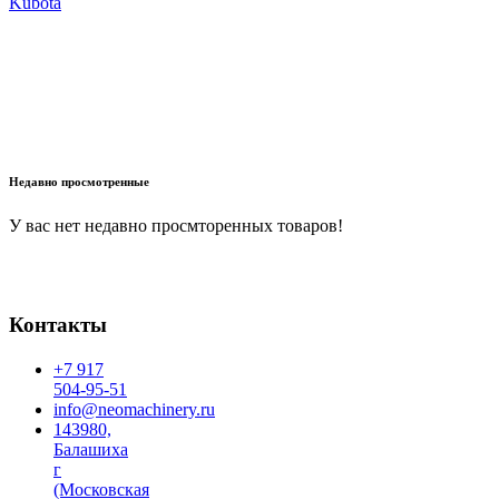
Kubota
В корзину
Недавно просмотренные
У вас нет недавно просмторенных товаров!
Контакты
+7 917
504-95-51
info@neomachinery.ru
143980,
Балашиха
г
(Московская