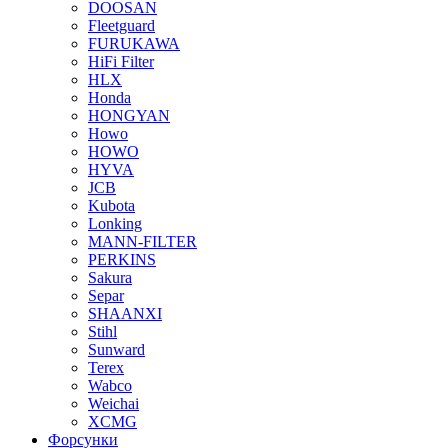
DOOSAN
Fleetguard
FURUKAWA
HiFi Filter
HLX
Honda
HONGYAN
Howo
HOWO
HYVA
JCB
Kubota
Lonking
MANN-FILTER
PERKINS
Sakura
Separ
SHAANXI
Stihl
Sunward
Terex
Wabco
Weichai
XCMG
Форсунки