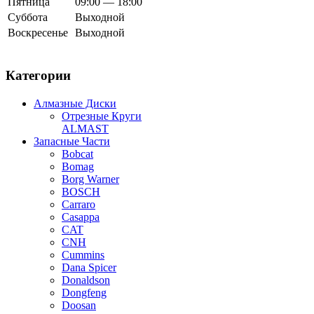
Пятница
09:00 — 18:00
Суббота
Выходной
Воскресенье
Выходной
Категории
Алмазные Диски
Отрезные Круги
ALMAST
Запасные Части
Bobcat
Bomag
Borg Warner
BOSCH
Carraro
Casappa
CAT
CNH
Cummins
Dana Spicer
Donaldson
Dongfeng
Doosan