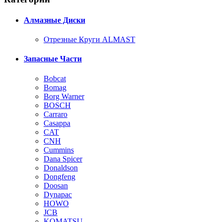
Алмазные Диски
Отрезные Круги ALMAST
Запасные Части
Bobcat
Bomag
Borg Warner
BOSCH
Carraro
Casappa
CAT
CNH
Cummins
Dana Spicer
Donaldson
Dongfeng
Doosan
Dynapac
HOWO
JCB
KOMATSU