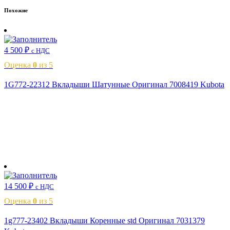
Похожие
4 500
₽
с НДС
Оценка
0
из 5
1G772-22312 Вкладыши Шатунные Оригинал 7008419 Kubota
В корзину
14 500
₽
с НДС
Оценка
0
из 5
1g777-23402 Вкладыши Коренные std Оригинал 7031379