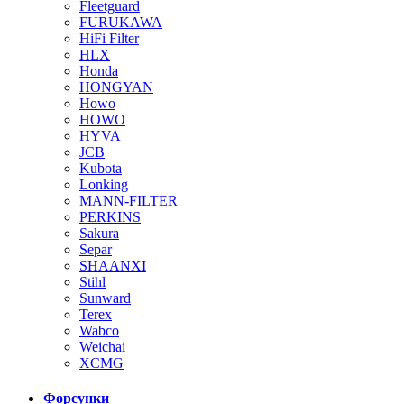
Fleetguard
FURUKAWA
HiFi Filter
HLX
Honda
HONGYAN
Howo
HOWO
HYVA
JCB
Kubota
Lonking
MANN-FILTER
PERKINS
Sakura
Separ
SHAANXI
Stihl
Sunward
Terex
Wabco
Weichai
XCMG
Форсунки