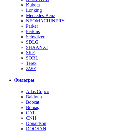
Kubota
Lonking
Mercedes-Benz
NEOMACHINERY
Parker
Perkins
Schwitzer
SDLG
SHAANXI
SKF
SORL
Terex
ZWZ
Фильтры
Atlas Copco
Baldwin
Bobcat
Bomag
CAT
CNH
Donaldson
DOOSAN