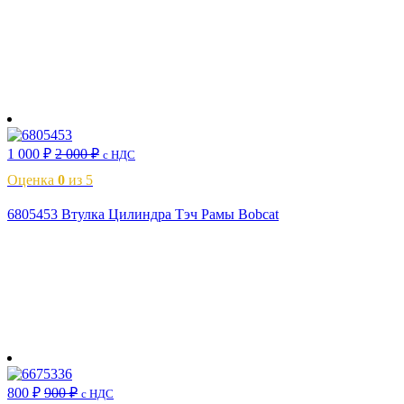
В корзину
1 000
₽
2 000
₽
с НДС
Оценка
0
из 5
6805453 Втулка Цилиндра Тэч Рамы Bobcat
В корзину
800
₽
900
₽
с НДС