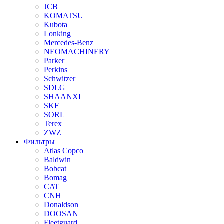
JCB
KOMATSU
Kubota
Lonking
Mercedes-Benz
NEOMACHINERY
Parker
Perkins
Schwitzer
SDLG
SHAANXI
SKF
SORL
Terex
ZWZ
Фильтры
Atlas Copco
Baldwin
Bobcat
Bomag
CAT
CNH
Donaldson
DOOSAN
Fleetguard