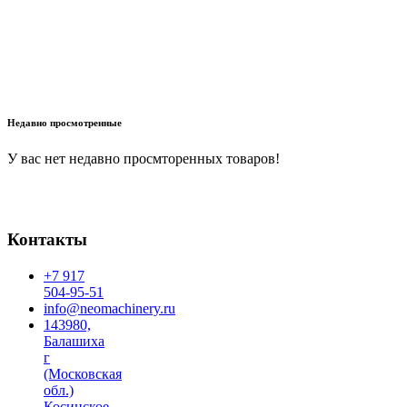
В корзину
Недавно просмотренные
У вас нет недавно просмторенных товаров!
Контакты
+7 917
504-95-51
info@neomachinery.ru
143980,
Балашиха
г
(Московская
обл.)
Косинское