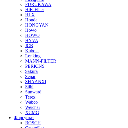
FURUKAWA
HiFi Filter
HLX
Honda
HONGYAN
Howo
HOWO
HYVA
JCB
Kubota
Lonking
MANN-FILTER
PERKINS
Sakura
Separ
SHAANXI
Stihl
Sunward
Terex
Wabco
Weichai
XCMG
Форсунки
BOSCH
Caterpillar