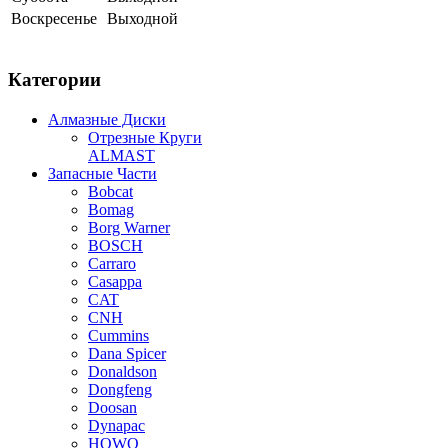
Воскресенье
Выходной
Категории
Алмазные Диски
Отрезные Круги
ALMAST
Запасные Части
Bobcat
Bomag
Borg Warner
BOSCH
Carraro
Casappa
CAT
CNH
Cummins
Dana Spicer
Donaldson
Dongfeng
Doosan
Dynapac
HOWO