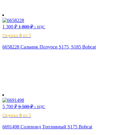
В корзину
1 300
₽
1 800
₽
с НДС
Оценка
0
из 5
6658228 Сальник Полуоси S175, S185 Bobcat
В корзину
5 700
₽
6 500
₽
с НДС
Оценка
0
из 5
6691498 Соленоид Топливный S175 Bobcat