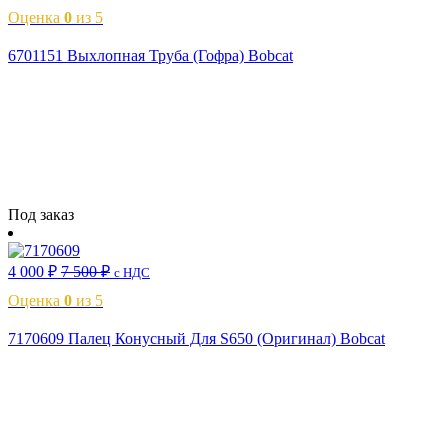
Оценка
0
из 5
6701151 Выхлопная Труба (Гофра) Bobcat
Читать далее
Под заказ
4 000
₽
7 500
₽
с НДС
Оценка
0
из 5
7170609 Палец Конусный Для S650 (Оригинал) Bobcat