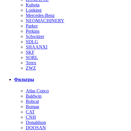
Kubota
Lonking
Mercedes-Benz
NEOMACHINERY
Parker
Perkins
Schwitzer
SDLG
SHAANXI
SKF
SORL
Terex
ZWZ
Фильтры
Atlas Copco
Baldwin
Bobcat
Bomag
CAT
CNH
Donaldson
DOOSAN