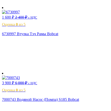
В корзину
1 600
₽
2 400
₽
с НДС
Оценка
0
из 5
6730997 Втулка Тэч Рамы Bobcat
В корзину
3 900
₽
6 000
₽
с НДС
Оценка
0
из 5
7000743 Водяной Насос (Помпа) S185 Bobcat