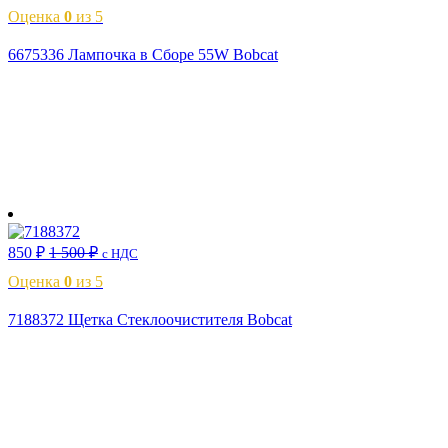
Оценка
0
из 5
6675336 Лампочка в Сборе 55W Bobcat
В корзину
850
₽
1 500
₽
с НДС
Оценка
0
из 5
7188372 Щетка Стеклоочистителя Bobcat