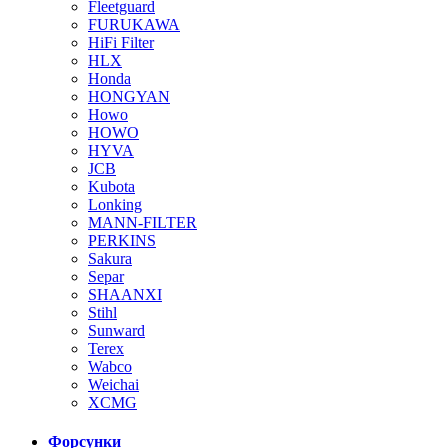
Fleetguard
FURUKAWA
HiFi Filter
HLX
Honda
HONGYAN
Howo
HOWO
HYVA
JCB
Kubota
Lonking
MANN-FILTER
PERKINS
Sakura
Separ
SHAANXI
Stihl
Sunward
Terex
Wabco
Weichai
XCMG
Форсунки