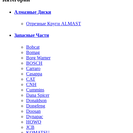
Алмазные Диски
Отрезные Круги ALMAST
Запасные Части
Bobcat
Bomag
Borg Warner
BOSCH
Carraro
Casappa
CAT
CNH
Cummins
Dana Spicer
Donaldson
Dongfeng
Doosan
Dynapac
HOWO
JCB
KOMATSU