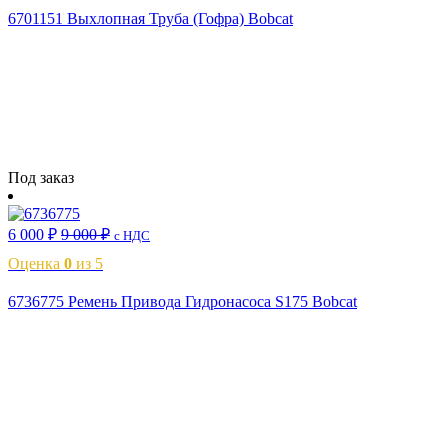
6701151 Выхлопная Труба (Гофра) Bobcat
Читать далее
Под заказ
6 000
₽
9 000
₽
с НДС
Оценка
0
из 5
6736775 Ремень Привода Гидронасоса S175 Bobcat
В корзину