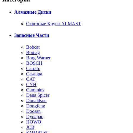
Алмазные Диски
Отрезные Круги ALMAST
Запасные Части
Bobcat
Bomag
Borg Warner
BOSCH
Carraro
Casappa
CAT
CNH
Cummins
Dana Spicer
Donaldson
Dongfeng
Doosan
Dynapac
HOWO
JCB
KOMATSU