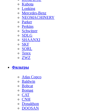
Kubota
Lonking
Mercedes-Benz
NEOMACHINERY
Parker
Perkins
Schwitzer
SDLG
SHAANXI
SKF
SORL
Terex
ZWZ
Фильтры
Atlas Copco
Baldwin
Bobcat
Bomag
CAT
CNH
Donaldson
DOOSAN