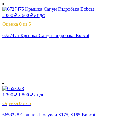
2 000
₽
3 600
₽
с НДС
Оценка
0
из 5
6727475 Крышка-Сапун Гидробака Bobcat
В корзину
1 300
₽
1 800
₽
с НДС
Оценка
0
из 5
6658228 Сальник Полуоси S175, S185 Bobcat