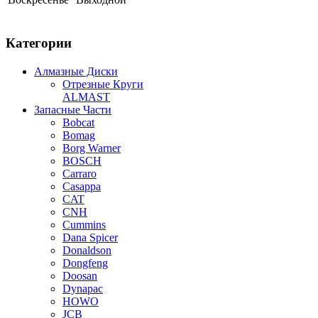
Категории
Алмазные Диски
Отрезные Круги
ALMAST
Запасные Части
Bobcat
Bomag
Borg Warner
BOSCH
Carraro
Casappa
CAT
CNH
Cummins
Dana Spicer
Donaldson
Dongfeng
Doosan
Dynapac
HOWO
JCB