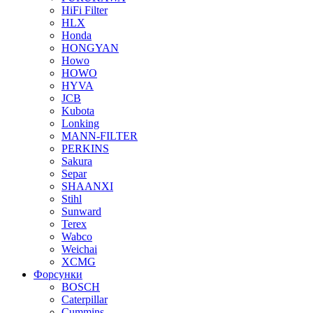
HiFi Filter
HLX
Honda
HONGYAN
Howo
HOWO
HYVA
JCB
Kubota
Lonking
MANN-FILTER
PERKINS
Sakura
Separ
SHAANXI
Stihl
Sunward
Terex
Wabco
Weichai
XCMG
Форсунки
BOSCH
Caterpillar
Cummins