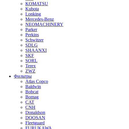
KOMATSU
Kubota
Lonking
Mercedes-Benz
NEOMACHINERY
Parker
Perkins
Schwitzer
SDLG
SHAANXI
SKF
SORL
Terex
ZWZ
Фильтры
Atlas Copco
Baldwin
Bobcat
Bomag
CAT
CNH
Donaldson
DOOSAN
Fleetguard
FURUKAWA