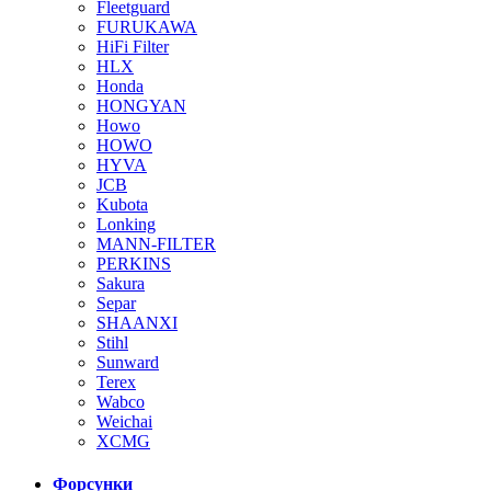
Fleetguard
FURUKAWA
HiFi Filter
HLX
Honda
HONGYAN
Howo
HOWO
HYVA
JCB
Kubota
Lonking
MANN-FILTER
PERKINS
Sakura
Separ
SHAANXI
Stihl
Sunward
Terex
Wabco
Weichai
XCMG
Форсунки