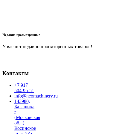
В корзину
Недавно просмотренные
У вас нет недавно просмторенных товаров!
Контакты
+7 917
504-95-51
info@neomachinery.ru
143980,
Балашиха
г
(Московская
обл.)
Косинское
ш, д. 23а