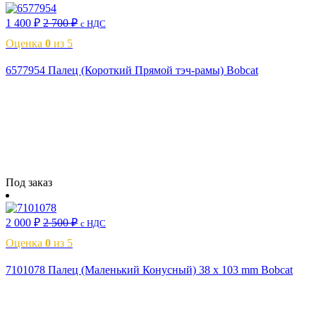
1 400
₽
2 700
₽
с НДС
Оценка
0
из 5
6577954 Палец (Короткий Прямой тэч-рамы) Bobcat
Читать далее
Под заказ
2 000
₽
2 500
₽
с НДС
Оценка
0
из 5
7101078 Палец (Маленький Конусный) 38 x 103 mm Bobcat