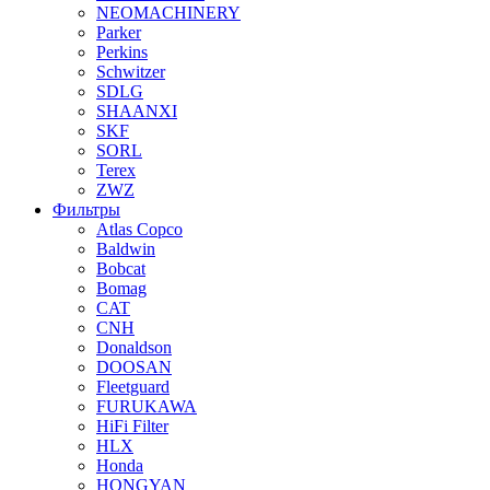
NEOMACHINERY
Parker
Perkins
Schwitzer
SDLG
SHAANXI
SKF
SORL
Terex
ZWZ
Фильтры
Atlas Copco
Baldwin
Bobcat
Bomag
CAT
CNH
Donaldson
DOOSAN
Fleetguard
FURUKAWA
HiFi Filter
HLX
Honda
HONGYAN