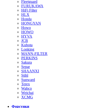
Fleetguard
FURUKAWA
HiFi Filter
HLX
Honda
HONGYAN
Howo
HOWO
HYVA
JCB
Kubota
Lonking
MANN-FILTER
PERKINS
Sakura
Separ
SHAANXI
Stihl
Sunward
Terex
Wabco
Weichai
XCMG
Форсунки