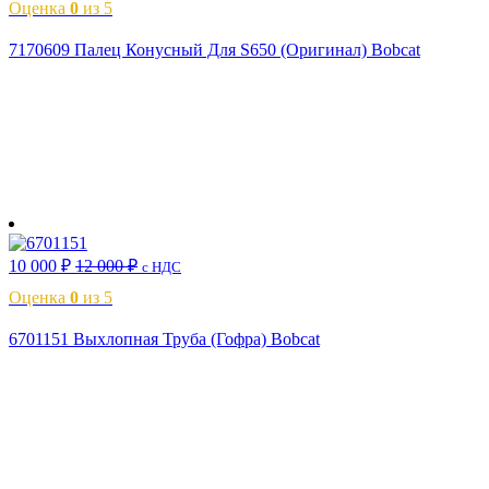
Оценка
0
из 5
7170609 Палец Конусный Для S650 (Оригинал) Bobcat
В корзину
10 000
₽
12 000
₽
с НДС
Оценка
0
из 5
6701151 Выхлопная Труба (Гофра) Bobcat