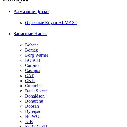
Алмазные Диски
Отрезные Круги ALMAST
Запасные Части
Bobcat
Bomag
Borg Warner
BOSCH
Carraro
Casappa
CAT
CNH
Cummins
Dana Spicer
Donaldson
Dongfeng
Doosan
Dynapac
HOWO
JCB
KOMATSU