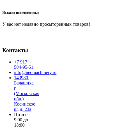
В корзину
Недавно просмотренные
У вас нет недавно просмторенных товаров!
Контакты
+7 917
504-95-51
info@neomachinery.ru
143980,
Балашиха
г
(Московская
обл.)
Косинское
ш, д. 23а
Пн-пт с
9:00 до
18:00