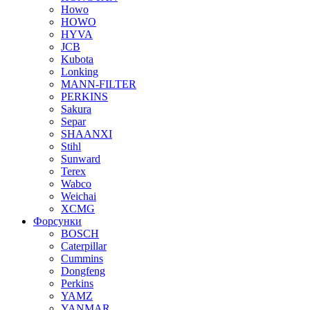
Howo
HOWO
HYVA
JCB
Kubota
Lonking
MANN-FILTER
PERKINS
Sakura
Separ
SHAANXI
Stihl
Sunward
Terex
Wabco
Weichai
XCMG
Форсунки
BOSCH
Caterpillar
Cummins
Dongfeng
Perkins
YAMZ
YANMAR