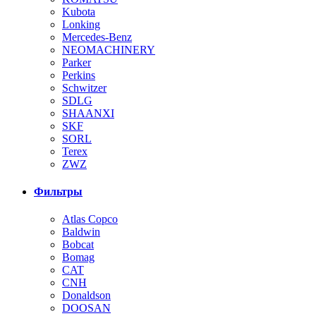
Kubota
Lonking
Mercedes-Benz
NEOMACHINERY
Parker
Perkins
Schwitzer
SDLG
SHAANXI
SKF
SORL
Terex
ZWZ
Фильтры
Atlas Copco
Baldwin
Bobcat
Bomag
CAT
CNH
Donaldson
DOOSAN