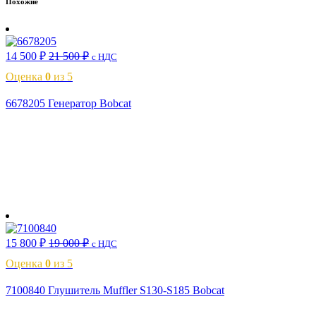
Похожие
14 500
₽
21 500
₽
с НДС
Оценка
0
из 5
6678205 Генератор Bobcat
В корзину
15 800
₽
19 000
₽
с НДС
Оценка
0
из 5
7100840 Глушитель Muffler S130-S185 Bobcat