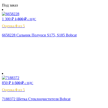
Читать далее
Под заказ
1 300
₽
1 800
₽
с НДС
Оценка
0
из 5
6658228 Сальник Полуоси S175, S185 Bobcat
В корзину
850
₽
1 500
₽
с НДС
Оценка
0
из 5
7188372 Щетка Стеклоочистителя Bobcat