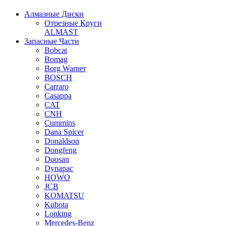
Алмазные Диски
Отрезные Круги
ALMAST
Запасные Части
Bobcat
Bomag
Borg Warner
BOSCH
Carraro
Casappa
CAT
CNH
Cummins
Dana Spicer
Donaldson
Dongfeng
Doosan
Dynapac
HOWO
JCB
KOMATSU
Kubota
Lonking
Mercedes-Benz