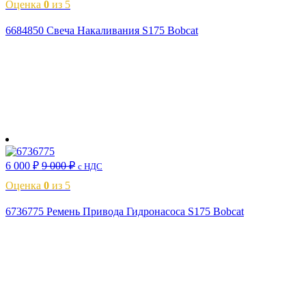
Оценка
0
из 5
6684850 Свеча Накаливания S175 Bobcat
В корзину
6 000
₽
9 000
₽
с НДС
Оценка
0
из 5
6736775 Ремень Привода Гидронасоса S175 Bobcat