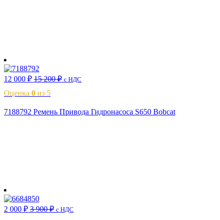
В корзину
12 000
₽
15 200
₽
с НДС
Оценка
0
из 5
7188792 Ремень Привода Гидронасоса S650 Bobcat
В корзину
2 000
₽
3 900
₽
с НДС