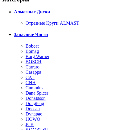
Алмазные Диски
Отрезные Круги ALMAST
Запасные Части
Bobcat
Bomag
Borg Warner
BOSCH
Carraro
Casappa
CAT
CNH
Cummins
Dana Spicer
Donaldson
Dongfeng
Doosan
Dynapac
HOWO
JCB
KOMATSU