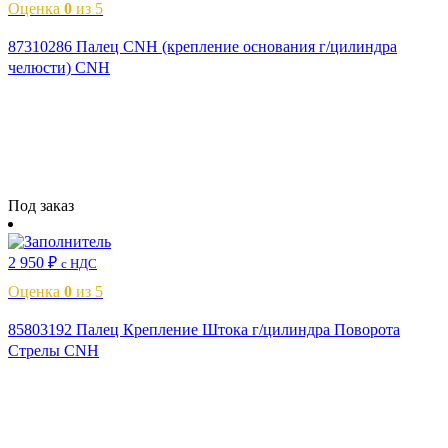
Оценка
0
из 5
87310286 Палец CNH (крепление основания г/цилиндра
челюсти) CNH
Читать далее
Под заказ
2 950
₽
с НДС
Оценка
0
из 5
85803192 Палец Крепление Штока г/цилиндра Поворота
Стрелы CNH