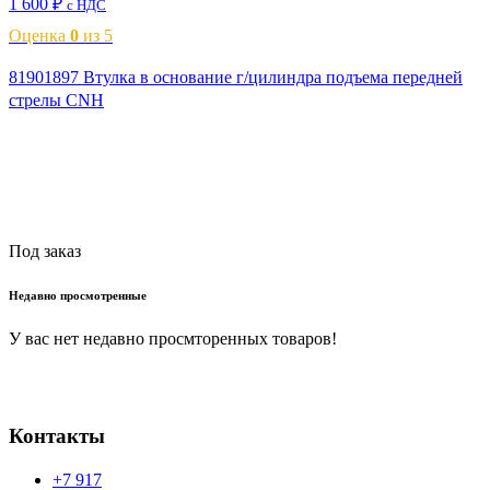
1 600
₽
с НДС
Оценка
0
из 5
81901897 Втулка в основание г/цилиндра подъема передней
стрелы CNH
Читать далее
Под заказ
Недавно просмотренные
У вас нет недавно просмторенных товаров!
Контакты
+7 917