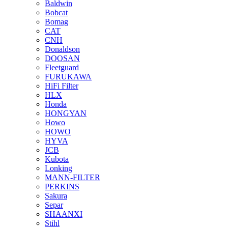
Baldwin
Bobcat
Bomag
CAT
CNH
Donaldson
DOOSAN
Fleetguard
FURUKAWA
HiFi Filter
HLX
Honda
HONGYAN
Howo
HOWO
HYVA
JCB
Kubota
Lonking
MANN-FILTER
PERKINS
Sakura
Separ
SHAANXI
Stihl