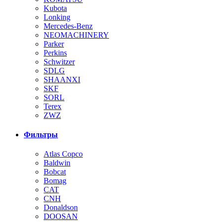
Kubota
Lonking
Mercedes-Benz
NEOMACHINERY
Parker
Perkins
Schwitzer
SDLG
SHAANXI
SKF
SORL
Terex
ZWZ
Фильтры
Atlas Copco
Baldwin
Bobcat
Bomag
CAT
CNH
Donaldson
DOOSAN