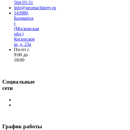
504-95-51
info@neomachinery.ru
143980,
Балашиха
г
(Московская
обл.)
Косинское
ш, д. 23а
Пн-пт с
9:00 до
18:00
Социальные
сети
График работы