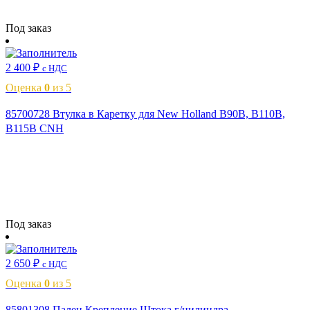
Читать далее
Под заказ
2 400
₽
с НДС
Оценка
0
из 5
85700728 Втулка в Каретку для New Holland B90B, B110B,
B115B CNH
Читать далее
Под заказ
2 650
₽
с НДС
Оценка
0
из 5
85801308 Палец Крепление Штока г/цилиндра