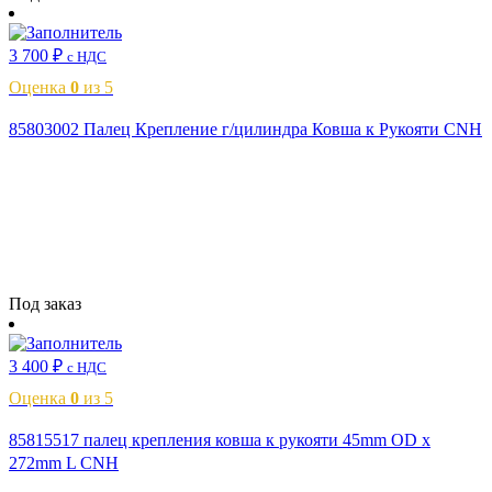
3 700
₽
с НДС
Оценка
0
из 5
85803002 Палец Крепление г/цилиндра Ковша к Рукояти CNH
Читать далее
Под заказ
3 400
₽
с НДС
Оценка
0
из 5
85815517 палец крепления ковша к рукояти 45mm OD x
272mm L CNH