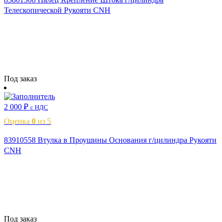
Телескопической Рукояти CNH
Читать далее
Под заказ
2 000
₽
с НДС
Оценка
0
из 5
83910558 Втулка в Проушины Основания г/цилиндра Рукояти
CNH
Читать далее
Под заказ