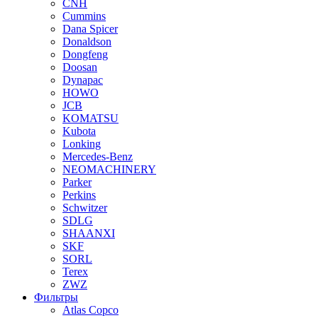
CNH
Cummins
Dana Spicer
Donaldson
Dongfeng
Doosan
Dynapac
HOWO
JCB
KOMATSU
Kubota
Lonking
Mercedes-Benz
NEOMACHINERY
Parker
Perkins
Schwitzer
SDLG
SHAANXI
SKF
SORL
Terex
ZWZ
Фильтры
Atlas Copco