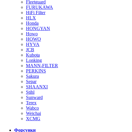
Fleetguard
FURUKAWA
HiFi Filter
HLX
Honda
HONGYAN
Howo
HOWO
HYVA
JCB
Kubota
Lonking
MANN-FILTER
PERKINS
Sakura
Separ
SHAANXI
Stihl
Sunward
Terex
Wabco
Weichai
XCMG
Форсунки