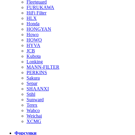
Fleetguard
FURUKAWA
HiFi Filter
HLX
Honda
HONGYAN
Howo
HOWO
HYVA
JCB
Kubota
Lonking
MANN-FILTER
PERKINS
Sakura
Separ
SHAANXI
Stihl
Sunward
Terex
Wabco
Weichai
XCMG
Форсунки