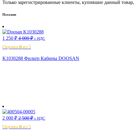
Только зарегистрированные клиенты, купившие данный товар,
Похожие
1 250
₽
4 000
₽
с НДС
Оценка
0
из 5
K1030288 Фильтр Кабины DOOSAN
В корзину
2 000
₽
2 500
₽
с НДС
Оценка
0
из 5