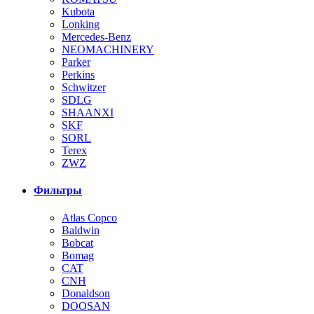
Kubota
Lonking
Mercedes-Benz
NEOMACHINERY
Parker
Perkins
Schwitzer
SDLG
SHAANXI
SKF
SORL
Terex
ZWZ
Фильтры
Atlas Copco
Baldwin
Bobcat
Bomag
CAT
CNH
Donaldson
DOOSAN