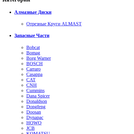
Алмазные Диски
Отрезные Круги ALMAST
Запасные Части
Bobcat
Bomag
Borg Warner
BOSCH
Carraro
Casappa
CAT
CNH
Cummins
Dana Spicer
Donaldson
Dongfeng
Doosan
Dynapac
HOWO
JCB
KOMATSU