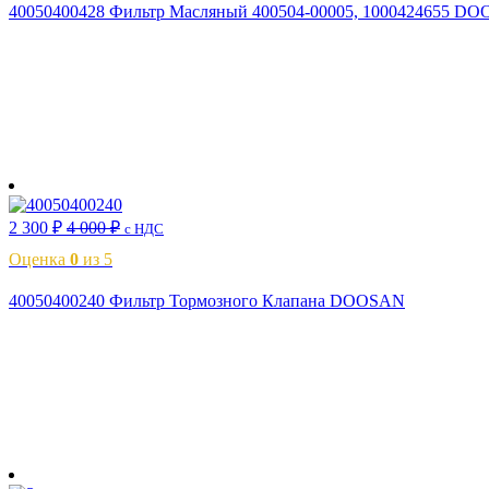
40050400428 Фильтр Масляный 400504-00005, 1000424655 D
В корзину
2 300
₽
4 000
₽
с НДС
Оценка
0
из 5
40050400240 Фильтр Тормозного Клапана DOOSAN
В корзину