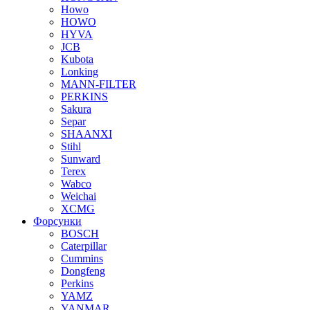
Howo
HOWO
HYVA
JCB
Kubota
Lonking
MANN-FILTER
PERKINS
Sakura
Separ
SHAANXI
Stihl
Sunward
Terex
Wabco
Weichai
XCMG
Форсунки
BOSCH
Caterpillar
Cummins
Dongfeng
Perkins
YAMZ
YANMAR