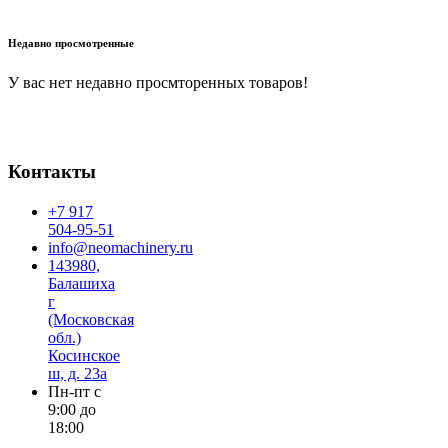
В корзину
Недавно просмотренные
У вас нет недавно просмторенных товаров!
Контакты
+7 917
504-95-51
info@neomachinery.ru
143980,
Балашиха
г
(Московская
обл.)
Косинское
ш, д. 23а
Пн-пт с
9:00 до
18:00