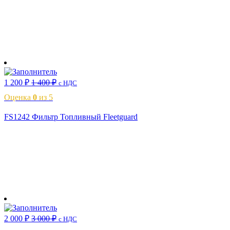
В корзину
1 200
₽
1 400
₽
с НДС
Оценка
0
из 5
FS1242 Фильтр Топливный Fleetguard
В корзину
2 000
₽
3 000
₽
с НДС