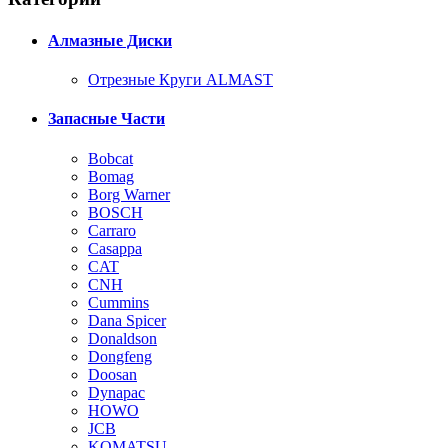
Алмазные Диски
Отрезные Круги ALMAST
Запасные Части
Bobcat
Bomag
Borg Warner
BOSCH
Carraro
Casappa
CAT
CNH
Cummins
Dana Spicer
Donaldson
Dongfeng
Doosan
Dynapac
HOWO
JCB
KOMATSU