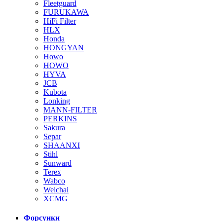
Fleetguard
FURUKAWA
HiFi Filter
HLX
Honda
HONGYAN
Howo
HOWO
HYVA
JCB
Kubota
Lonking
MANN-FILTER
PERKINS
Sakura
Separ
SHAANXI
Stihl
Sunward
Terex
Wabco
Weichai
XCMG
Форсунки