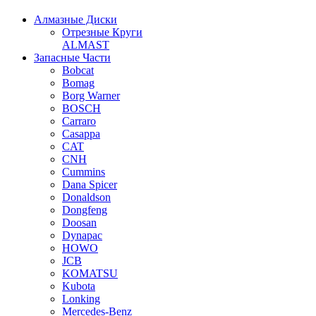
Алмазные Диски
Отрезные Круги
ALMAST
Запасные Части
Bobcat
Bomag
Borg Warner
BOSCH
Carraro
Casappa
CAT
CNH
Cummins
Dana Spicer
Donaldson
Dongfeng
Doosan
Dynapac
HOWO
JCB
KOMATSU
Kubota
Lonking
Mercedes-Benz