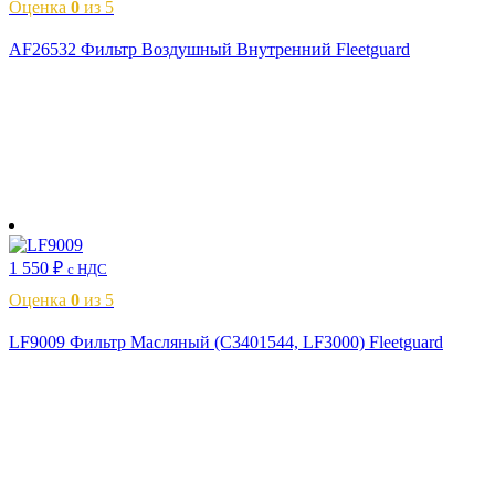
Оценка
0
из 5
AF26532 Фильтр Воздушный Внутренний Fleetguard
В корзину
1 550
₽
с НДС
Оценка
0
из 5
LF9009 Фильтр Масляный (C3401544, LF3000) Fleetguard