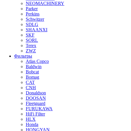
NEOMACHINERY
Parker
Perkins
Schwitzer
SDLG
SHAANXI
SKF
SORL
Terex
ZWZ
Фильтры
Atlas Copco
Baldwin
Bobcat
Bomag
CAT
CNH
Donaldson
DOOSAN
Fleetguard
FURUKAWA
HiFi Filter
HLX
Honda
HONGYAN