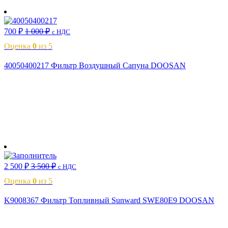
700
₽
1 000
₽
с НДС
Оценка
0
из 5
40050400217 Фильтр Воздушный Сапуна DOOSAN
В корзину
2 500
₽
3 500
₽
с НДС
Оценка
0
из 5
K9008367 Фильтр Топливный Sunward SWE80E9 DOOSAN