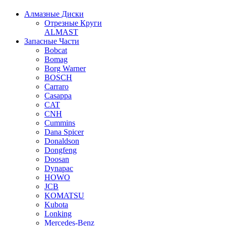
Алмазные Диски
Отрезные Круги
ALMAST
Запасные Части
Bobcat
Bomag
Borg Warner
BOSCH
Carraro
Casappa
CAT
CNH
Cummins
Dana Spicer
Donaldson
Dongfeng
Doosan
Dynapac
HOWO
JCB
KOMATSU
Kubota
Lonking
Mercedes-Benz