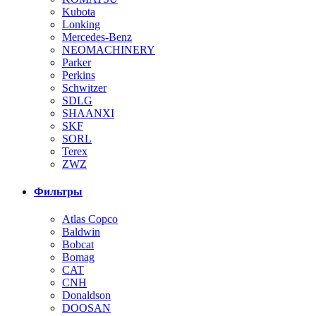
Kubota
Lonking
Mercedes-Benz
NEOMACHINERY
Parker
Perkins
Schwitzer
SDLG
SHAANXI
SKF
SORL
Terex
ZWZ
Фильтры
Atlas Copco
Baldwin
Bobcat
Bomag
CAT
CNH
Donaldson
DOOSAN