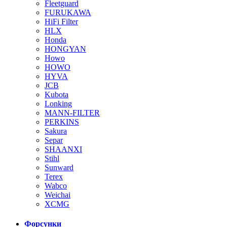
Fleetguard
FURUKAWA
HiFi Filter
HLX
Honda
HONGYAN
Howo
HOWO
HYVA
JCB
Kubota
Lonking
MANN-FILTER
PERKINS
Sakura
Separ
SHAANXI
Stihl
Sunward
Terex
Wabco
Weichai
XCMG
Форсунки