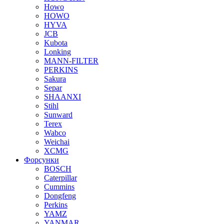
Howo
HOWO
HYVA
JCB
Kubota
Lonking
MANN-FILTER
PERKINS
Sakura
Separ
SHAANXI
Stihl
Sunward
Terex
Wabco
Weichai
XCMG
Форсунки
BOSCH
Caterpillar
Cummins
Dongfeng
Perkins
YAMZ
YANMAR