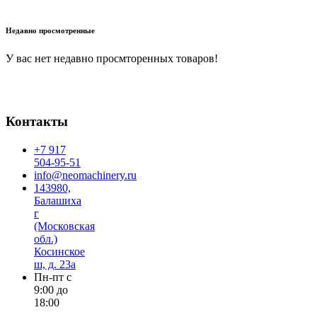
В корзину
Недавно просмотренные
У вас нет недавно просмторенных товаров!
Контакты
+7 917
504-95-51
info@neomachinery.ru
143980,
Балашиха
г
(Московская
обл.)
Косинское
ш, д. 23а
Пн-пт с
9:00 до
18:00