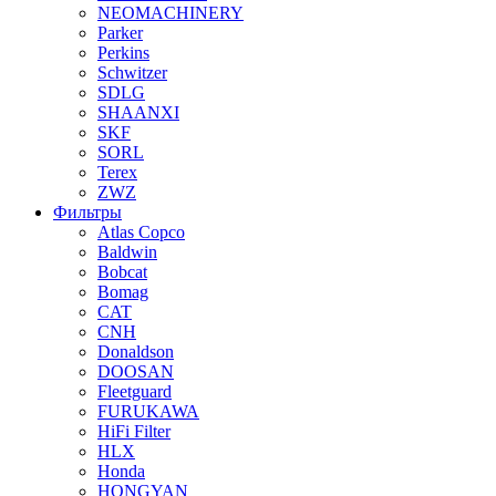
NEOMACHINERY
Parker
Perkins
Schwitzer
SDLG
SHAANXI
SKF
SORL
Terex
ZWZ
Фильтры
Atlas Copco
Baldwin
Bobcat
Bomag
CAT
CNH
Donaldson
DOOSAN
Fleetguard
FURUKAWA
HiFi Filter
HLX
Honda
HONGYAN