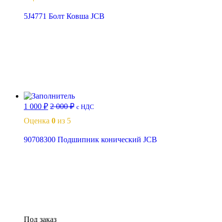
5J4771 Болт Ковша JCB
В корзину
1 000
₽
2 000
₽
с НДС
Оценка
0
из 5
90708300 Подшипник конический JCB
Читать далее
Под заказ