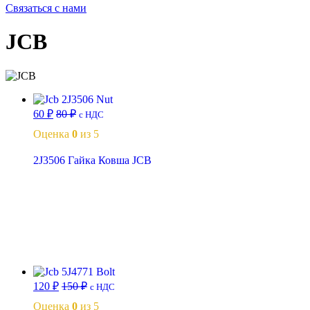
Связаться с нами
JCB
60
₽
80
₽
с НДС
Оценка
0
из 5
2J3506 Гайка Ковша JCB
В корзину
120
₽
150
₽
с НДС
Оценка
0
из 5