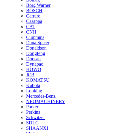
Borg Warner
BOSCH
Carraro
Casappa
CAT
CNH
Cummins
Dana Spicer
Donaldson
Dongfeng
Doosan
Dynapac
HOWO
JCB
KOMATSU
Kubota
Lonking
Mercedes-Benz
NEOMACHINERY
Parker
Perkins
Schwitzer
SDLG
SHAANXI