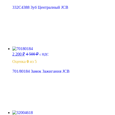
332C4388 Зуб Централный JCB
В корзину
2 200
₽
4 500
₽
с НДС
Оценка
0
из 5
701/80184 Замок Зажигания JCB
В корзину