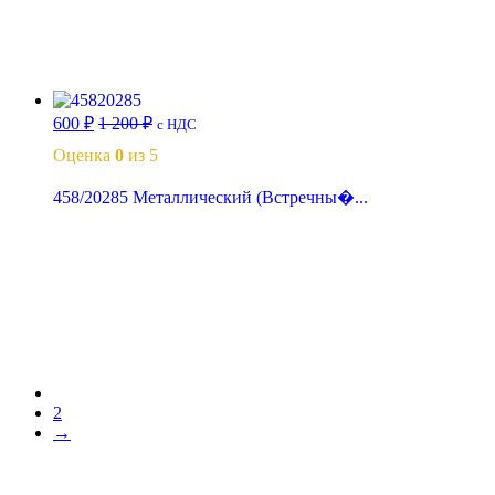
В корзину
600
₽
1 200
₽
с НДС
Оценка
0
из 5
458/20285 Металлический (Встречны�...
В корзину
1
2
→