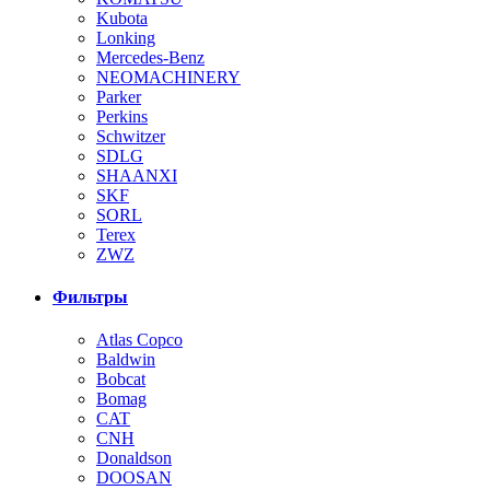
Kubota
Lonking
Mercedes-Benz
NEOMACHINERY
Parker
Perkins
Schwitzer
SDLG
SHAANXI
SKF
SORL
Terex
ZWZ
Фильтры
Atlas Copco
Baldwin
Bobcat
Bomag
CAT
CNH
Donaldson
DOOSAN