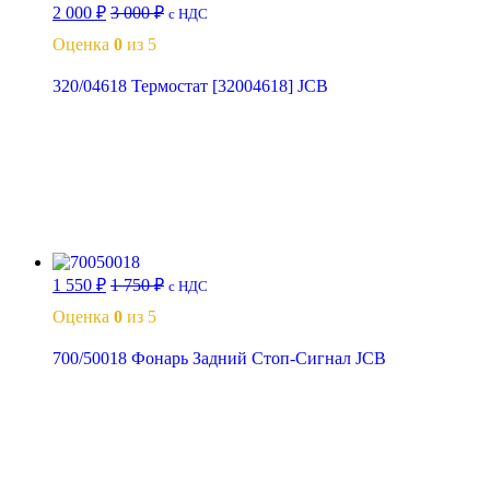
2 000
₽
3 000
₽
с НДС
Оценка
0
из 5
320/04618 Термостат [32004618] JCB
В корзину
1 550
₽
1 750
₽
с НДС
Оценка
0
из 5
700/50018 Фонарь Задний Стоп-Сигнал JCB