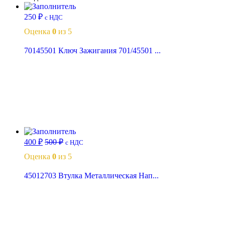
250
₽
с НДС
Оценка
0
из 5
70145501 Ключ Зажигания 701/45501 ...
В корзину
400
₽
500
₽
с НДС
Оценка
0
из 5
45012703 Втулка Металлическая Нап...