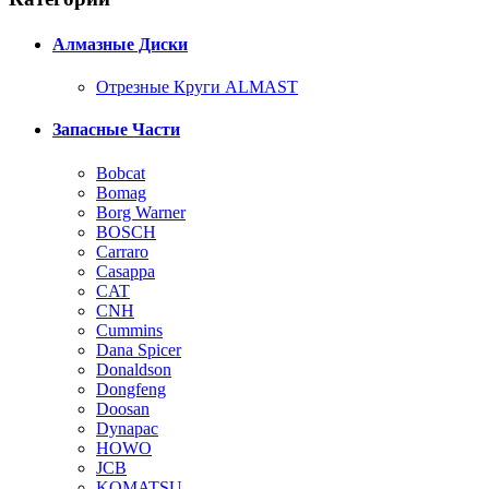
Алмазные Диски
Отрезные Круги ALMAST
Запасные Части
Bobcat
Bomag
Borg Warner
BOSCH
Carraro
Casappa
CAT
CNH
Cummins
Dana Spicer
Donaldson
Dongfeng
Doosan
Dynapac
HOWO
JCB
KOMATSU