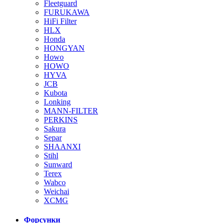
Fleetguard
FURUKAWA
HiFi Filter
HLX
Honda
HONGYAN
Howo
HOWO
HYVA
JCB
Kubota
Lonking
MANN-FILTER
PERKINS
Sakura
Separ
SHAANXI
Stihl
Sunward
Terex
Wabco
Weichai
XCMG
Форсунки