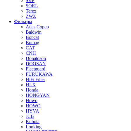
SKF
SORL
Terex
ZWZ
Фильтры
Atlas Copco
Baldwin
Bobcat
Bomag
CAT
CNH
Donaldson
DOOSAN
Fleetguard
FURUKAWA
HiFi Filter
HLX
Honda
HONGYAN
Howo
HOWO
HYVA
JCB
Kubota
Lonking