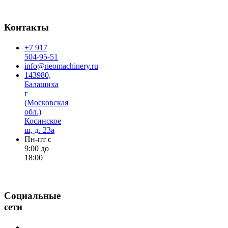
Контакты
+7 917
504-95-51
info@neomachinery.ru
143980,
Балашиха
г
(Московская
обл.)
Косинское
ш, д. 23а
Пн-пт с
9:00 до
18:00
Социальные
сети