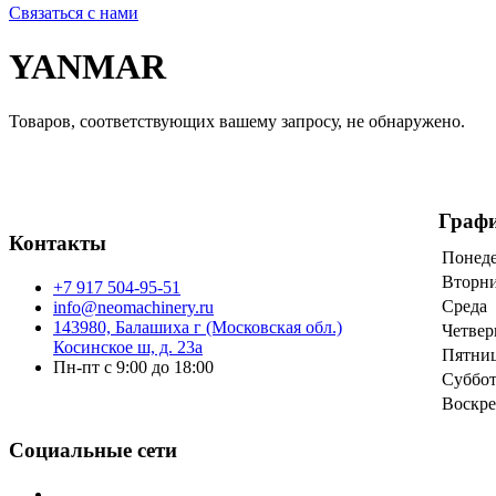
Связаться с нами
YANMAR
Товаров, соответствующих вашему запросу, не обнаружено.
Граф
Контакты
Понед
Вторн
+7 917 504-95-51
Среда
info@neomachinery.ru
143980, Балашиха г (Московская обл.)
Четвер
Косинское ш, д. 23а
Пятни
Пн-пт с 9:00 до 18:00
Суббот
Воскре
Социальные сети