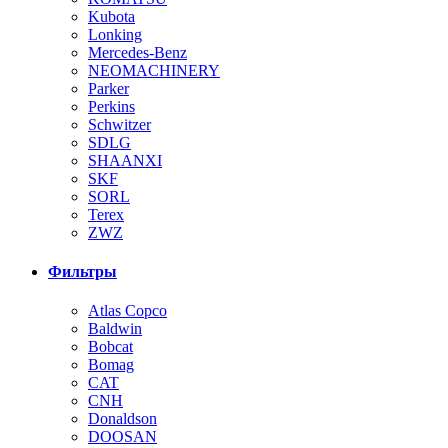
Kubota
Lonking
Mercedes-Benz
NEOMACHINERY
Parker
Perkins
Schwitzer
SDLG
SHAANXI
SKF
SORL
Terex
ZWZ
Фильтры
Atlas Copco
Baldwin
Bobcat
Bomag
CAT
CNH
Donaldson
DOOSAN