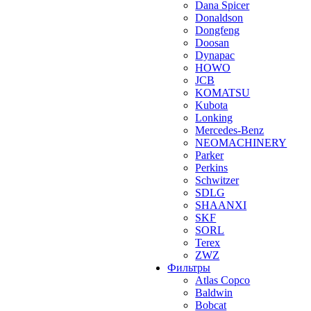
Dana Spicer
Donaldson
Dongfeng
Doosan
Dynapac
HOWO
JCB
KOMATSU
Kubota
Lonking
Mercedes-Benz
NEOMACHINERY
Parker
Perkins
Schwitzer
SDLG
SHAANXI
SKF
SORL
Terex
ZWZ
Фильтры
Atlas Copco
Baldwin
Bobcat