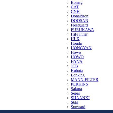
Bomag
CAT
CNH
Donaldson
DOOSAN
Fleetguard
FURUKAWA
HiFi Filter
HLX
Honda
HONGYAN
Howo
HOWO
HYVA
JCB
Kubota
Lonking
MANN-FILTER
PERKINS
Sakura
Separ
SHAANXI
Stihl
Sunward
Terex