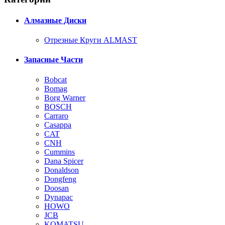
Алмазные Диски
Отрезные Круги ALMAST
Запасные Части
Bobcat
Bomag
Borg Warner
BOSCH
Carraro
Casappa
CAT
CNH
Cummins
Dana Spicer
Donaldson
Dongfeng
Doosan
Dynapac
HOWO
JCB
KOMATSU