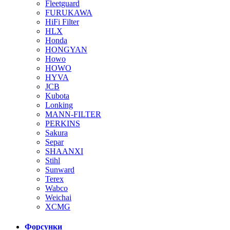
Fleetguard
FURUKAWA
HiFi Filter
HLX
Honda
HONGYAN
Howo
HOWO
HYVA
JCB
Kubota
Lonking
MANN-FILTER
PERKINS
Sakura
Separ
SHAANXI
Stihl
Sunward
Terex
Wabco
Weichai
XCMG
Форсунки