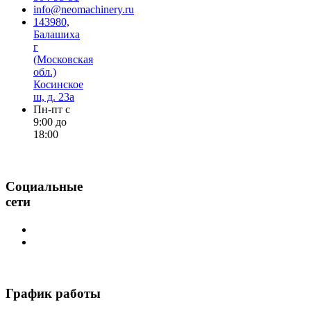
info@neomachinery.ru
143980,
Балашиха
г
(Московская
обл.)
Косинское
ш, д. 23а
Пн-пт с
9:00 до
18:00
Социальные
сети
График работы