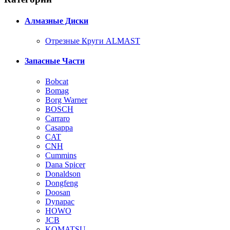
Алмазные Диски
Отрезные Круги ALMAST
Запасные Части
Bobcat
Bomag
Borg Warner
BOSCH
Carraro
Casappa
CAT
CNH
Cummins
Dana Spicer
Donaldson
Dongfeng
Doosan
Dynapac
HOWO
JCB
KOMATSU