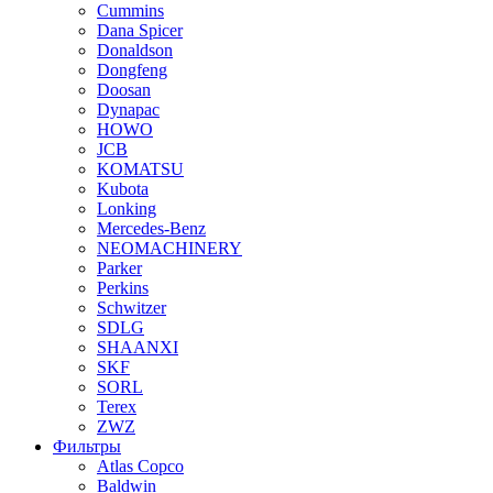
Cummins
Dana Spicer
Donaldson
Dongfeng
Doosan
Dynapac
HOWO
JCB
KOMATSU
Kubota
Lonking
Mercedes-Benz
NEOMACHINERY
Parker
Perkins
Schwitzer
SDLG
SHAANXI
SKF
SORL
Terex
ZWZ
Фильтры
Atlas Copco
Baldwin