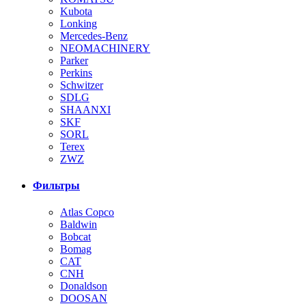
Kubota
Lonking
Mercedes-Benz
NEOMACHINERY
Parker
Perkins
Schwitzer
SDLG
SHAANXI
SKF
SORL
Terex
ZWZ
Фильтры
Atlas Copco
Baldwin
Bobcat
Bomag
CAT
CNH
Donaldson
DOOSAN