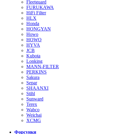
Fleetguard
FURUKAWA
HiFi Filter
HLX
Honda
HONGYAN
Howo
HOWO
HYVA
JCB
Kubota
Lonking
MANN-FILTER
PERKINS
Sakura
Separ
SHAANXI
Stihl
Sunward
Terex
Wabco
Weichai
XCMG
Форсунки