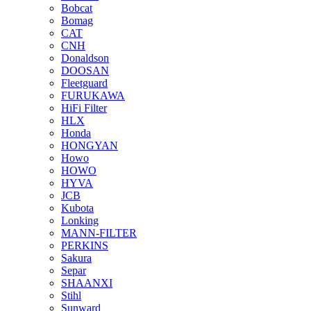
Bobcat
Bomag
CAT
CNH
Donaldson
DOOSAN
Fleetguard
FURUKAWA
HiFi Filter
HLX
Honda
HONGYAN
Howo
HOWO
HYVA
JCB
Kubota
Lonking
MANN-FILTER
PERKINS
Sakura
Separ
SHAANXI
Stihl
Sunward