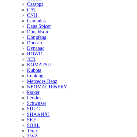
Casappa
CAT
CNH
Cummins
Dana Spicer
Donaldson
Dongfeng
Doosan
Dynapac
HOWO
JCB
KOMATSU
Kubota
Lonking
Mercedes-Benz
NEOMACHINERY
Parker
Perkins
Schwitzer
SDLG
SHAANXI
SKF
SORL
Terex
ZWZ