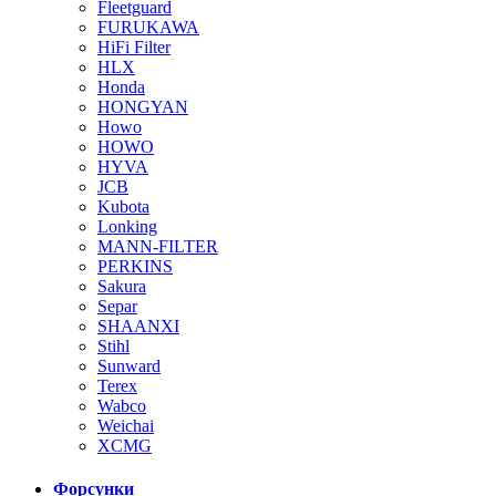
Fleetguard
FURUKAWA
HiFi Filter
HLX
Honda
HONGYAN
Howo
HOWO
HYVA
JCB
Kubota
Lonking
MANN-FILTER
PERKINS
Sakura
Separ
SHAANXI
Stihl
Sunward
Terex
Wabco
Weichai
XCMG
Форсунки