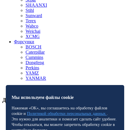
SHAANXI
Stihl
Sunward
Terex
Wabco
Weichai
XCMG
Форсунки
BOSCH
Caterpillar
Cummins
Dongfeng
Perkins
YAMZ
YANMAR
Мы используем файлы cookie
Дополнительная информация
Нажимая «OK», вы соглашаетесь на обработку файлов
Полезные статьи
cookie и
Политикой обработки персональных данных
.
Политика конфиденциальности
Это нужно для аналитики и помогает сделать сайт удобнее.
Оплата и Доставка
Чтобы отказаться, вы можете запретить обработку cookie в