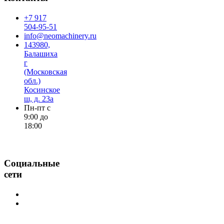
+7 917
504-95-51
info@neomachinery.ru
143980,
Балашиха
г
(Московская
обл.)
Косинское
ш, д. 23а
Пн-пт с
9:00 до
18:00
Социальные
сети