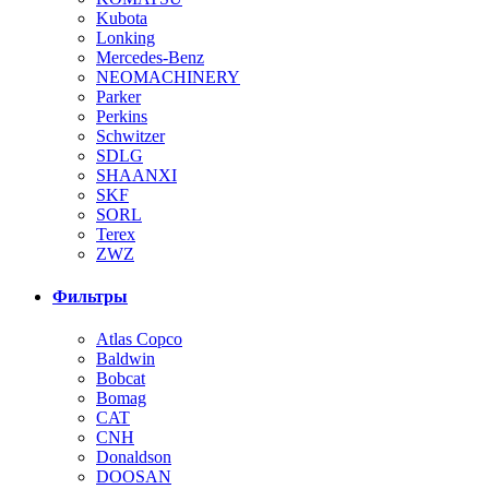
Kubota
Lonking
Mercedes-Benz
NEOMACHINERY
Parker
Perkins
Schwitzer
SDLG
SHAANXI
SKF
SORL
Terex
ZWZ
Фильтры
Atlas Copco
Baldwin
Bobcat
Bomag
CAT
CNH
Donaldson
DOOSAN