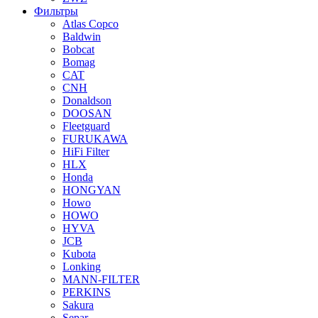
Фильтры
Atlas Copco
Baldwin
Bobcat
Bomag
CAT
CNH
Donaldson
DOOSAN
Fleetguard
FURUKAWA
HiFi Filter
HLX
Honda
HONGYAN
Howo
HOWO
HYVA
JCB
Kubota
Lonking
MANN-FILTER
PERKINS
Sakura
Separ