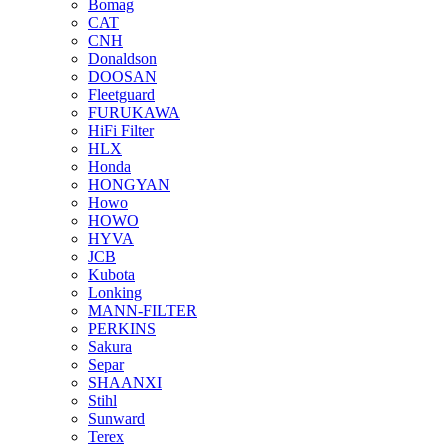
Bomag
CAT
CNH
Donaldson
DOOSAN
Fleetguard
FURUKAWA
HiFi Filter
HLX
Honda
HONGYAN
Howo
HOWO
HYVA
JCB
Kubota
Lonking
MANN-FILTER
PERKINS
Sakura
Separ
SHAANXI
Stihl
Sunward
Terex