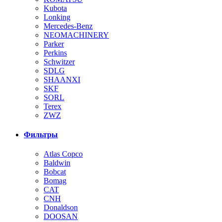
Kubota
Lonking
Mercedes-Benz
NEOMACHINERY
Parker
Perkins
Schwitzer
SDLG
SHAANXI
SKF
SORL
Terex
ZWZ
Фильтры
Atlas Copco
Baldwin
Bobcat
Bomag
CAT
CNH
Donaldson
DOOSAN