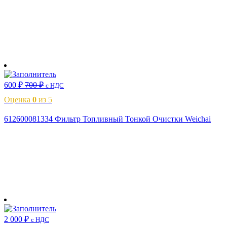
В корзину
600
₽
700
₽
с НДС
Оценка
0
из 5
612600081334 Фильтр Топливный Тонкой Очистки Weichai
В корзину
2 000
₽
с НДС