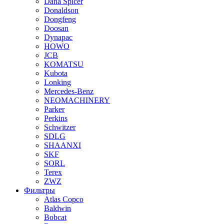
Dana Spicer
Donaldson
Dongfeng
Doosan
Dynapac
HOWO
JCB
KOMATSU
Kubota
Lonking
Mercedes-Benz
NEOMACHINERY
Parker
Perkins
Schwitzer
SDLG
SHAANXI
SKF
SORL
Terex
ZWZ
Фильтры
Atlas Copco
Baldwin
Bobcat