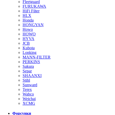
Fleetguard
FURUKAWA
HiFi Filter
HLX
Honda
HONGYAN
Howo
HOWO
HYVA
JCB
Kubota
Lonking
MANN-FILTER
PERKINS
Sakura
Separ
SHAANXI
Stihl
Sunward
Terex
Wabco
Weichai
XCMG
Форсунки