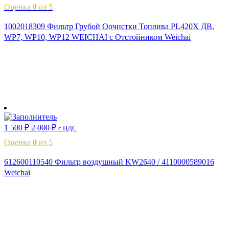
Оценка
0
из 5
1002018309 Фильтр Грубой Оочистки Топлива PL420X ДВ.
WP7, WP10, WP12 WEICHAI с Отстойником Weichai
В корзину
1 500
₽
2 000
₽
с НДС
Оценка
0
из 5
612600110540 Фильтр воздушный KW2640 / 4110000589016
Weichai