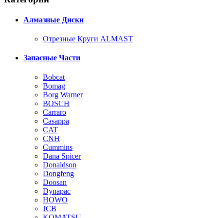
Алмазные Диски
Отрезные Круги ALMAST
Запасные Части
Bobcat
Bomag
Borg Warner
BOSCH
Carraro
Casappa
CAT
CNH
Cummins
Dana Spicer
Donaldson
Dongfeng
Doosan
Dynapac
HOWO
JCB
KOMATSU