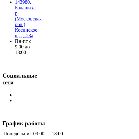
143980,
Балашиха
г
(Московская
обл.)
Косинское
ш, д. 23а
Пн-пт с
9:00 до
18:00
Социальные
сети
График работы
Понедельник
09:00 — 18:00