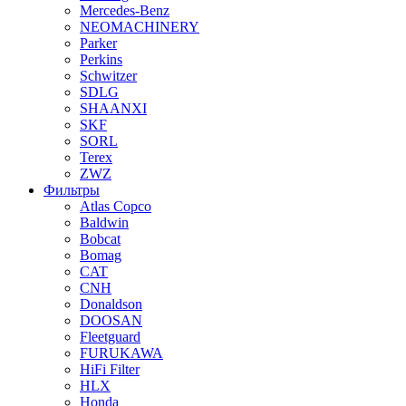
Mercedes-Benz
NEOMACHINERY
Parker
Perkins
Schwitzer
SDLG
SHAANXI
SKF
SORL
Terex
ZWZ
Фильтры
Atlas Copco
Baldwin
Bobcat
Bomag
CAT
CNH
Donaldson
DOOSAN
Fleetguard
FURUKAWA
HiFi Filter
HLX
Honda