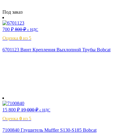
Читать далее
Под заказ
700
₽
800
₽
с НДС
Оценка
0
из 5
6701123 Винт Крепления Выхлопной Трубы Bobcat
В корзину
15 800
₽
19 000
₽
с НДС
Оценка
0
из 5
7100840 Глушитель Muffler S130-S185 Bobcat