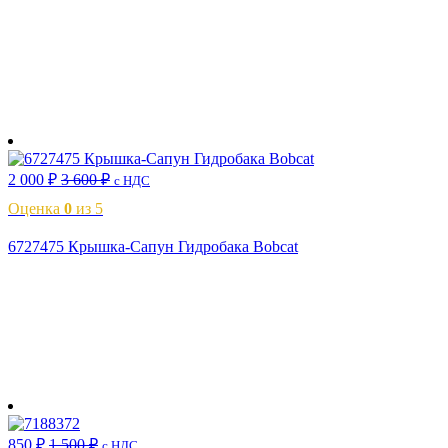
В корзину
2 000
₽
3 600
₽
с НДС
Оценка
0
из 5
6727475 Крышка-Сапун Гидробака Bobcat
В корзину
850
₽
1 500
₽
с НДС