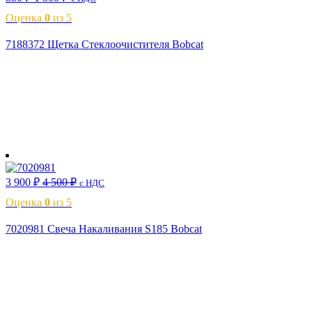
Оценка
0
из 5
7188372 Щетка Стеклоочистителя Bobcat
В корзину
3 900
₽
4 500
₽
с НДС
Оценка
0
из 5
7020981 Свеча Накаливания S185 Bobcat