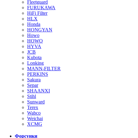
Fleetguard
FURUKAWA
HiFi Filter
HLX
Honda
HONGYAN
Howo
HOWO
HYVA
JCB
Kubota
Lonking
MANN-FILTER
PERKINS
Sakura
Separ
SHAANXI
Stihl
Sunward
Terex
Wabco
Weichai
XCMG
Форсунки