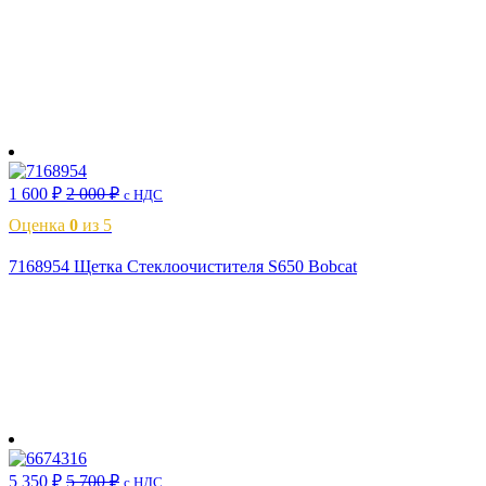
В корзину
1 600
₽
2 000
₽
с НДС
Оценка
0
из 5
7168954 Щетка Стеклоочистителя S650 Bobcat
В корзину
5 350
₽
5 700
₽
с НДС