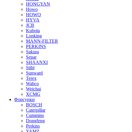
HONGYAN
Howo
HOWO
HYVA
JCB
Kubota
Lonking
MANN-FILTER
PERKINS
Sakura
Separ
SHAANXI
Stihl
Sunward
Terex
Wabco
Weichai
XCMG
Форсунки
BOSCH
Caterpillar
Cummins
Dongfeng
Perkins
YAMZ