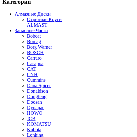
Категории
Алмазные Диски
Отрезные Круги
ALMAST
Запасные Части
Bobcat
Bomag
Borg Warner
BOSCH
Carraro
Casappa
CAT
CNH
Cummins
Dana Spicer
Donaldson
Dongfeng
Doosan
Dynapac
HOWO
JCB
KOMATSU
Kubota
Lonking