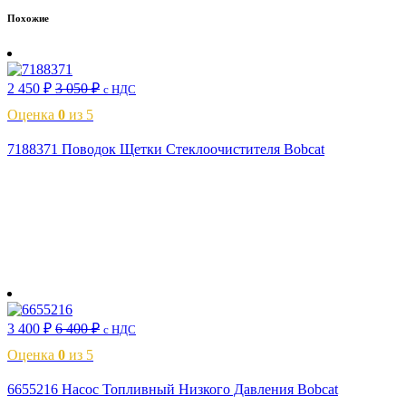
Похожие
2 450
₽
3 050
₽
с НДС
Оценка
0
из 5
7188371 Поводок Щетки Стеклоочистителя Bobcat
В корзину
3 400
₽
6 400
₽
с НДС
Оценка
0
из 5
6655216 Насос Топливный Низкого Давления Bobcat