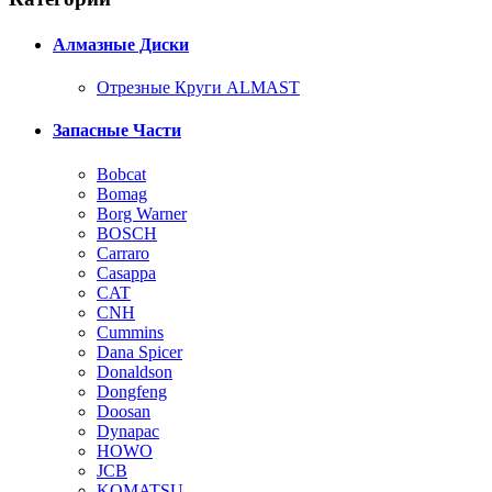
Алмазные Диски
Отрезные Круги ALMAST
Запасные Части
Bobcat
Bomag
Borg Warner
BOSCH
Carraro
Casappa
CAT
CNH
Cummins
Dana Spicer
Donaldson
Dongfeng
Doosan
Dynapac
HOWO
JCB
KOMATSU