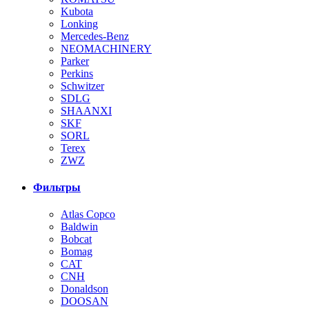
Kubota
Lonking
Mercedes-Benz
NEOMACHINERY
Parker
Perkins
Schwitzer
SDLG
SHAANXI
SKF
SORL
Terex
ZWZ
Фильтры
Atlas Copco
Baldwin
Bobcat
Bomag
CAT
CNH
Donaldson
DOOSAN