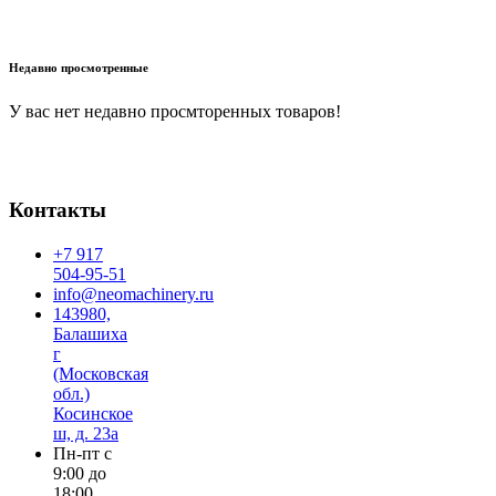
В корзину
Недавно просмотренные
У вас нет недавно просмторенных товаров!
Контакты
+7 917
504-95-51
info@neomachinery.ru
143980,
Балашиха
г
(Московская
обл.)
Косинское
ш, д. 23а
Пн-пт с
9:00 до
18:00