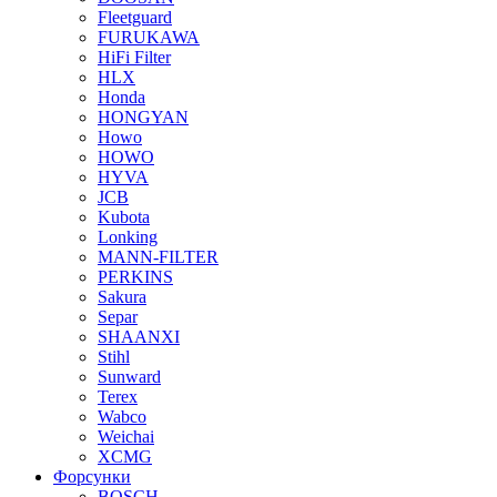
Fleetguard
FURUKAWA
HiFi Filter
HLX
Honda
HONGYAN
Howo
HOWO
HYVA
JCB
Kubota
Lonking
MANN-FILTER
PERKINS
Sakura
Separ
SHAANXI
Stihl
Sunward
Terex
Wabco
Weichai
XCMG
Форсунки
BOSCH