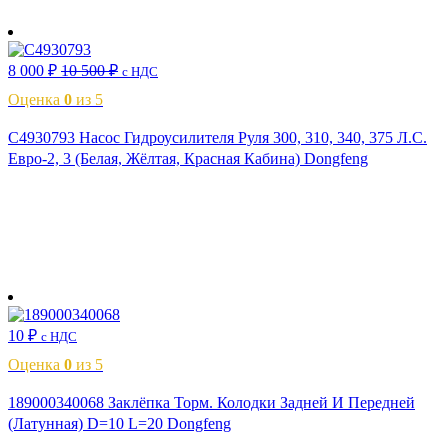
В корзину
8 000
₽
10 500
₽
с НДС
Оценка
0
из 5
C4930793 Насос Гидроусилителя Руля 300, 310, 340, 375 Л.С.
Евро-2, 3 (Белая, Жёлтая, Красная Кабина) Dongfeng
В корзину
10
₽
с НДС
Оценка
0
из 5
189000340068 Заклёпка Торм. Колодки Задней И Передней
(Латунная) D=10 L=20 Dongfeng