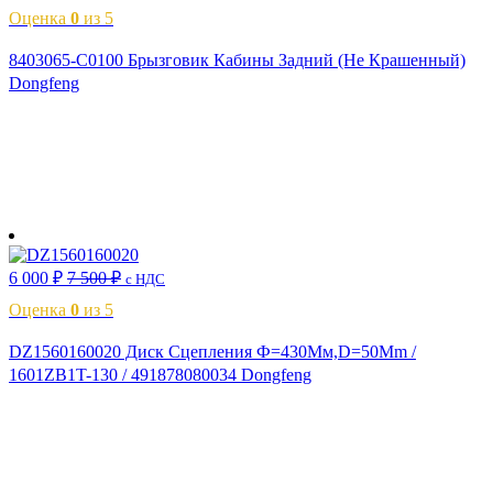
Оценка
0
из 5
8403065-C0100 Брызговик Кабины Задний (Не Крашенный)
Dongfeng
В корзину
6 000
₽
7 500
₽
с НДС
Оценка
0
из 5
DZ1560160020 Диск Сцепления Ф=430Мм,D=50Mm /
1601ZB1T-130 / 491878080034 Dongfeng