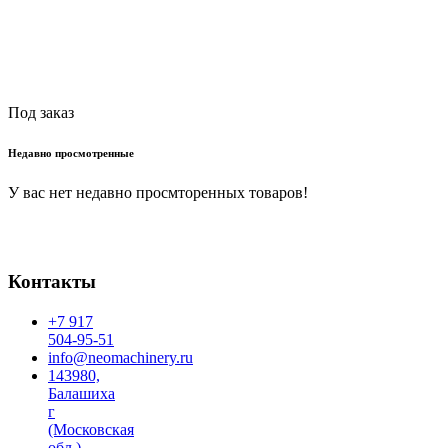
Читать далее
Под заказ
Недавно просмотренные
У вас нет недавно просмторенных товаров!
Контакты
+7 917
504-95-51
info@neomachinery.ru
143980,
Балашиха
г
(Московская
обл.)