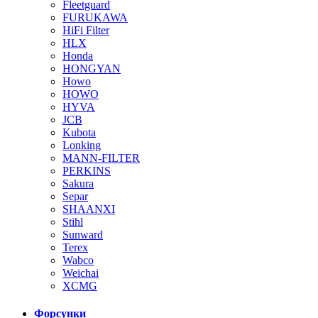
Fleetguard
FURUKAWA
HiFi Filter
HLX
Honda
HONGYAN
Howo
HOWO
HYVA
JCB
Kubota
Lonking
MANN-FILTER
PERKINS
Sakura
Separ
SHAANXI
Stihl
Sunward
Terex
Wabco
Weichai
XCMG
Форсунки