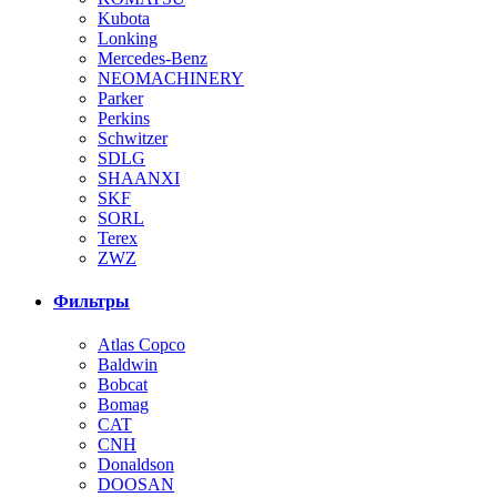
Kubota
Lonking
Mercedes-Benz
NEOMACHINERY
Parker
Perkins
Schwitzer
SDLG
SHAANXI
SKF
SORL
Terex
ZWZ
Фильтры
Atlas Copco
Baldwin
Bobcat
Bomag
CAT
CNH
Donaldson
DOOSAN