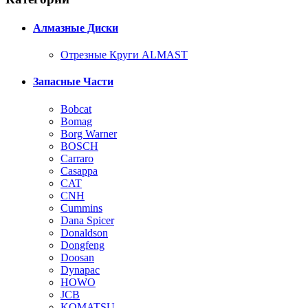
Алмазные Диски
Отрезные Круги ALMAST
Запасные Части
Bobcat
Bomag
Borg Warner
BOSCH
Carraro
Casappa
CAT
CNH
Cummins
Dana Spicer
Donaldson
Dongfeng
Doosan
Dynapac
HOWO
JCB
KOMATSU