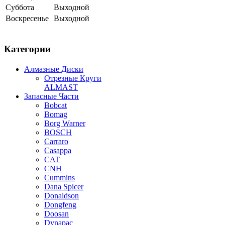
Суббота
Выходной
Воскресенье
Выходной
Категории
Алмазные Диски
Отрезные Круги
ALMAST
Запасные Части
Bobcat
Bomag
Borg Warner
BOSCH
Carraro
Casappa
CAT
CNH
Cummins
Dana Spicer
Donaldson
Dongfeng
Doosan
Dynapac