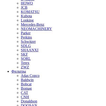
HOWO
JCB
KOMATSU
Kubota
Lonking
Mercedes-Benz
NEOMACHINERY
Parker
Perkins
Schwitzer
SDLG
SHAANXI
SKF
SORL
Terex
ZWZ
Фильтры
Atlas Copco
Baldwin
Bobcat
Bomag
CAT
CNH
Donaldson
DOOSAN