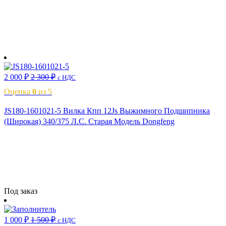
В корзину
2 000
₽
2 300
₽
с НДС
Оценка
0
из 5
JS180-1601021-5 Вилка Кпп 12Js Выжимного Подшипника
(Широкая) 340/375 Л.С. Старая Модель Dongfeng
Читать далее
Под заказ
1 000
₽
1 500
₽
с НДС