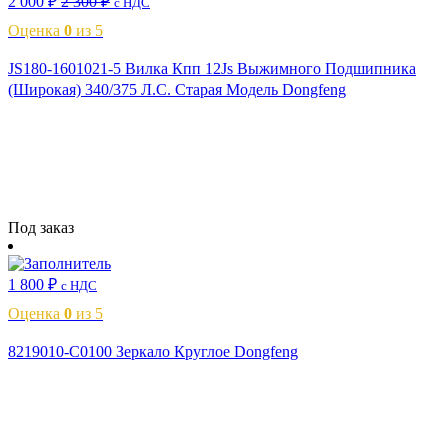
2 000
₽
2 300
₽
с НДС
Оценка
0
из 5
JS180-1601021-5 Вилка Кпп 12Js Выжимного Подшипника
(Широкая) 340/375 Л.С. Старая Модель Dongfeng
Читать далее
Под заказ
1 800
₽
с НДС
Оценка
0
из 5
8219010-C0100 Зеркало Круглое Dongfeng