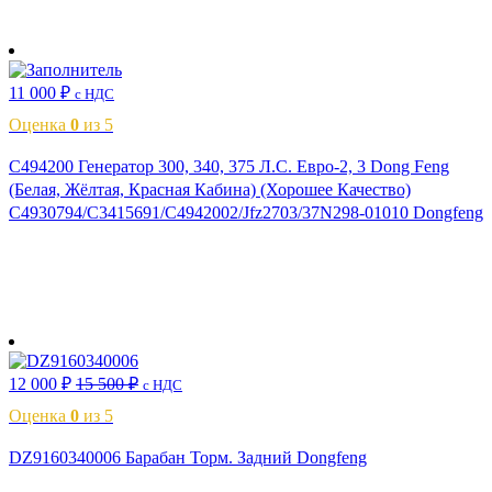
В корзину
11 000
₽
с НДС
Оценка
0
из 5
C494200 Генератор 300, 340, 375 Л.С. Евро-2, 3 Dong Feng
(Белая, Жёлтая, Красная Кабина) (Хорошее Качество)
C4930794/C3415691/C4942002/Jfz2703/37N298-01010 Dongfeng
В корзину
12 000
₽
15 500
₽
с НДС
Оценка
0
из 5
DZ9160340006 Барабан Торм. Задний Dongfeng