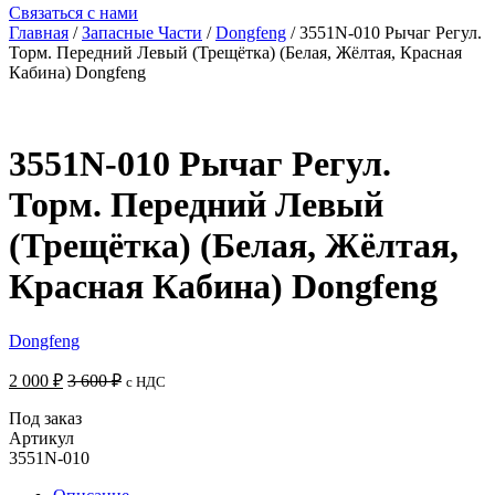
Связаться с нами
Главная
/
Запасные Части
/
Dongfeng
/ 3551N-010 Рычаг Регул.
Торм. Передний Левый (Трещётка) (Белая, Жёлтая, Красная
Кабина) Dongfeng
3551N-010 Рычаг Регул.
Торм. Передний Левый
(Трещётка) (Белая, Жёлтая,
Красная Кабина) Dongfeng
Dongfeng
2 000
₽
3 600
₽
с НДС
Под заказ
Артикул
3551N-010