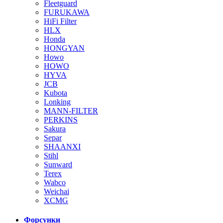
Fleetguard
FURUKAWA
HiFi Filter
HLX
Honda
HONGYAN
Howo
HOWO
HYVA
JCB
Kubota
Lonking
MANN-FILTER
PERKINS
Sakura
Separ
SHAANXI
Stihl
Sunward
Terex
Wabco
Weichai
XCMG
Форсунки