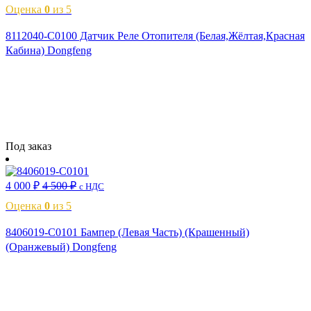
Оценка
0
из 5
8112040-C0100 Датчик Реле Отопителя (Белая,Жёлтая,Красная
Кабина) Dongfeng
Читать далее
Под заказ
4 000
₽
4 500
₽
с НДС
Оценка
0
из 5
8406019-C0101 Бампер (Левая Часть) (Крашенный)
(Оранжевый) Dongfeng