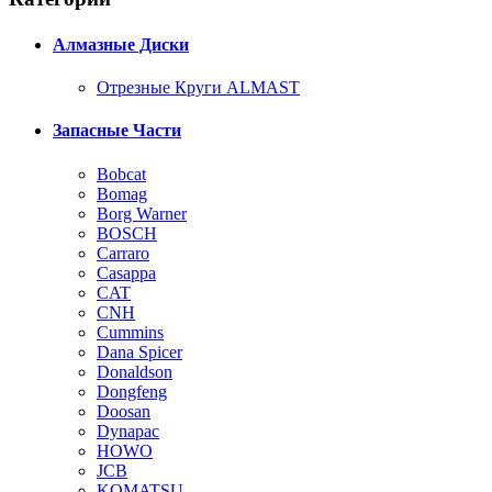
Алмазные Диски
Отрезные Круги ALMAST
Запасные Части
Bobcat
Bomag
Borg Warner
BOSCH
Carraro
Casappa
CAT
CNH
Cummins
Dana Spicer
Donaldson
Dongfeng
Doosan
Dynapac
HOWO
JCB
KOMATSU