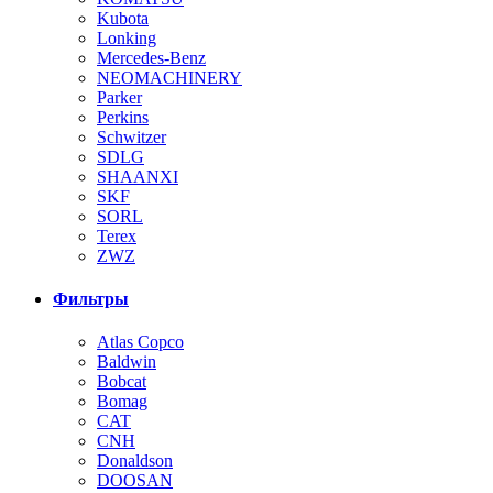
Kubota
Lonking
Mercedes-Benz
NEOMACHINERY
Parker
Perkins
Schwitzer
SDLG
SHAANXI
SKF
SORL
Terex
ZWZ
Фильтры
Atlas Copco
Baldwin
Bobcat
Bomag
CAT
CNH
Donaldson
DOOSAN