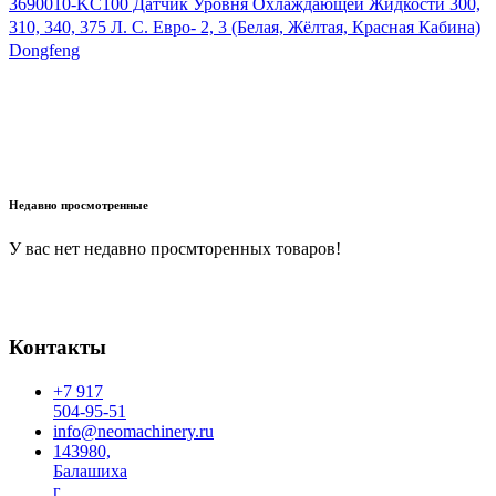
3690010-KC100 Датчик Уровня Охлаждающей Жидкости 300,
310, 340, 375 Л. С. Евро- 2, 3 (Белая, Жёлтая, Красная Кабина)
Dongfeng
В корзину
Недавно просмотренные
У вас нет недавно просмторенных товаров!
Контакты
+7 917
504-95-51
info@neomachinery.ru
143980,
Балашиха
г