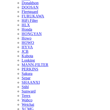
Donaldson
DOOSAN
Fleetguard
FURUKAWA
HiFi Filter
HLX
Honda
HONGYAN
Howo
HOWO
HYVA
JCB
Kubota
Lonking
MANN-FILTER
PERKINS
Sakura
Separ
SHAANXI
Stihl
Sunward
Terex
Wabco
Weichai
XCMG