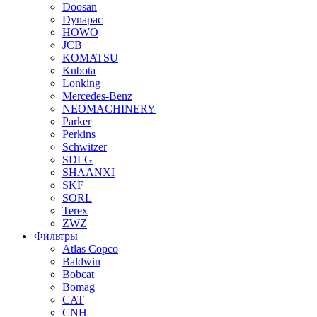
Doosan
Dynapac
HOWO
JCB
KOMATSU
Kubota
Lonking
Mercedes-Benz
NEOMACHINERY
Parker
Perkins
Schwitzer
SDLG
SHAANXI
SKF
SORL
Terex
ZWZ
Фильтры
Atlas Copco
Baldwin
Bobcat
Bomag
CAT
CNH