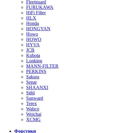
Fleetguard
FURUKAWA
HiFi Filter
HLX
Honda
HONGYAN
Howo
HOWO
HYVA
JCB
Kubota
Lonking
MANN-FILTER
PERKINS
Sakura
Separ
SHAANXI
Stihl
Sunward
Terex
Wabco
Weichai
XCMG
Форсунки