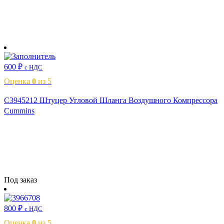
В корзину
600
₽
с НДС
Оценка
0
из 5
C3945212 Штуцер Угловой Шланга Воздушного Компрессора
Cummins
Читать далее
Под заказ
800
₽
с НДС
Оценка
0
из 5