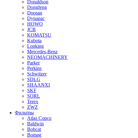
Donaldson
Dongfeng
Doosan
Dynapac
HOWO
JCB
KOMATSU
Kubota
Lonking
Mercedes-Benz
NEOMACHINERY
Parker
Perkins
Schwitzer
SDLG
SHAANXI
SKF
SORL
Terex
ZWZ
Фильтры
Atlas Copco
Baldwin
Bobcat
Bomag