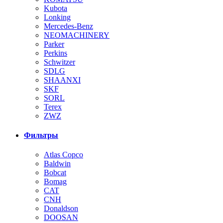
Kubota
Lonking
Mercedes-Benz
NEOMACHINERY
Parker
Perkins
Schwitzer
SDLG
SHAANXI
SKF
SORL
Terex
ZWZ
Фильтры
Atlas Copco
Baldwin
Bobcat
Bomag
CAT
CNH
Donaldson
DOOSAN