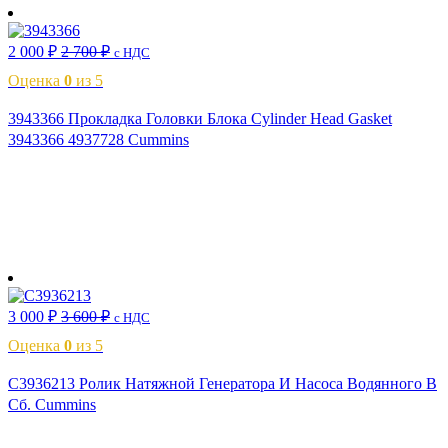
2 000
₽
2 700
₽
с НДС
Оценка
0
из 5
3943366 Прокладка Головки Блока Cylinder Head Gasket
3943366 4937728 Cummins
В корзину
3 000
₽
3 600
₽
с НДС
Оценка
0
из 5
C3936213 Ролик Натяжной Генератора И Насоса Водянного В
Сб. Cummins