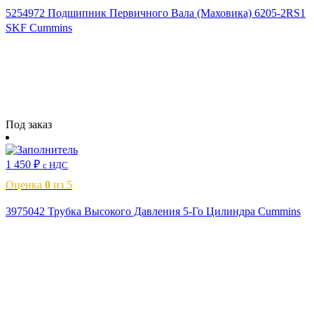
5254972 Подшипник Первичного Вала (Маховика) 6205-2RS1
SKF Cummins
Читать далее
Под заказ
1 450
₽
с НДС
Оценка
0
из 5
3975042 Трубка Высокого Давления 5-Го Цилиндра Cummins
В корзину