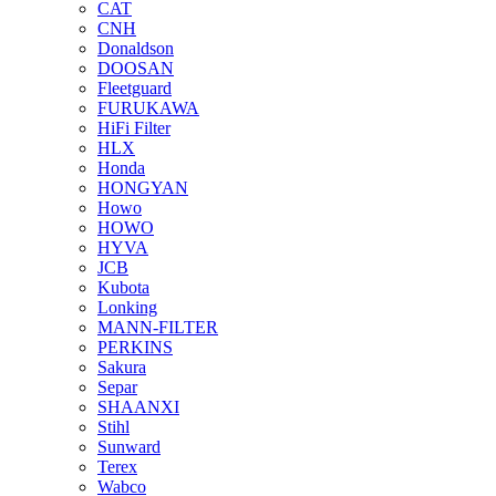
CAT
CNH
Donaldson
DOOSAN
Fleetguard
FURUKAWA
HiFi Filter
HLX
Honda
HONGYAN
Howo
HOWO
HYVA
JCB
Kubota
Lonking
MANN-FILTER
PERKINS
Sakura
Separ
SHAANXI
Stihl
Sunward
Terex
Wabco