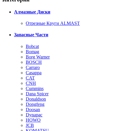
Алмазные Диски
Отрезные Круги ALMAST
Запасные Части
Bobcat
Bomag
Borg Warner
BOSCH
Carraro
Casappa
CAT
CNH
Cummins
Dana Spicer
Donaldson
Dongfeng
Doosan
Dynapac
HOWO
JCB
KOMATSU