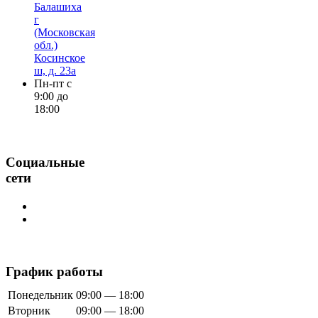
Балашиха
г
(Московская
обл.)
Косинское
ш, д. 23а
Пн-пт с
9:00 до
18:00
Социальные
сети
График работы
Понедельник
09:00 — 18:00
Вторник
09:00 — 18:00