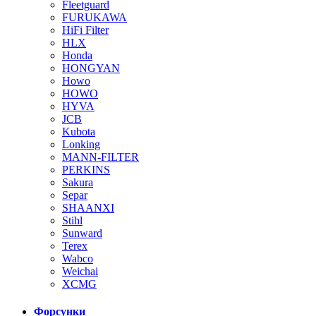
Fleetguard
FURUKAWA
HiFi Filter
HLX
Honda
HONGYAN
Howo
HOWO
HYVA
JCB
Kubota
Lonking
MANN-FILTER
PERKINS
Sakura
Separ
SHAANXI
Stihl
Sunward
Terex
Wabco
Weichai
XCMG
Форсунки