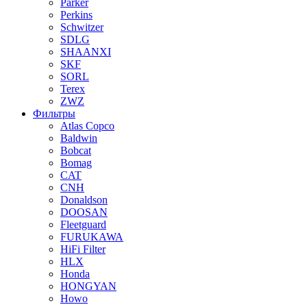
Parker
Perkins
Schwitzer
SDLG
SHAANXI
SKF
SORL
Terex
ZWZ
Фильтры
Atlas Copco
Baldwin
Bobcat
Bomag
CAT
CNH
Donaldson
DOOSAN
Fleetguard
FURUKAWA
HiFi Filter
HLX
Honda
HONGYAN
Howo