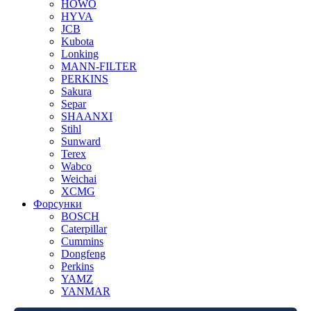
HOWO
HYVA
JCB
Kubota
Lonking
MANN-FILTER
PERKINS
Sakura
Separ
SHAANXI
Stihl
Sunward
Terex
Wabco
Weichai
XCMG
Форсунки
BOSCH
Caterpillar
Cummins
Dongfeng
Perkins
YAMZ
YANMAR