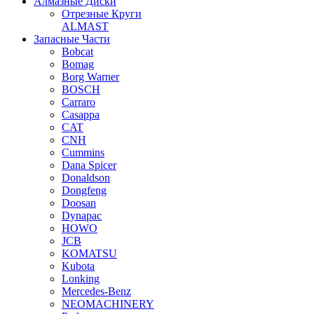
Алмазные Диски
Отрезные Круги
ALMAST
Запасные Части
Bobcat
Bomag
Borg Warner
BOSCH
Carraro
Casappa
CAT
CNH
Cummins
Dana Spicer
Donaldson
Dongfeng
Doosan
Dynapac
HOWO
JCB
KOMATSU
Kubota
Lonking
Mercedes-Benz
NEOMACHINERY