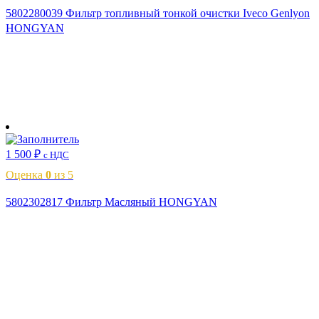
5802280039 Фильтр топливный тонкой очистки Iveco Genlyon
HONGYAN
В корзину
1 500
₽
с НДС
Оценка
0
из 5
5802302817 Фильтр Масляный HONGYAN
В корзину