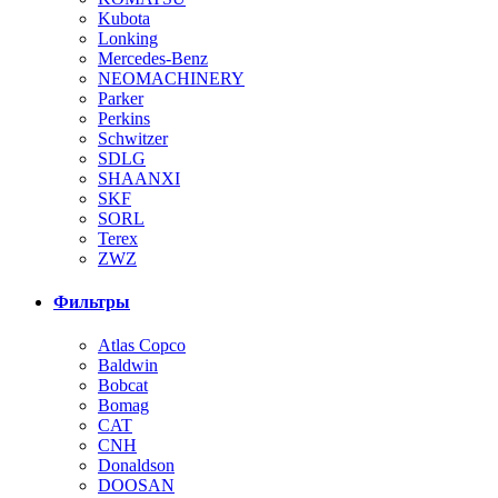
Kubota
Lonking
Mercedes-Benz
NEOMACHINERY
Parker
Perkins
Schwitzer
SDLG
SHAANXI
SKF
SORL
Terex
ZWZ
Фильтры
Atlas Copco
Baldwin
Bobcat
Bomag
CAT
CNH
Donaldson
DOOSAN