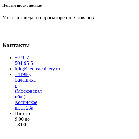
Недавно просмотренные
У вас нет недавно просмторенных товаров!
Контакты
+7 917
504-95-51
info@neomachinery.ru
143980,
Балашиха
г
(Московская
обл.)
Косинское
ш, д. 23а
Пн-пт с
9:00 до
18:00