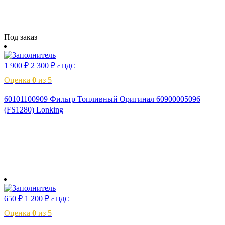
Читать далее
Под заказ
1 900
₽
2 300
₽
с НДС
Оценка
0
из 5
60101100909 Фильтр Топливный Оригинал 60900005096
(FS1280) Lonking
В корзину
650
₽
1 200
₽
с НДС
Оценка
0
из 5