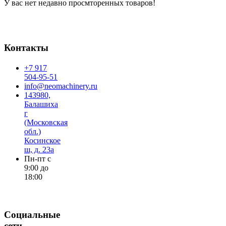
У вас нет недавно просмторенных товаров!
Контакты
+7 917
504-95-51
info@neomachinery.ru
143980,
Балашиха
г
(Московская
обл.)
Косинское
ш, д. 23а
Пн-пт с
9:00 до
18:00
Социальные
сети