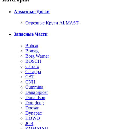
Алмазные Диски
Отрезные Круги ALMAST
Запасные Части
Bobcat
Bomag
Borg Warner
BOSCH
Carraro
Casappa
CAT
CNH
Cummins
Dana Spicer
Donaldson
Dongfeng
Doosan
Dynapac
HOWO
JCB
KOMATSU