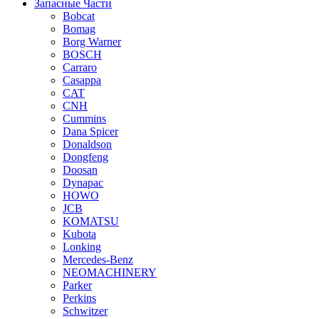
Запасные Части
Bobcat
Bomag
Borg Warner
BOSCH
Carraro
Casappa
CAT
CNH
Cummins
Dana Spicer
Donaldson
Dongfeng
Doosan
Dynapac
HOWO
JCB
KOMATSU
Kubota
Lonking
Mercedes-Benz
NEOMACHINERY
Parker
Perkins
Schwitzer