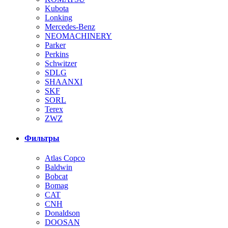
Kubota
Lonking
Mercedes-Benz
NEOMACHINERY
Parker
Perkins
Schwitzer
SDLG
SHAANXI
SKF
SORL
Terex
ZWZ
Фильтры
Atlas Copco
Baldwin
Bobcat
Bomag
CAT
CNH
Donaldson
DOOSAN