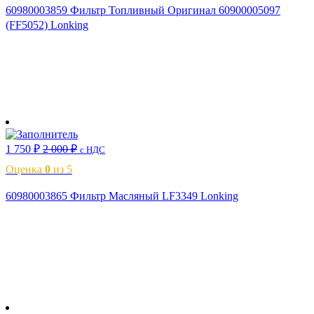
60980003859 Фильтр Топливный Оригинал 60900005097
(FF5052) Lonking
В корзину
1 750
₽
2 000
₽
с НДС
Оценка
0
из 5
60980003865 Фильтр Масляный LF3349 Lonking
В корзину