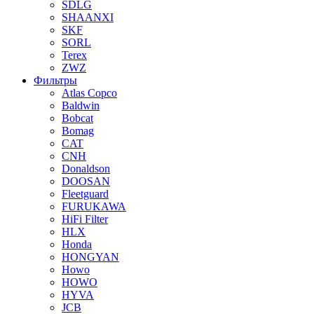
SDLG
SHAANXI
SKF
SORL
Terex
ZWZ
Фильтры
Atlas Copco
Baldwin
Bobcat
Bomag
CAT
CNH
Donaldson
DOOSAN
Fleetguard
FURUKAWA
HiFi Filter
HLX
Honda
HONGYAN
Howo
HOWO
HYVA
JCB