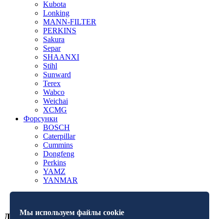
Kubota
Lonking
MANN-FILTER
PERKINS
Sakura
Separ
SHAANXI
Stihl
Sunward
Terex
Wabco
Weichai
XCMG
Форсунки
BOSCH
Caterpillar
Cummins
Dongfeng
Perkins
YAMZ
YANMAR
Мы используем файлы cookie
Дополнительная информация