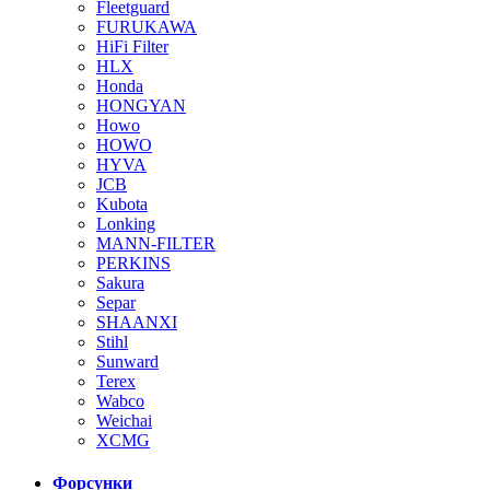
Fleetguard
FURUKAWA
HiFi Filter
HLX
Honda
HONGYAN
Howo
HOWO
HYVA
JCB
Kubota
Lonking
MANN-FILTER
PERKINS
Sakura
Separ
SHAANXI
Stihl
Sunward
Terex
Wabco
Weichai
XCMG
Форсунки