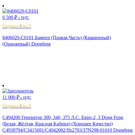
В корзину
6 500
₽
с НДС
Оценка
0
из 5
8406020-C0101 Бампер (Правая Часть) (Крашенный)
(Оранжевый) Dongfeng
В корзину
11 000
₽
с НДС
Оценка
0
из 5
C494200 Генератор 300, 340, 375 Л.С. Евро-2, 3 Dong Feng
(Белая, Жёлтая, Красная Кабина) (Хорошее Качество)
C4930794/C3415691/C4942002/Jfz2703/37N298-01010 Dongfeng