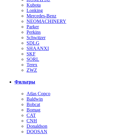
Kubota
Lonking
Mercedes-Benz
NEOMACHINERY
Parker
Perkins
Schwitzer
SDLG
SHAANXI
SKF
SORL
Terex
ZWZ
Фильтры
Atlas Copco
Baldwin
Bobcat
Bomag
CAT
CNH
Donaldson
DOOSAN