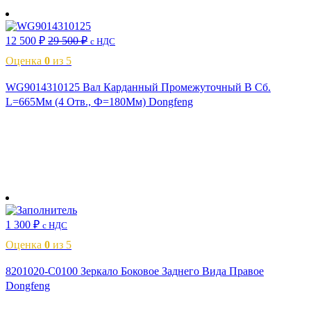
12 500
₽
29 500
₽
с НДС
Оценка
0
из 5
WG9014310125 Вал Карданный Промежуточный В Сб.
L=665Мм (4 Отв., Ф=180Мм) Dongfeng
В корзину
1 300
₽
с НДС
Оценка
0
из 5
8201020-C0100 Зеркало Боковое Заднего Вида Правое
Dongfeng