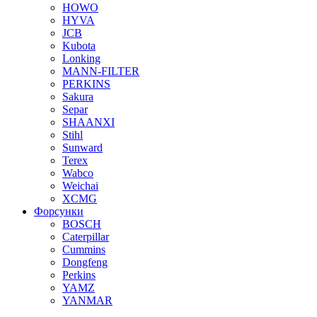
HOWO
HYVA
JCB
Kubota
Lonking
MANN-FILTER
PERKINS
Sakura
Separ
SHAANXI
Stihl
Sunward
Terex
Wabco
Weichai
XCMG
Форсунки
BOSCH
Caterpillar
Cummins
Dongfeng
Perkins
YAMZ
YANMAR