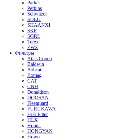
Parker
Perkins
Schwitzer
SDLG
SHAANXI
SKF
SORL
Terex
ZWZ
Фильтры
Atlas Copco
Baldwin
Bobcat
Bomag
CAT
CNH
Donaldson
DOOSAN
Fleetguard
FURUKAWA
HiFi Filter
HLX
Honda
HONGYAN
Howo