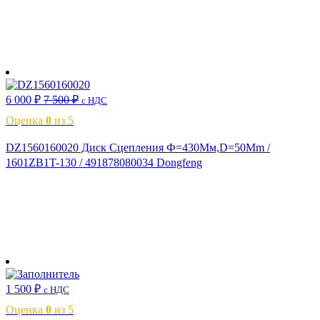
В корзину
6 000
₽
7 500
₽
с НДС
Оценка
0
из 5
DZ1560160020 Диск Сцепления Ф=430Мм,D=50Mm /
1601ZB1T-130 / 491878080034 Dongfeng
В корзину
1 500
₽
с НДС
Оценка
0
из 5