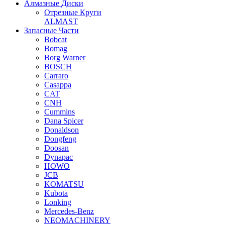
Алмазные Диски
Отрезные Круги
ALMAST
Запасные Части
Bobcat
Bomag
Borg Warner
BOSCH
Carraro
Casappa
CAT
CNH
Cummins
Dana Spicer
Donaldson
Dongfeng
Doosan
Dynapac
HOWO
JCB
KOMATSU
Kubota
Lonking
Mercedes-Benz
NEOMACHINERY