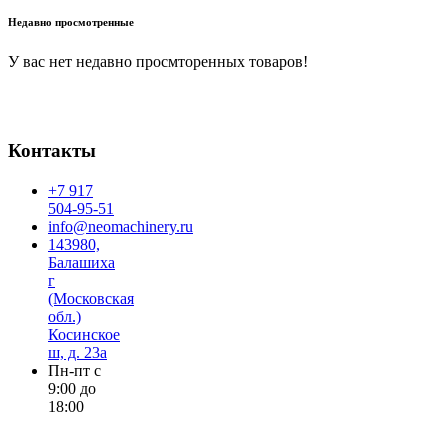
Недавно просмотренные
У вас нет недавно просмторенных товаров!
Контакты
+7 917
504-95-51
info@neomachinery.ru
143980,
Балашиха
г
(Московская
обл.)
Косинское
ш, д. 23а
Пн-пт с
9:00 до
18:00