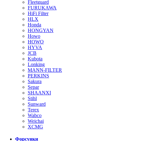
Fleetguard
FURUKAWA
HiFi Filter
HLX
Honda
HONGYAN
Howo
HOWO
HYVA
JCB
Kubota
Lonking
MANN-FILTER
PERKINS
Sakura
Separ
SHAANXI
Stihl
Sunward
Terex
Wabco
Weichai
XCMG
Форсунки