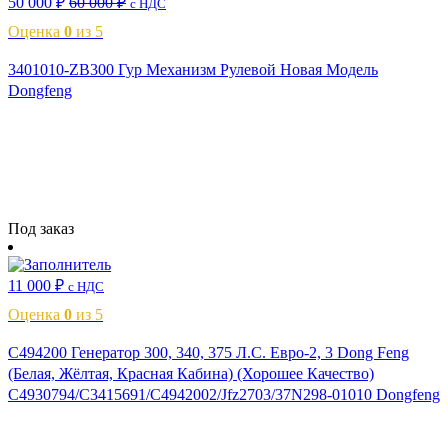
50 000
₽
60 000
₽
с НДС
Оценка
0
из 5
3401010-ZB300 Гур Механизм Рулевой Новая Модель
Dongfeng
Читать далее
Под заказ
11 000
₽
с НДС
Оценка
0
из 5
C494200 Генератор 300, 340, 375 Л.С. Евро-2, 3 Dong Feng
(Белая, Жёлтая, Красная Кабина) (Хорошее Качество)
C4930794/C3415691/C4942002/Jfz2703/37N298-01010 Dongfeng