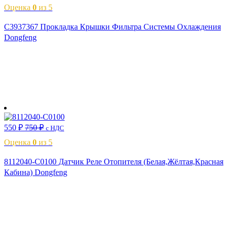
Оценка
0
из 5
C3937367 Прокладка Крышки Фильтра Системы Охлаждения
Dongfeng
В корзину
550
₽
750
₽
с НДС
Оценка
0
из 5
8112040-C0100 Датчик Реле Отопителя (Белая,Жёлтая,Красная
Кабина) Dongfeng