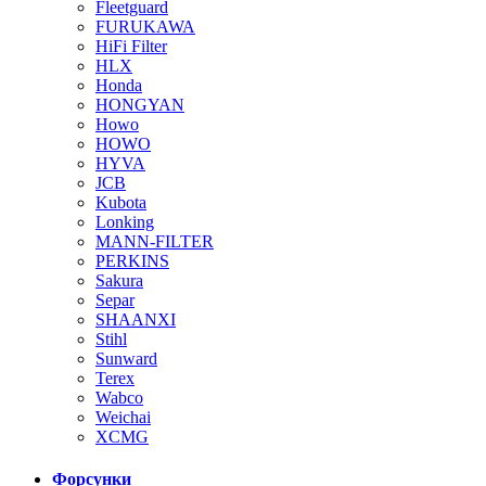
Fleetguard
FURUKAWA
HiFi Filter
HLX
Honda
HONGYAN
Howo
HOWO
HYVA
JCB
Kubota
Lonking
MANN-FILTER
PERKINS
Sakura
Separ
SHAANXI
Stihl
Sunward
Terex
Wabco
Weichai
XCMG
Форсунки