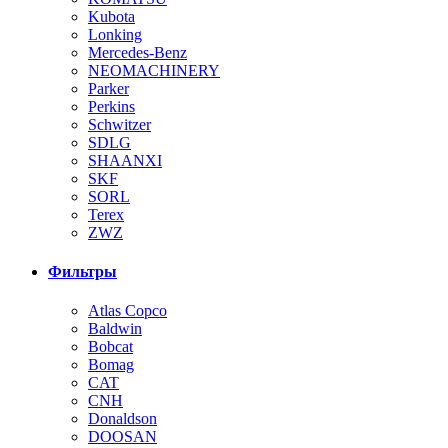
Kubota
Lonking
Mercedes-Benz
NEOMACHINERY
Parker
Perkins
Schwitzer
SDLG
SHAANXI
SKF
SORL
Terex
ZWZ
Фильтры
Atlas Copco
Baldwin
Bobcat
Bomag
CAT
CNH
Donaldson
DOOSAN