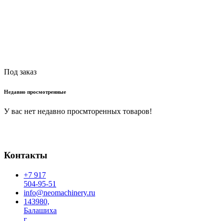
Читать далее
Под заказ
Недавно просмотренные
У вас нет недавно просмторенных товаров!
Контакты
+7 917
504-95-51
info@neomachinery.ru
143980,
Балашиха
г