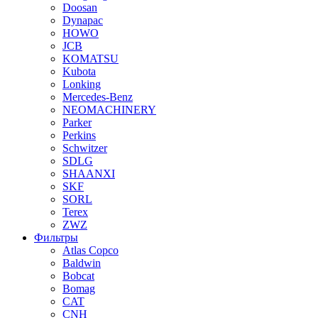
Doosan
Dynapac
HOWO
JCB
KOMATSU
Kubota
Lonking
Mercedes-Benz
NEOMACHINERY
Parker
Perkins
Schwitzer
SDLG
SHAANXI
SKF
SORL
Terex
ZWZ
Фильтры
Atlas Copco
Baldwin
Bobcat
Bomag
CAT
CNH