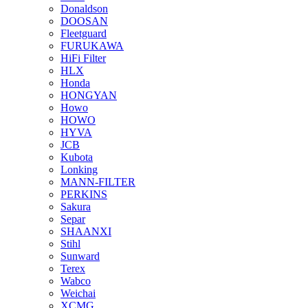
Donaldson
DOOSAN
Fleetguard
FURUKAWA
HiFi Filter
HLX
Honda
HONGYAN
Howo
HOWO
HYVA
JCB
Kubota
Lonking
MANN-FILTER
PERKINS
Sakura
Separ
SHAANXI
Stihl
Sunward
Terex
Wabco
Weichai
XCMG