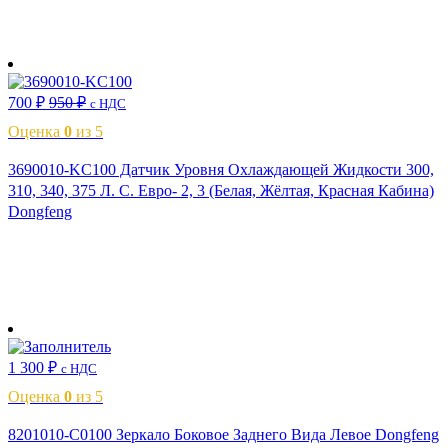
В корзину
700
₽
950
₽
с НДС
Оценка
0
из 5
3690010-KC100 Датчик Уровня Охлаждающей Жидкости 300,
310, 340, 375 Л. С. Евро- 2, 3 (Белая, Жёлтая, Красная Кабина)
Dongfeng
В корзину
1 300
₽
с НДС
Оценка
0
из 5
8201010-C0100 Зеркало Боковое Заднего Вида Левое Dongfeng