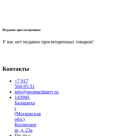
В корзину
Недавно просмотренные
У вас нет недавно просмторенных товаров!
Контакты
+7 917
504-95-51
info@neomachinery.ru
143980,
Балашиха
г
(Московская
обл.)
Косинское
ш, д. 23а
Пн-пт с