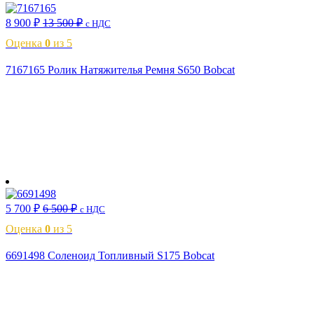
8 900
₽
13 500
₽
с НДС
Оценка
0
из 5
7167165 Ролик Натяжителья Ремня S650 Bobcat
В корзину
5 700
₽
6 500
₽
с НДС
Оценка
0
из 5
6691498 Соленоид Топливный S175 Bobcat