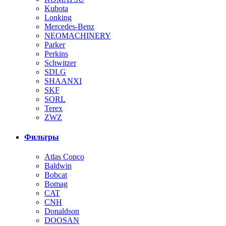
Kubota
Lonking
Mercedes-Benz
NEOMACHINERY
Parker
Perkins
Schwitzer
SDLG
SHAANXI
SKF
SORL
Terex
ZWZ
Фильтры
Atlas Copco
Baldwin
Bobcat
Bomag
CAT
CNH
Donaldson
DOOSAN