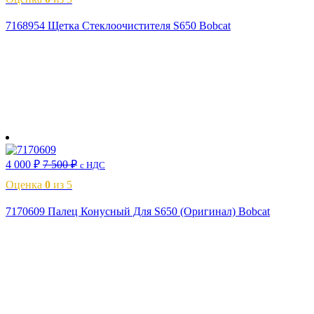
7168954 Щетка Стеклоочистителя S650 Bobcat
В корзину
4 000
₽
7 500
₽
с НДС
Оценка
0
из 5
7170609 Палец Конусный Для S650 (Оригинал) Bobcat
В корзину