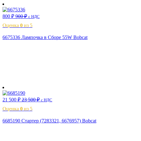
800
₽
900
₽
с НДС
Оценка
0
из 5
6675336 Лампочка в Сборе 55W Bobcat
В корзину
21 500
₽
23 500
₽
с НДС
Оценка
0
из 5
6685190 Стартер (7283321, 6676957) Bobcat