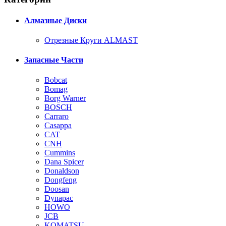
Алмазные Диски
Отрезные Круги ALMAST
Запасные Части
Bobcat
Bomag
Borg Warner
BOSCH
Carraro
Casappa
CAT
CNH
Cummins
Dana Spicer
Donaldson
Dongfeng
Doosan
Dynapac
HOWO
JCB
KOMATSU