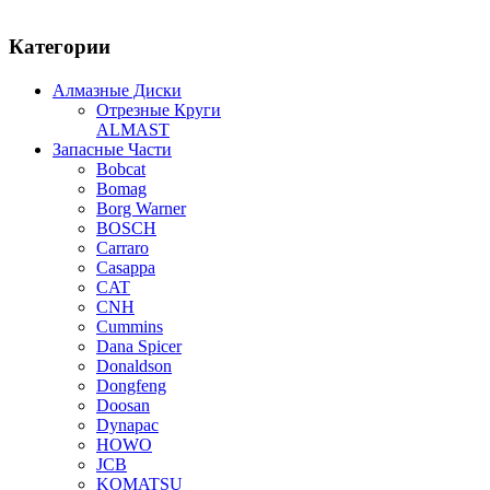
Категории
Алмазные Диски
Отрезные Круги
ALMAST
Запасные Части
Bobcat
Bomag
Borg Warner
BOSCH
Carraro
Casappa
CAT
CNH
Cummins
Dana Spicer
Donaldson
Dongfeng
Doosan
Dynapac
HOWO
JCB
KOMATSU