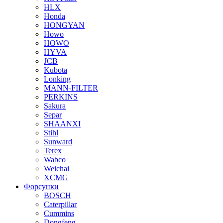
HLX
Honda
HONGYAN
Howo
HOWO
HYVA
JCB
Kubota
Lonking
MANN-FILTER
PERKINS
Sakura
Separ
SHAANXI
Stihl
Sunward
Terex
Wabco
Weichai
XCMG
Форсунки
BOSCH
Caterpillar
Cummins
Dongfeng