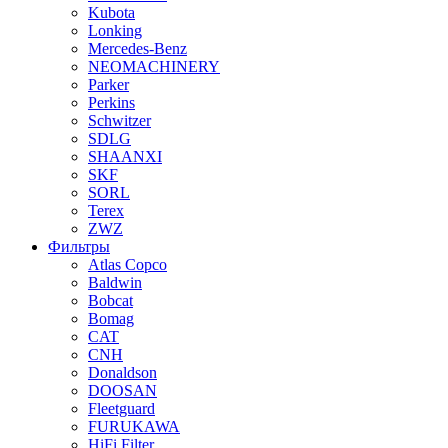
Kubota
Lonking
Mercedes-Benz
NEOMACHINERY
Parker
Perkins
Schwitzer
SDLG
SHAANXI
SKF
SORL
Terex
ZWZ
Фильтры
Atlas Copco
Baldwin
Bobcat
Bomag
CAT
CNH
Donaldson
DOOSAN
Fleetguard
FURUKAWA
HiFi Filter