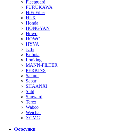
Fleetguard
FURUKAWA
HiFi Filter
HLX
Honda
HONGYAN
Howo
HOWO
HYVA
JCB
Kubota
Lonking
MANN-FILTER
PERKINS
Sakura
Separ
SHAANXI
Stihl
Sunward
Terex
Wabco
Weichai
XCMG
Форсунки