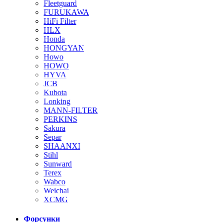
Fleetguard
FURUKAWA
HiFi Filter
HLX
Honda
HONGYAN
Howo
HOWO
HYVA
JCB
Kubota
Lonking
MANN-FILTER
PERKINS
Sakura
Separ
SHAANXI
Stihl
Sunward
Terex
Wabco
Weichai
XCMG
Форсунки