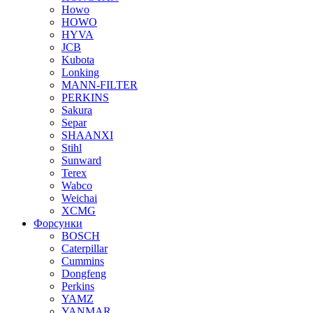
Howo
HOWO
HYVA
JCB
Kubota
Lonking
MANN-FILTER
PERKINS
Sakura
Separ
SHAANXI
Stihl
Sunward
Terex
Wabco
Weichai
XCMG
Форсунки
BOSCH
Caterpillar
Cummins
Dongfeng
Perkins
YAMZ
YANMAR