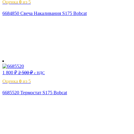
Оценка
0
из 5
6684850 Свеча Накаливания S175 Bobcat
В корзину
1 800
₽
2 500
₽
с НДС
Оценка
0
из 5
6685520 Термостат S175 Bobcat