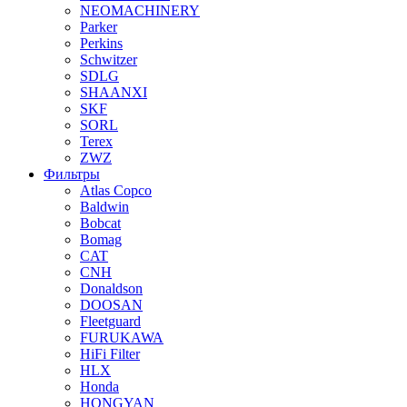
NEOMACHINERY
Parker
Perkins
Schwitzer
SDLG
SHAANXI
SKF
SORL
Terex
ZWZ
Фильтры
Atlas Copco
Baldwin
Bobcat
Bomag
CAT
CNH
Donaldson
DOOSAN
Fleetguard
FURUKAWA
HiFi Filter
HLX
Honda
HONGYAN