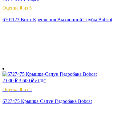
Оценка
0
из 5
6701123 Винт Крепления Выхлопной Трубы Bobcat
В корзину
2 000
₽
3 600
₽
с НДС
Оценка
0
из 5
6727475 Крышка-Сапун Гидробака Bobcat