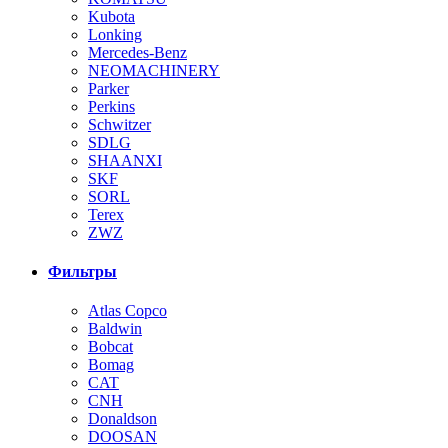
Kubota
Lonking
Mercedes-Benz
NEOMACHINERY
Parker
Perkins
Schwitzer
SDLG
SHAANXI
SKF
SORL
Terex
ZWZ
Фильтры
Atlas Copco
Baldwin
Bobcat
Bomag
CAT
CNH
Donaldson
DOOSAN