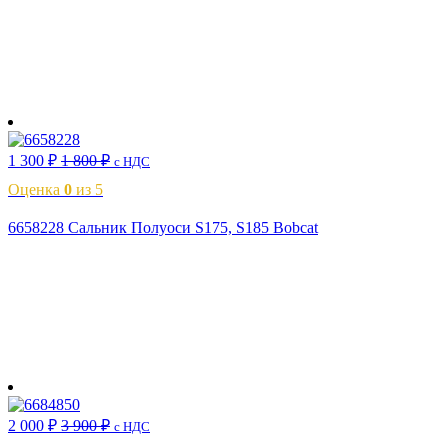
В корзину
1 300
₽
1 800
₽
с НДС
Оценка
0
из 5
6658228 Сальник Полуоси S175, S185 Bobcat
В корзину
2 000
₽
3 900
₽
с НДС