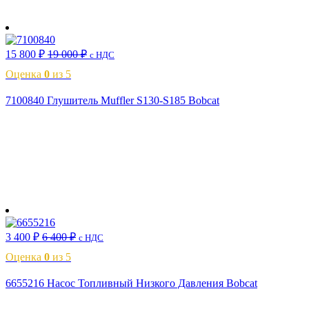
В корзину
15 800
₽
19 000
₽
с НДС
Оценка
0
из 5
7100840 Глушитель Muffler S130-S185 Bobcat
В корзину
3 400
₽
6 400
₽
с НДС
Оценка
0
из 5
6655216 Насос Топливный Низкого Давления Bobcat