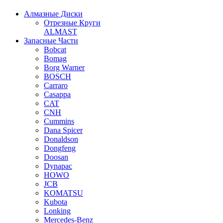
Алмазные Диски
Отрезные Круги
ALMAST
Запасные Части
Bobcat
Bomag
Borg Warner
BOSCH
Carraro
Casappa
CAT
CNH
Cummins
Dana Spicer
Donaldson
Dongfeng
Doosan
Dynapac
HOWO
JCB
KOMATSU
Kubota
Lonking
Mercedes-Benz