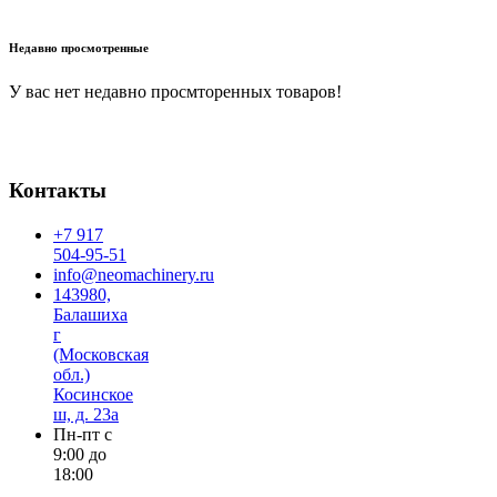
В корзину
Недавно просмотренные
У вас нет недавно просмторенных товаров!
Контакты
+7 917
504-95-51
info@neomachinery.ru
143980,
Балашиха
г
(Московская
обл.)
Косинское
ш, д. 23а
Пн-пт с
9:00 до
18:00