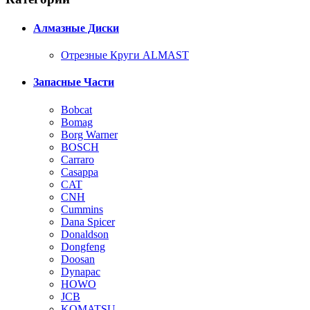
Алмазные Диски
Отрезные Круги ALMAST
Запасные Части
Bobcat
Bomag
Borg Warner
BOSCH
Carraro
Casappa
CAT
CNH
Cummins
Dana Spicer
Donaldson
Dongfeng
Doosan
Dynapac
HOWO
JCB
KOMATSU