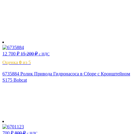
В корзину
12 700
₽
15 200
₽
с НДС
Оценка
0
из 5
6735884 Ролик Привода Гидронасоса в Сборе с Кронштейном
S175 Bobcat
В корзину
700
₽
800
₽
с НДС