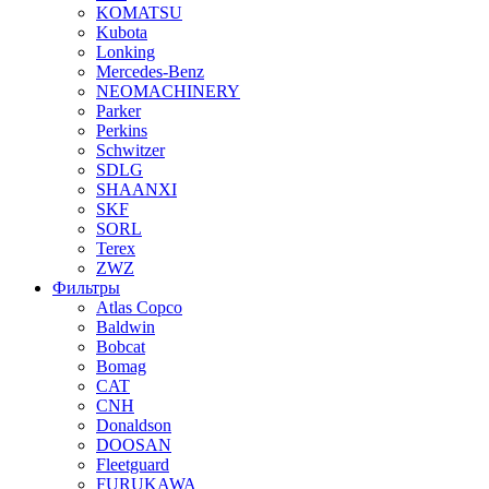
KOMATSU
Kubota
Lonking
Mercedes-Benz
NEOMACHINERY
Parker
Perkins
Schwitzer
SDLG
SHAANXI
SKF
SORL
Terex
ZWZ
Фильтры
Atlas Copco
Baldwin
Bobcat
Bomag
CAT
CNH
Donaldson
DOOSAN
Fleetguard
FURUKAWA