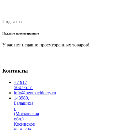
Читать далее
Под заказ
Недавно просмотренные
У вас нет недавно просмторенных товаров!
Контакты
+7 917
504-95-51
info@neomachinery.ru
143980,
Балашиха
г
(Московская
обл.)
Косинское
ш, д. 23а