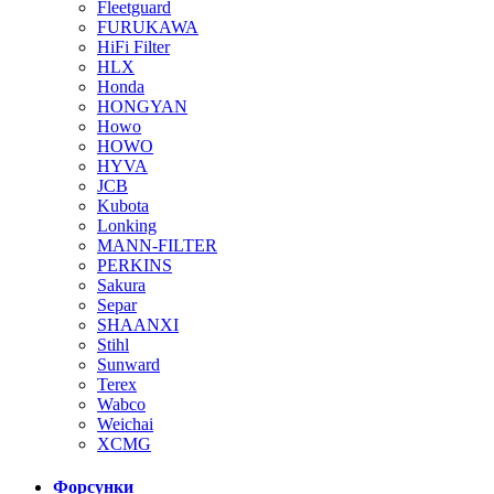
Fleetguard
FURUKAWA
HiFi Filter
HLX
Honda
HONGYAN
Howo
HOWO
HYVA
JCB
Kubota
Lonking
MANN-FILTER
PERKINS
Sakura
Separ
SHAANXI
Stihl
Sunward
Terex
Wabco
Weichai
XCMG
Форсунки