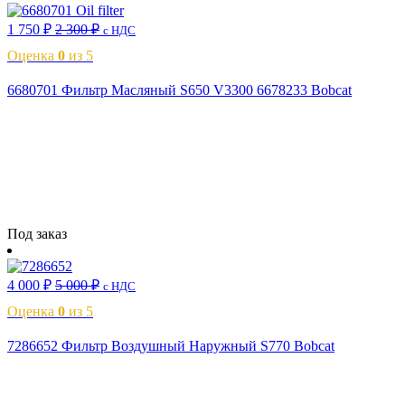
1 750
₽
2 300
₽
с НДС
Оценка
0
из 5
6680701 Фильтр Масляный S650 V3300 6678233 Bobcat
Читать далее
Под заказ
4 000
₽
5 000
₽
с НДС
Оценка
0
из 5
7286652 Фильтр Воздушный Наружный S770 Bobcat