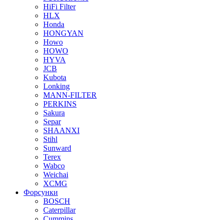
HiFi Filter
HLX
Honda
HONGYAN
Howo
HOWO
HYVA
JCB
Kubota
Lonking
MANN-FILTER
PERKINS
Sakura
Separ
SHAANXI
Stihl
Sunward
Terex
Wabco
Weichai
XCMG
Форсунки
BOSCH
Caterpillar
Cummins