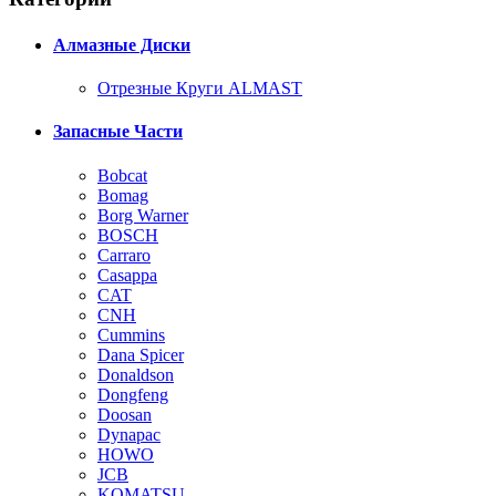
Алмазные Диски
Отрезные Круги ALMAST
Запасные Части
Bobcat
Bomag
Borg Warner
BOSCH
Carraro
Casappa
CAT
CNH
Cummins
Dana Spicer
Donaldson
Dongfeng
Doosan
Dynapac
HOWO
JCB
KOMATSU