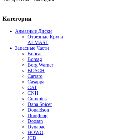
Категории
Алмазные Диски
Отрезные Круги
ALMAST
Запасные Части
Bobcat
Bomag
Borg Warner
BOSCH
Carraro
Casappa
CAT
CNH
Cummins
Dana Spicer
Donaldson
Dongfeng
Doosan
Dynapac
HOWO
JCB