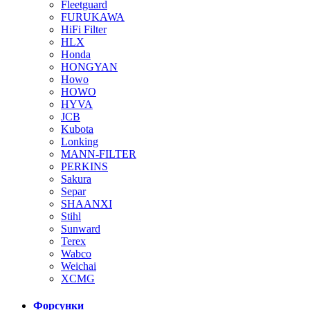
Fleetguard
FURUKAWA
HiFi Filter
HLX
Honda
HONGYAN
Howo
HOWO
HYVA
JCB
Kubota
Lonking
MANN-FILTER
PERKINS
Sakura
Separ
SHAANXI
Stihl
Sunward
Terex
Wabco
Weichai
XCMG
Форсунки