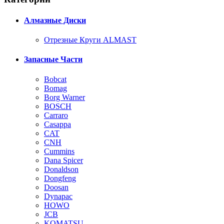
Алмазные Диски
Отрезные Круги ALMAST
Запасные Части
Bobcat
Bomag
Borg Warner
BOSCH
Carraro
Casappa
CAT
CNH
Cummins
Dana Spicer
Donaldson
Dongfeng
Doosan
Dynapac
HOWO
JCB
KOMATSU