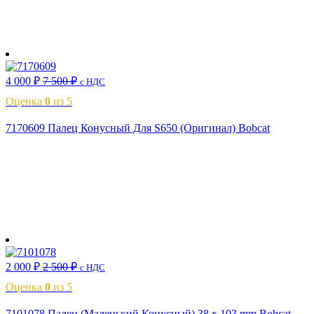
В корзину
4 000
₽
7 500
₽
с НДС
Оценка
0
из 5
7170609 Палец Конусный Для S650 (Оригинал) Bobcat
В корзину
2 000
₽
2 500
₽
с НДС
Оценка
0
из 5
7101078 Палец (Маленький Конусный) 38 x 103 mm Bobcat