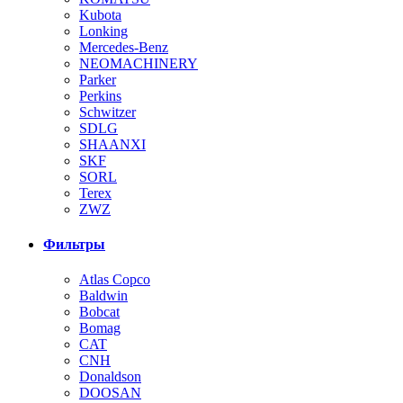
Kubota
Lonking
Mercedes-Benz
NEOMACHINERY
Parker
Perkins
Schwitzer
SDLG
SHAANXI
SKF
SORL
Terex
ZWZ
Фильтры
Atlas Copco
Baldwin
Bobcat
Bomag
CAT
CNH
Donaldson
DOOSAN