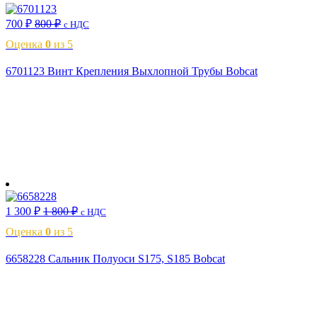
700
₽
800
₽
с НДС
Оценка
0
из 5
6701123 Винт Крепления Выхлопной Трубы Bobcat
В корзину
1 300
₽
1 800
₽
с НДС
Оценка
0
из 5
6658228 Сальник Полуоси S175, S185 Bobcat