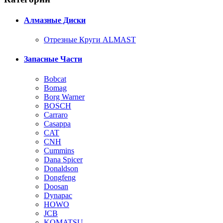
Алмазные Диски
Отрезные Круги ALMAST
Запасные Части
Bobcat
Bomag
Borg Warner
BOSCH
Carraro
Casappa
CAT
CNH
Cummins
Dana Spicer
Donaldson
Dongfeng
Doosan
Dynapac
HOWO
JCB
KOMATSU