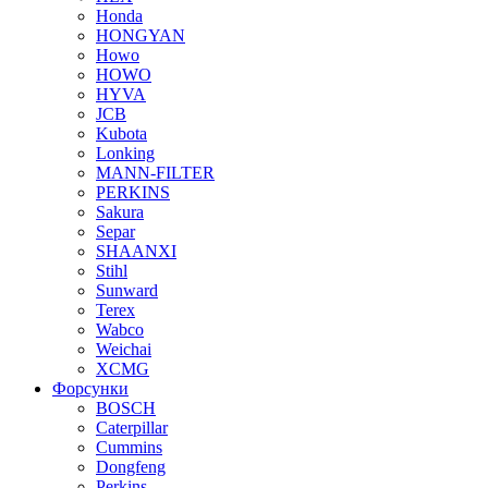
Honda
HONGYAN
Howo
HOWO
HYVA
JCB
Kubota
Lonking
MANN-FILTER
PERKINS
Sakura
Separ
SHAANXI
Stihl
Sunward
Terex
Wabco
Weichai
XCMG
Форсунки
BOSCH
Caterpillar
Cummins
Dongfeng
Perkins