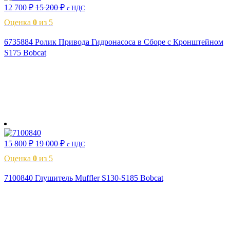
12 700
₽
15 200
₽
с НДС
Оценка
0
из 5
6735884 Ролик Привода Гидронасоса в Сборе с Кронштейном
S175 Bobcat
В корзину
15 800
₽
19 000
₽
с НДС
Оценка
0
из 5
7100840 Глушитель Muffler S130-S185 Bobcat