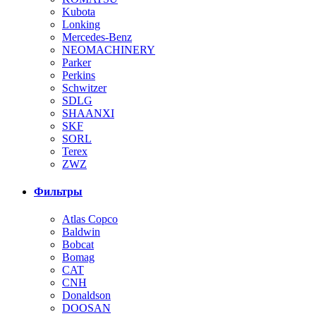
Kubota
Lonking
Mercedes-Benz
NEOMACHINERY
Parker
Perkins
Schwitzer
SDLG
SHAANXI
SKF
SORL
Terex
ZWZ
Фильтры
Atlas Copco
Baldwin
Bobcat
Bomag
CAT
CNH
Donaldson
DOOSAN