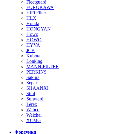
Fleetguard
FURUKAWA
HiFi Filter
HLX
Honda
HONGYAN
Howo
HOWO
HYVA
JCB
Kubota
Lonking
MANN-FILTER
PERKINS
Sakura
Separ
SHAANXI
Stihl
Sunward
Terex
Wabco
Weichai
XCMG
Форсунки