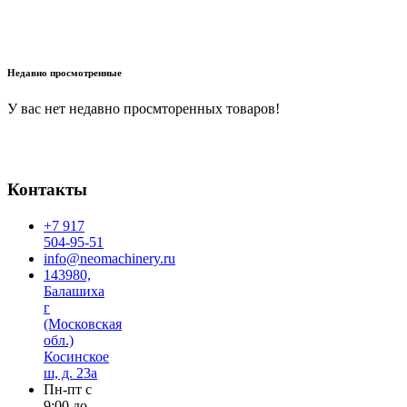
В корзину
Недавно просмотренные
У вас нет недавно просмторенных товаров!
Контакты
+7 917
504-95-51
info@neomachinery.ru
143980,
Балашиха
г
(Московская
обл.)
Косинское
ш, д. 23а
Пн-пт с
9:00 до