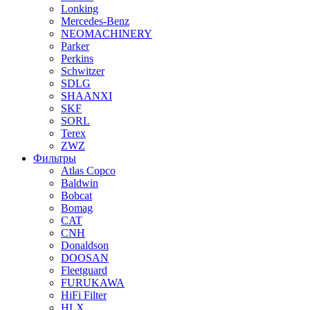
Lonking
Mercedes-Benz
NEOMACHINERY
Parker
Perkins
Schwitzer
SDLG
SHAANXI
SKF
SORL
Terex
ZWZ
Фильтры
Atlas Copco
Baldwin
Bobcat
Bomag
CAT
CNH
Donaldson
DOOSAN
Fleetguard
FURUKAWA
HiFi Filter
HLX