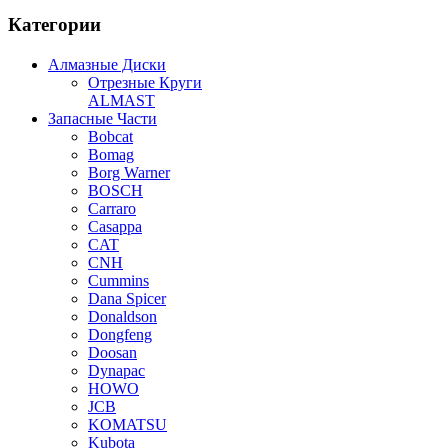
Категории
Алмазные Диски
Отрезные Круги
ALMAST
Запасные Части
Bobcat
Bomag
Borg Warner
BOSCH
Carraro
Casappa
CAT
CNH
Cummins
Dana Spicer
Donaldson
Dongfeng
Doosan
Dynapac
HOWO
JCB
KOMATSU
Kubota