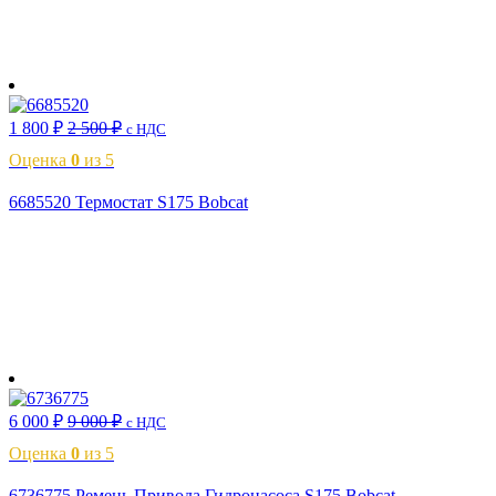
В корзину
1 800
₽
2 500
₽
с НДС
Оценка
0
из 5
6685520 Термостат S175 Bobcat
В корзину
6 000
₽
9 000
₽
с НДС
Оценка
0
из 5
6736775 Ремень Привода Гидронасоса S175 Bobcat