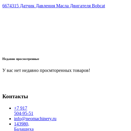
6674315 Датчик Давления Масла Двигателя Bobcat
В корзину
Недавно просмотренные
У вас нет недавно просмторенных товаров!
Контакты
+7 917
504-95-51
info@neomachinery.ru
143980,
Балашиха