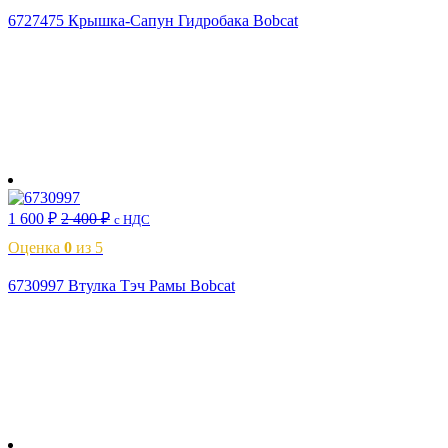
6727475 Крышка-Сапун Гидробака Bobcat
В корзину
1 600
₽
2 400
₽
с НДС
Оценка
0
из 5
6730997 Втулка Тэч Рамы Bobcat
В корзину