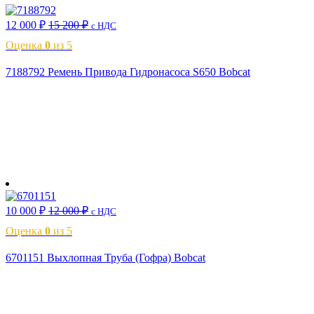
12 000
₽
15 200
₽
с НДС
Оценка
0
из 5
7188792 Ремень Привода Гидронасоса S650 Bobcat
В корзину
10 000
₽
12 000
₽
с НДС
Оценка
0
из 5
6701151 Выхлопная Труба (Гофра) Bobcat