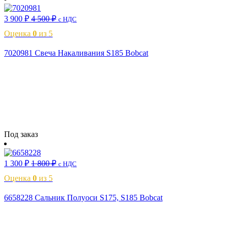
3 900
₽
4 500
₽
с НДС
Оценка
0
из 5
7020981 Свеча Накаливания S185 Bobcat
Читать далее
Под заказ
1 300
₽
1 800
₽
с НДС
Оценка
0
из 5
6658228 Сальник Полуоси S175, S185 Bobcat