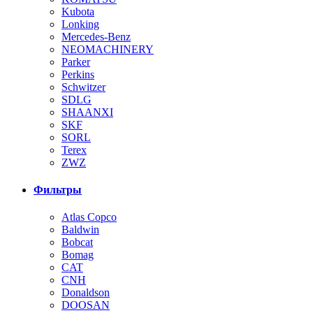
Kubota
Lonking
Mercedes-Benz
NEOMACHINERY
Parker
Perkins
Schwitzer
SDLG
SHAANXI
SKF
SORL
Terex
ZWZ
Фильтры
Atlas Copco
Baldwin
Bobcat
Bomag
CAT
CNH
Donaldson
DOOSAN