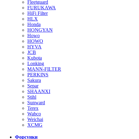
Fleetguard
FURUKAWA
HiFi Filter
HLX
Honda
HONGYAN
Howo
HOWO
HYVA
JCB
Kubota
Lonking
MANN-FILTER
PERKINS
Sakura
Separ
SHAANXI
Stihl
Sunward
Terex
Wabco
Weichai
XCMG
Форсунки