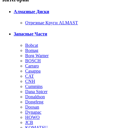
Алмазные Диски
Отрезные Круги ALMAST
Запасные Части
Bobcat
Bomag
Borg Warner
BOSCH
Carraro
Casappa
CAT
CNH
Cummins
Dana Spicer
Donaldson
Dongfeng
Doosan
Dynapac
HOWO
JCB
KOMATSU