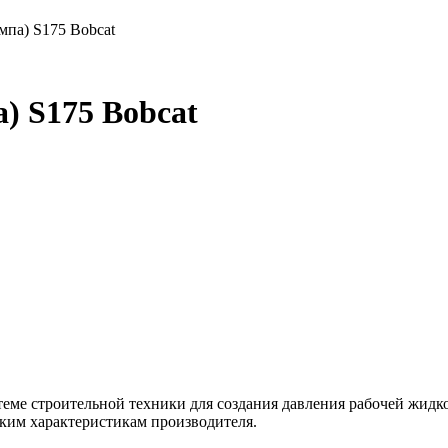
мпа) S175 Bobcat
) S175 Bobcat
Добавить в корзину
истеме строительной техники для создания давления рабочей жи
ким характеристикам производителя.