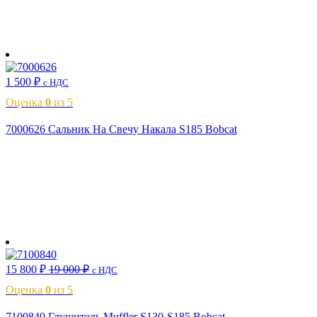
В корзину
1 500
₽
с НДС
Оценка
0
из 5
7000626 Сальник На Свечу Накала S185 Bobcat
В корзину
15 800
₽
19 000
₽
с НДС
Оценка
0
из 5
7100840 Глушитель Muffler S130-S185 Bobcat