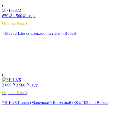
В корзину
850
₽
1 500
₽
с НДС
Оценка
0
из 5
7188372 Щетка Стеклоочистителя Bobcat
В корзину
2 000
₽
2 500
₽
с НДС
Оценка
0
из 5
7101078 Палец (Маленький Конусный) 38 x 103 mm Bobcat