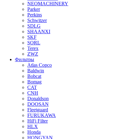
NEOMACHINERY
Parker
Perkins
Schwitzer
SDLG
SHAANXI
SKF
SORL
Terex
ZWZ
Фильтры
Atlas Copco
Baldwin
Bobcat
Bomag
CAT
CNH
Donaldson
DOOSAN
Fleetguard
FURUKAWA
HiFi Filter
HLX
Honda
HONGYAN