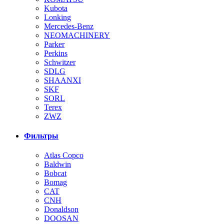
Kubota
Lonking
Mercedes-Benz
NEOMACHINERY
Parker
Perkins
Schwitzer
SDLG
SHAANXI
SKF
SORL
Terex
ZWZ
Фильтры
Atlas Copco
Baldwin
Bobcat
Bomag
CAT
CNH
Donaldson
DOOSAN