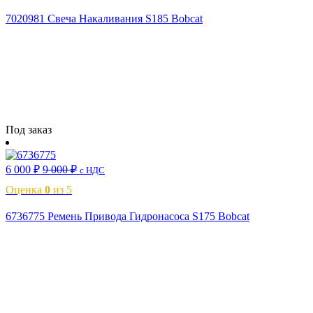
7020981 Свеча Накаливания S185 Bobcat
Читать далее
Под заказ
6 000
₽
9 000
₽
с НДС
Оценка
0
из 5
6736775 Ремень Привода Гидронасоса S175 Bobcat