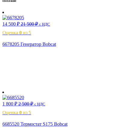
Похожие
14 500
₽
21 500
₽
с НДС
Оценка
0
из 5
6678205 Генератор Bobcat
В корзину
1 800
₽
2 500
₽
с НДС
Оценка
0
из 5
6685520 Термостат S175 Bobcat