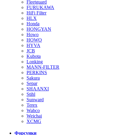
Fleetguard
FURUKAWA
HiFi Filter
HLX
Honda
HONGYAN
Howo
HOWO
HYVA
JCB
Kubota
Lonking
MANN-FILTER
PERKINS
Sakura
Separ
SHAANXI
Stihl
Sunward
Terex
Wabco
Weichai
XCMG
Форсунки