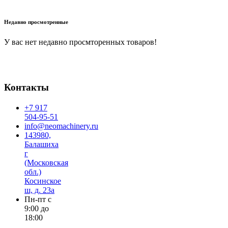
В корзину
Недавно просмотренные
У вас нет недавно просмторенных товаров!
Контакты
+7 917
504-95-51
info@neomachinery.ru
143980,
Балашиха
г
(Московская
обл.)
Косинское
ш, д. 23а
Пн-пт с
9:00 до
18:00