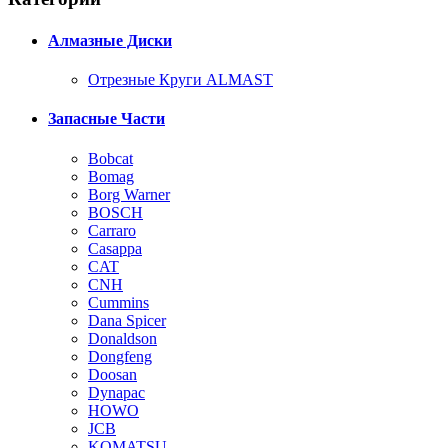
Алмазные Диски
Отрезные Круги ALMAST
Запасные Части
Bobcat
Bomag
Borg Warner
BOSCH
Carraro
Casappa
CAT
CNH
Cummins
Dana Spicer
Donaldson
Dongfeng
Doosan
Dynapac
HOWO
JCB
KOMATSU