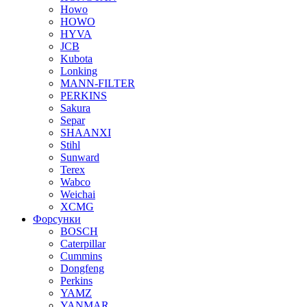
Howo
HOWO
HYVA
JCB
Kubota
Lonking
MANN-FILTER
PERKINS
Sakura
Separ
SHAANXI
Stihl
Sunward
Terex
Wabco
Weichai
XCMG
Форсунки
BOSCH
Caterpillar
Cummins
Dongfeng
Perkins
YAMZ
YANMAR