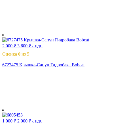
В корзину
2 000
₽
3 600
₽
с НДС
Оценка
0
из 5
6727475 Крышка-Сапун Гидробака Bobcat
В корзину
1 000
₽
2 000
₽
с НДС