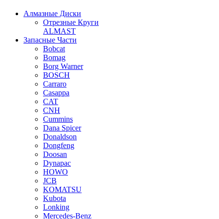
Алмазные Диски
Отрезные Круги
ALMAST
Запасные Части
Bobcat
Bomag
Borg Warner
BOSCH
Carraro
Casappa
CAT
CNH
Cummins
Dana Spicer
Donaldson
Dongfeng
Doosan
Dynapac
HOWO
JCB
KOMATSU
Kubota
Lonking
Mercedes-Benz