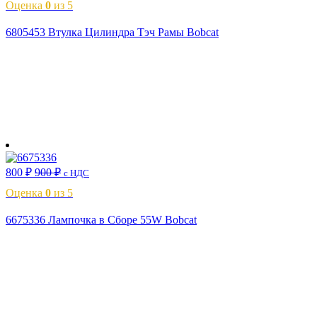
Оценка
0
из 5
6805453 Втулка Цилиндра Тэч Рамы Bobcat
В корзину
800
₽
900
₽
с НДС
Оценка
0
из 5
6675336 Лампочка в Сборе 55W Bobcat