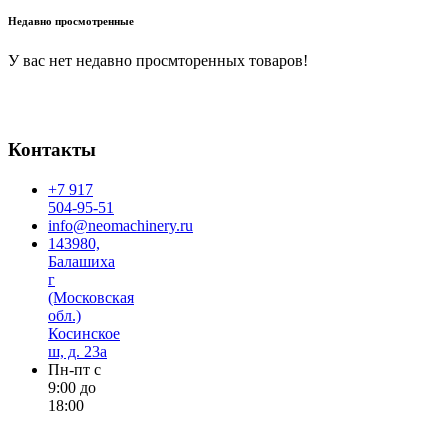
Недавно просмотренные
У вас нет недавно просмторенных товаров!
Контакты
+7 917
504-95-51
info@neomachinery.ru
143980,
Балашиха
г
(Московская
обл.)
Косинское
ш, д. 23а
Пн-пт с
9:00 до
18:00