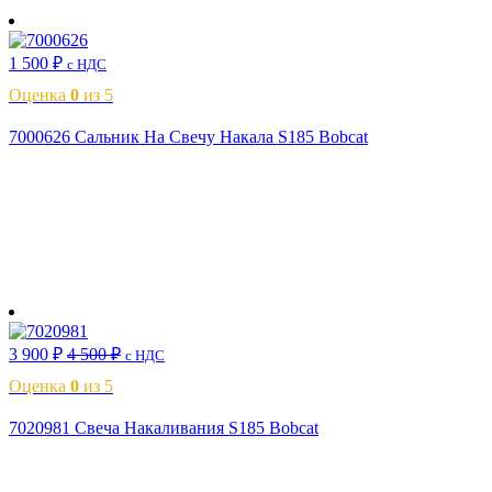
1 500
₽
с НДС
Оценка
0
из 5
7000626 Сальник На Свечу Накала S185 Bobcat
В корзину
3 900
₽
4 500
₽
с НДС
Оценка
0
из 5
7020981 Свеча Накаливания S185 Bobcat