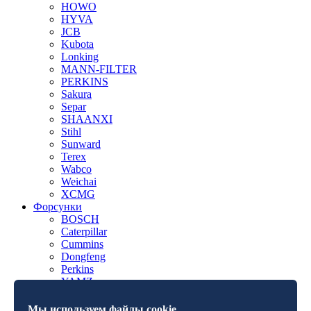
HOWO
HYVA
JCB
Kubota
Lonking
MANN-FILTER
PERKINS
Sakura
Separ
SHAANXI
Stihl
Sunward
Terex
Wabco
Weichai
XCMG
Форсунки
BOSCH
Caterpillar
Cummins
Dongfeng
Perkins
YAMZ
YANMAR
Мы используем файлы cookie