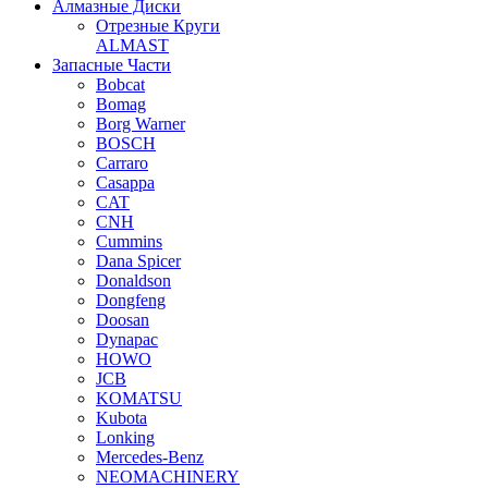
Алмазные Диски
Отрезные Круги
ALMAST
Запасные Части
Bobcat
Bomag
Borg Warner
BOSCH
Carraro
Casappa
CAT
CNH
Cummins
Dana Spicer
Donaldson
Dongfeng
Doosan
Dynapac
HOWO
JCB
KOMATSU
Kubota
Lonking
Mercedes-Benz
NEOMACHINERY