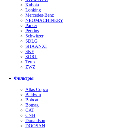
Kubota
Lonking
Mercedes-Benz
NEOMACHINERY
Parker
Perkins
Schwitzer
SDLG
SHAANXI
SKF
SORL
Terex
ZWZ
Фильтры
Atlas Copco
Baldwin
Bobcat
Bomag
CAT
CNH
Donaldson
DOOSAN