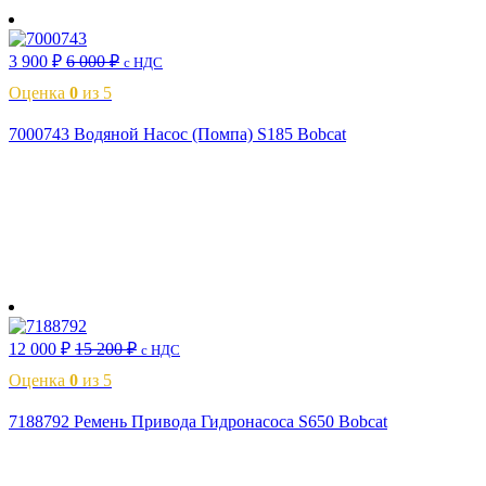
3 900
₽
6 000
₽
с НДС
Оценка
0
из 5
7000743 Водяной Насос (Помпа) S185 Bobcat
В корзину
12 000
₽
15 200
₽
с НДС
Оценка
0
из 5
7188792 Ремень Привода Гидронасоса S650 Bobcat