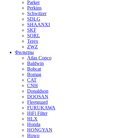
Parker
Perkins
Schwitzer
SDLG
SHAANXI
SKF
SORL
Terex
ZWZ
Фильтры
Atlas Copco
Baldwin
Bobcat
Bomag
CAT
CNH
Donaldson
DOOSAN
Fleetguard
FURUKAWA
HiFi Filter
HLX
Honda
HONGYAN
Howo