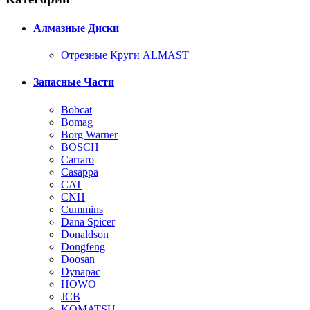
Алмазные Диски
Отрезные Круги ALMAST
Запасные Части
Bobcat
Bomag
Borg Warner
BOSCH
Carraro
Casappa
CAT
CNH
Cummins
Dana Spicer
Donaldson
Dongfeng
Doosan
Dynapac
HOWO
JCB
KOMATSU