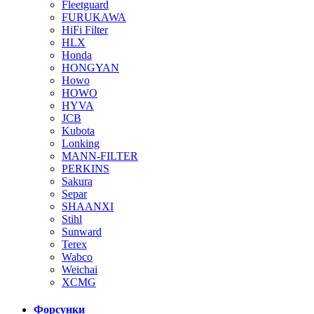
Fleetguard
FURUKAWA
HiFi Filter
HLX
Honda
HONGYAN
Howo
HOWO
HYVA
JCB
Kubota
Lonking
MANN-FILTER
PERKINS
Sakura
Separ
SHAANXI
Stihl
Sunward
Terex
Wabco
Weichai
XCMG
Форсунки