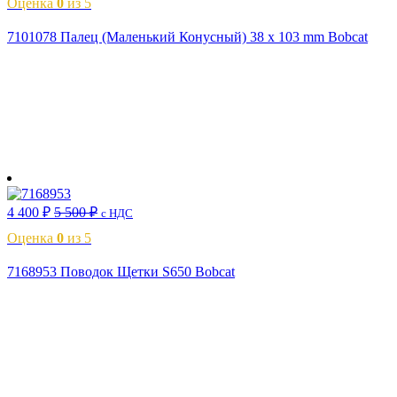
Оценка
0
из 5
7101078 Палец (Маленький Конусный) 38 x 103 mm Bobcat
В корзину
4 400
₽
5 500
₽
с НДС
Оценка
0
из 5
7168953 Поводок Щетки S650 Bobcat
В корзину