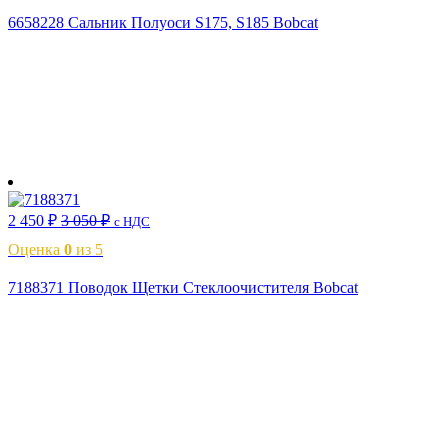
6658228 Сальник Полуоси S175, S185 Bobcat
В корзину
2 450
₽
3 050
₽
с НДС
Оценка
0
из 5
7188371 Поводок Щетки Стеклоочистителя Bobcat
В корзину