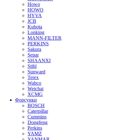
Howo
HOWO
HYVA
JCB
Kubota
Lonking
MANN-FILTER
PERKINS
Sakura
Separ
SHAANXI
Stihl
Sunward
Terex
Wabco
Weichai
XCMG
Форсунки
BOSCH
Caterpillar
Cummins
Dongfeng
Perkins
YAMZ
YANMAR