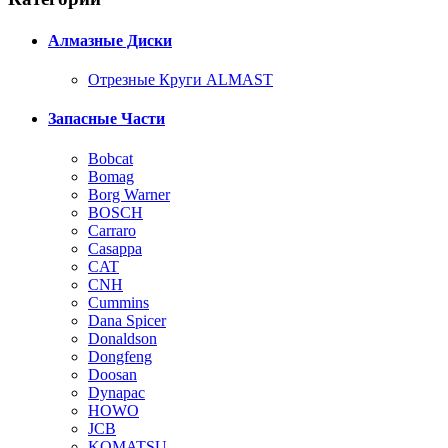
Алмазные Диски
Отрезные Круги ALMAST
Запасные Части
Bobcat
Bomag
Borg Warner
BOSCH
Carraro
Casappa
CAT
CNH
Cummins
Dana Spicer
Donaldson
Dongfeng
Doosan
Dynapac
HOWO
JCB
KOMATSU