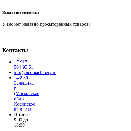
В корзину
Недавно просмотренные
У вас нет недавно просмторенных товаров!
Контакты
+7 917
504-95-51
info@neomachinery.ru
143980,
Балашиха
г
(Московская
обл.)
Косинское
ш, д. 23а
Пн-пт с
9:00 до
18:00