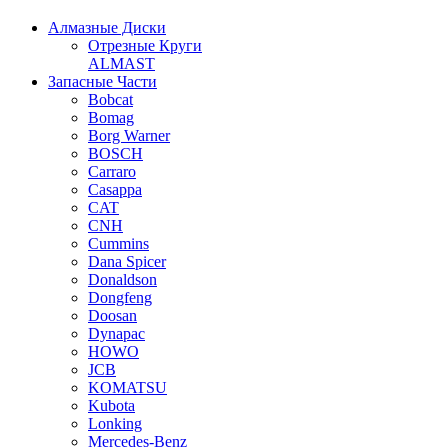
Алмазные Диски
Отрезные Круги
ALMAST
Запасные Части
Bobcat
Bomag
Borg Warner
BOSCH
Carraro
Casappa
CAT
CNH
Cummins
Dana Spicer
Donaldson
Dongfeng
Doosan
Dynapac
HOWO
JCB
KOMATSU
Kubota
Lonking
Mercedes-Benz