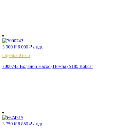
В корзину
3 900
₽
6 000
₽
с НДС
Оценка
0
из 5
7000743 Водяной Насос (Помпа) S185 Bobcat
В корзину
3 750
₽
6 850
₽
с НДС