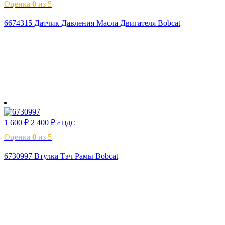
Оценка
0
из 5
6674315 Датчик Давления Масла Двигателя Bobcat
В корзину
1 600
₽
2 400
₽
с НДС
Оценка
0
из 5
6730997 Втулка Тэч Рамы Bobcat