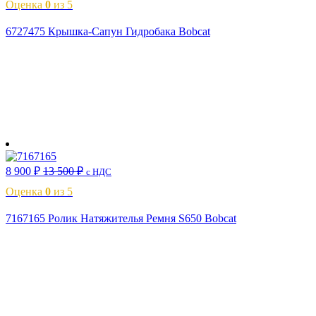
Оценка
0
из 5
6727475 Крышка-Сапун Гидробака Bobcat
В корзину
8 900
₽
13 500
₽
с НДС
Оценка
0
из 5
7167165 Ролик Натяжителья Ремня S650 Bobcat