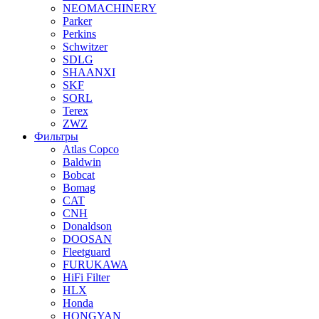
NEOMACHINERY
Parker
Perkins
Schwitzer
SDLG
SHAANXI
SKF
SORL
Terex
ZWZ
Фильтры
Atlas Copco
Baldwin
Bobcat
Bomag
CAT
CNH
Donaldson
DOOSAN
Fleetguard
FURUKAWA
HiFi Filter
HLX
Honda
HONGYAN