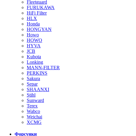
Fleetguard
FURUKAWA
HiFi Filter
HLX
Honda
HONGYAN
Howo
HOWO
HYVA
JCB
Kubota
Lonking
MANN-FILTER
PERKINS
Sakura
Separ
SHAANXI
Stihl
Sunward
Terex
Wabco
Weichai
XCMG
Форсунки