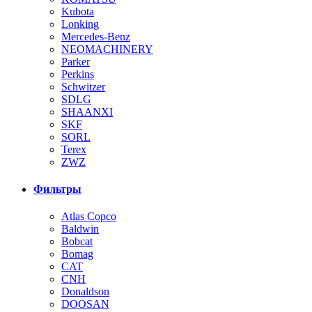
Kubota
Lonking
Mercedes-Benz
NEOMACHINERY
Parker
Perkins
Schwitzer
SDLG
SHAANXI
SKF
SORL
Terex
ZWZ
Фильтры
Atlas Copco
Baldwin
Bobcat
Bomag
CAT
CNH
Donaldson
DOOSAN