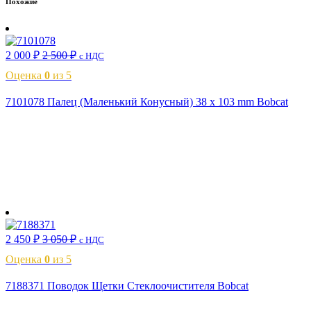
Похожие
2 000
₽
2 500
₽
с НДС
Оценка
0
из 5
7101078 Палец (Маленький Конусный) 38 x 103 mm Bobcat
В корзину
2 450
₽
3 050
₽
с НДС
Оценка
0
из 5
7188371 Поводок Щетки Стеклоочистителя Bobcat