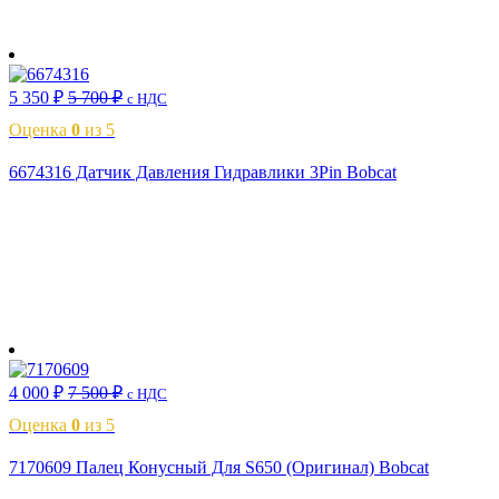
В корзину
5 350
₽
5 700
₽
с НДС
Оценка
0
из 5
6674316 Датчик Давления Гидравлики 3Pin Bobcat
В корзину
4 000
₽
7 500
₽
с НДС
Оценка
0
из 5
7170609 Палец Конусный Для S650 (Оригинал) Bobcat