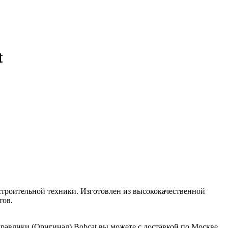
t
строительной техники. Изготовлен из высококачественной
тов.
равлики (Оригинал) Bobcat вы можете с доставкой по Москве