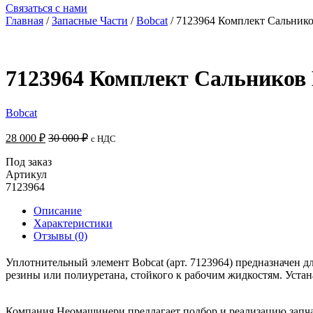
Связаться с нами
Главная
/
Запасные Части
/
Bobcat
/ 7123964 Комплект Сальнико
7123964 Комплект Сальников 
Bobcat
28 000
₽
30 000
₽
с НДС
Под заказ
Артикул
7123964
Описание
Характеристики
Отзывы (0)
Уплотнительный элемент Bobcat (арт. 7123964) предназначен 
резины или полиуретана, стойкого к рабочим жидкостям. Устан
Компания Неомашинери предлагает подбор и реализацию запча