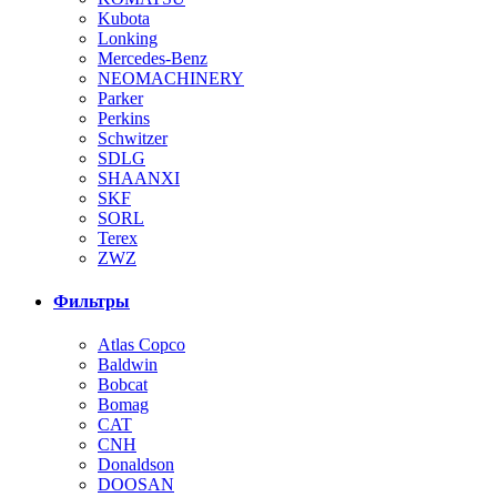
Kubota
Lonking
Mercedes-Benz
NEOMACHINERY
Parker
Perkins
Schwitzer
SDLG
SHAANXI
SKF
SORL
Terex
ZWZ
Фильтры
Atlas Copco
Baldwin
Bobcat
Bomag
CAT
CNH
Donaldson
DOOSAN