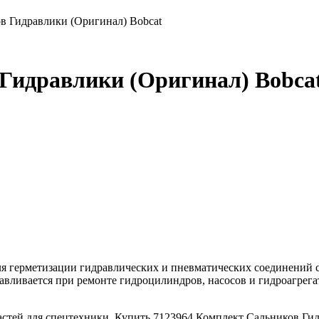
в Гидравлики (Оригинал) Bobcat
Гидравлики (Оригинал) Bobca
для герметизации гидравлических и пневматических соединений 
авливается при ремонте гидроцилиндров, насосов и гидроагрега
стей для спецтехники. Купить 7123964 Комплект Сальников Гид