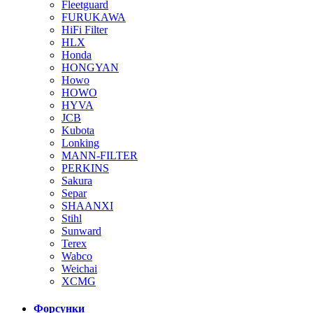
Fleetguard
FURUKAWA
HiFi Filter
HLX
Honda
HONGYAN
Howo
HOWO
HYVA
JCB
Kubota
Lonking
MANN-FILTER
PERKINS
Sakura
Separ
SHAANXI
Stihl
Sunward
Terex
Wabco
Weichai
XCMG
Форсунки