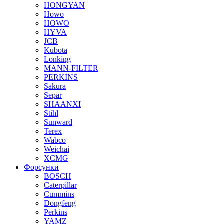
HONGYAN
Howo
HOWO
HYVA
JCB
Kubota
Lonking
MANN-FILTER
PERKINS
Sakura
Separ
SHAANXI
Stihl
Sunward
Terex
Wabco
Weichai
XCMG
Форсунки
BOSCH
Caterpillar
Cummins
Dongfeng
Perkins
YAMZ