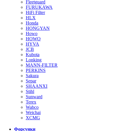
Fleetguard
FURUKAWA
HiFi Filter
HLX
Honda
HONGYAN
Howo
HOWO
HYVA
JCB
Kubota
Lonking
MANN-FILTER
PERKINS
Sakura
Separ
SHAANXI
Stihl
Sunward
Terex
Wabco
Weichai
XCMG
Форсунки