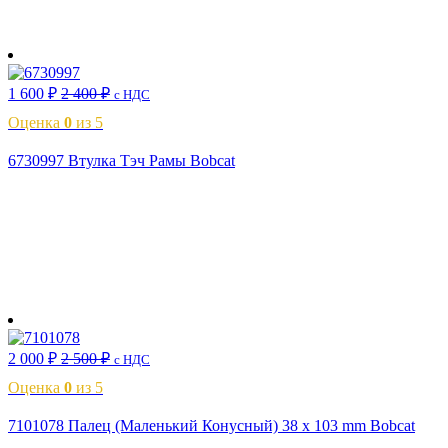
В корзину
1 600
₽
2 400
₽
с НДС
Оценка
0
из 5
6730997 Втулка Тэч Рамы Bobcat
В корзину
2 000
₽
2 500
₽
с НДС
Оценка
0
из 5
7101078 Палец (Маленький Конусный) 38 x 103 mm Bobcat