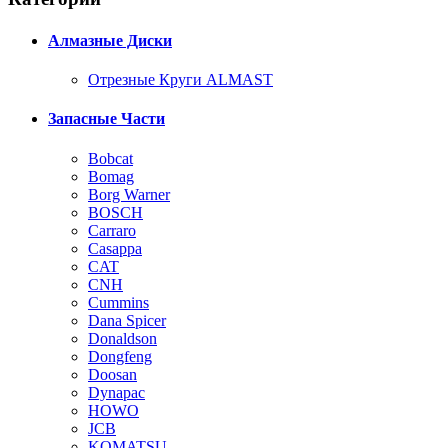
Алмазные Диски
Отрезные Круги ALMAST
Запасные Части
Bobcat
Bomag
Borg Warner
BOSCH
Carraro
Casappa
CAT
CNH
Cummins
Dana Spicer
Donaldson
Dongfeng
Doosan
Dynapac
HOWO
JCB
KOMATSU