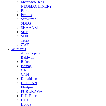
Mercedes-Benz
NEOMACHINERY
Parker
Perkins
Schwitzer
SDLG
SHAANXI
SKF
SORL
Terex
ZWZ
Фильтры
Atlas Copco
Baldwin
Bobcat
Bomag
CAT
CNH
Donaldson
DOOSAN
Fleetguard
FURUKAWA
HiFi Filter
HLX
Honda