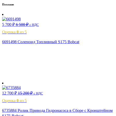
Похожие
5 700
₽
6 500
₽
с НДС
Оценка
0
из 5
6691498 Соленоид Топливный S175 Bobcat
В корзину
12 700
₽
15 200
₽
с НДС
Оценка
0
из 5
6735884 Ролик Привода Гидронасоса в Сборе с Кронштейном
S175 Bobcat