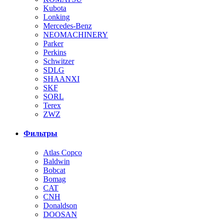
Kubota
Lonking
Mercedes-Benz
NEOMACHINERY
Parker
Perkins
Schwitzer
SDLG
SHAANXI
SKF
SORL
Terex
ZWZ
Фильтры
Atlas Copco
Baldwin
Bobcat
Bomag
CAT
CNH
Donaldson
DOOSAN