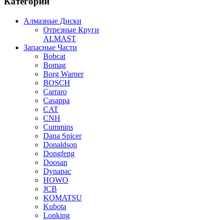
Категории
Алмазные Диски
Отрезные Круги
ALMAST
Запасные Части
Bobcat
Bomag
Borg Warner
BOSCH
Carraro
Casappa
CAT
CNH
Cummins
Dana Spicer
Donaldson
Dongfeng
Doosan
Dynapac
HOWO
JCB
KOMATSU
Kubota
Lonking