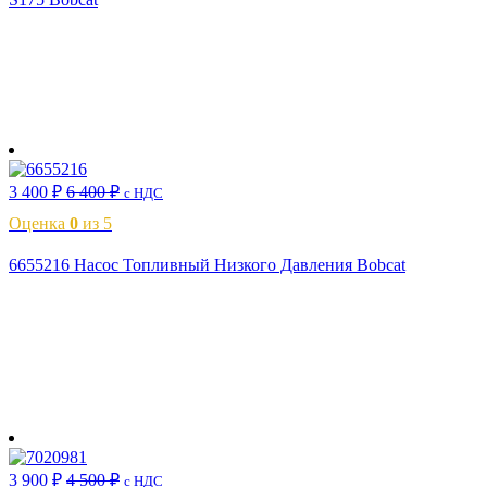
В корзину
3 400
₽
6 400
₽
с НДС
Оценка
0
из 5
6655216 Насос Топливный Низкого Давления Bobcat
В корзину
3 900
₽
4 500
₽
с НДС