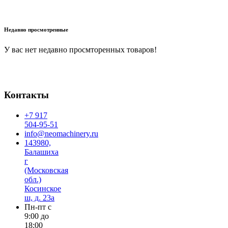
В корзину
Недавно просмотренные
У вас нет недавно просмторенных товаров!
Контакты
+7 917
504-95-51
info@neomachinery.ru
143980,
Балашиха
г
(Московская
обл.)
Косинское
ш, д. 23а
Пн-пт с
9:00 до
18:00