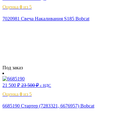
Оценка
0
из 5
7020981 Свеча Накаливания S185 Bobcat
Читать далее
Под заказ
21 500
₽
23 500
₽
с НДС
Оценка
0
из 5
6685190 Стартер (7283321, 6676957) Bobcat