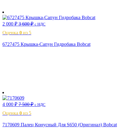
В корзину
2 000
₽
3 600
₽
с НДС
Оценка
0
из 5
6727475 Крышка-Сапун Гидробака Bobcat
В корзину
4 000
₽
7 500
₽
с НДС
Оценка
0
из 5
7170609 Палец Конусный Для S650 (Оригинал) Bobcat