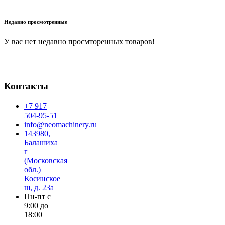
В корзину
Недавно просмотренные
У вас нет недавно просмторенных товаров!
Контакты
+7 917
504-95-51
info@neomachinery.ru
143980,
Балашиха
г
(Московская
обл.)
Косинское
ш, д. 23а
Пн-пт с
9:00 до
18:00