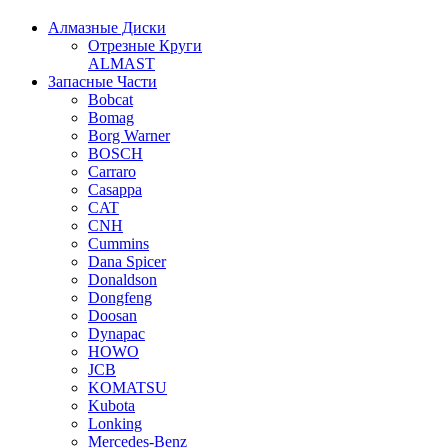
Алмазные Диски
Отрезные Круги
ALMAST
Запасные Части
Bobcat
Bomag
Borg Warner
BOSCH
Carraro
Casappa
CAT
CNH
Cummins
Dana Spicer
Donaldson
Dongfeng
Doosan
Dynapac
HOWO
JCB
KOMATSU
Kubota
Lonking
Mercedes-Benz