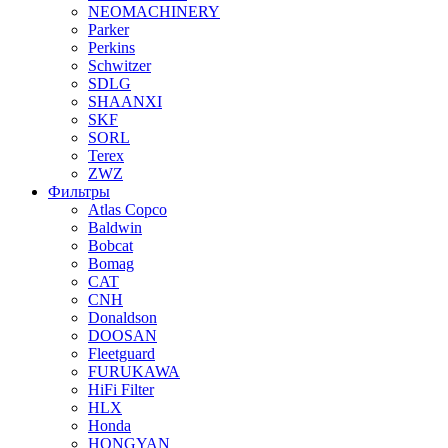
NEOMACHINERY
Parker
Perkins
Schwitzer
SDLG
SHAANXI
SKF
SORL
Terex
ZWZ
Фильтры
Atlas Copco
Baldwin
Bobcat
Bomag
CAT
CNH
Donaldson
DOOSAN
Fleetguard
FURUKAWA
HiFi Filter
HLX
Honda
HONGYAN