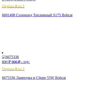
Оценка
0
из 5
6691498 Соленоид Топливный S175 Bobcat
В корзину
800
₽
900
₽
с НДС
Оценка
0
из 5
6675336 Лампочка в Сборе 55W Bobcat