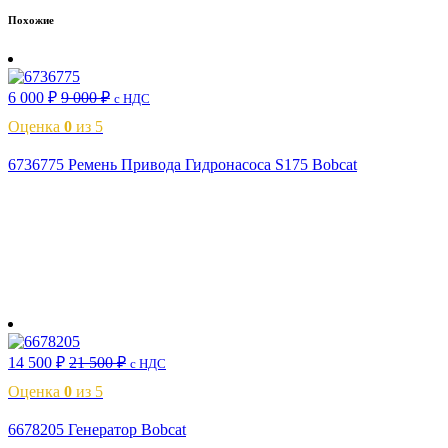
Похожие
6 000
₽
9 000
₽
с НДС
Оценка
0
из 5
6736775 Ремень Привода Гидронасоса S175 Bobcat
В корзину
14 500
₽
21 500
₽
с НДС
Оценка
0
из 5
6678205 Генератор Bobcat