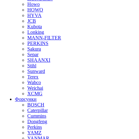
Howo
HOWO
HYVA
JCB
Kubota
Lonking
MANN-FILTER
PERKINS
Sakura
Separ
SHAANXI
Stihl
Sunward
Terex
Wabco
Weichai
XCMG
Форсунки
BOSCH
Caterpillar
Cummins
Dongfeng
Perkins
YAMZ
YANMAR