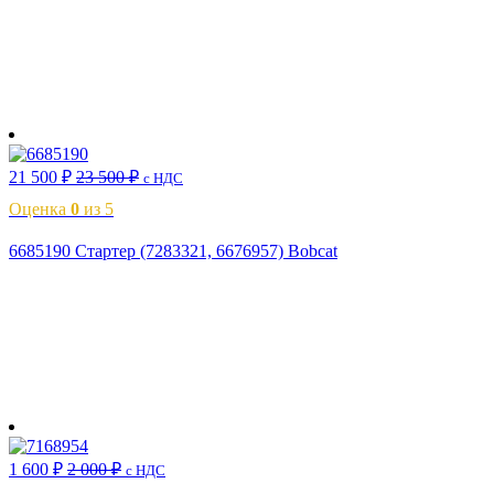
В корзину
21 500
₽
23 500
₽
с НДС
Оценка
0
из 5
6685190 Стартер (7283321, 6676957) Bobcat
В корзину
1 600
₽
2 000
₽
с НДС