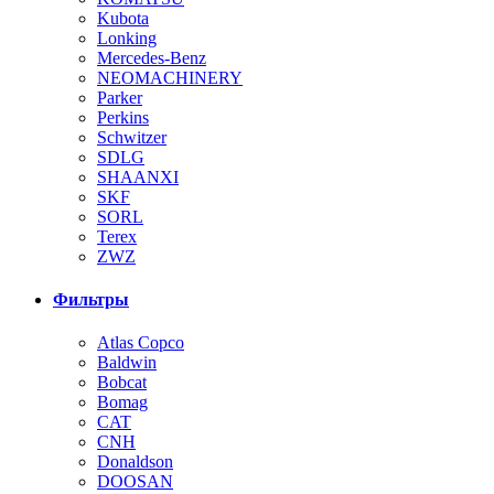
Kubota
Lonking
Mercedes-Benz
NEOMACHINERY
Parker
Perkins
Schwitzer
SDLG
SHAANXI
SKF
SORL
Terex
ZWZ
Фильтры
Atlas Copco
Baldwin
Bobcat
Bomag
CAT
CNH
Donaldson
DOOSAN