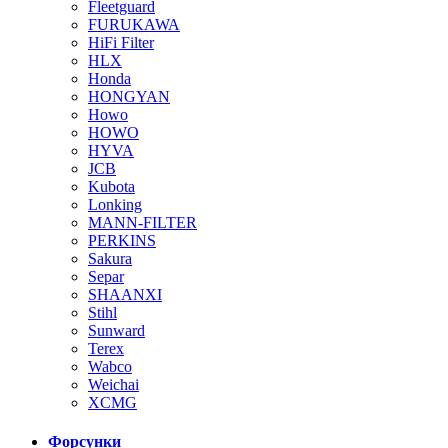
Fleetguard
FURUKAWA
HiFi Filter
HLX
Honda
HONGYAN
Howo
HOWO
HYVA
JCB
Kubota
Lonking
MANN-FILTER
PERKINS
Sakura
Separ
SHAANXI
Stihl
Sunward
Terex
Wabco
Weichai
XCMG
Форсунки