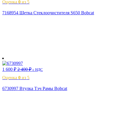
Оценка
0
из 5
7168954 Щетка Стеклоочистителя S650 Bobcat
В корзину
1 600
₽
2 400
₽
с НДС
Оценка
0
из 5
6730997 Втулка Тэч Рамы Bobcat