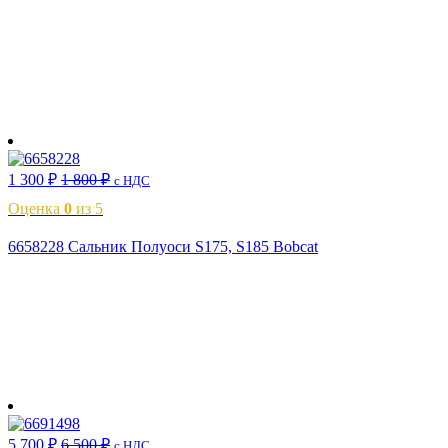
В корзину
1 300
₽
1 800
₽
с НДС
Оценка
0
из 5
6658228 Сальник Полуоси S175, S185 Bobcat
В корзину
5 700
₽
6 500
₽
с НДС