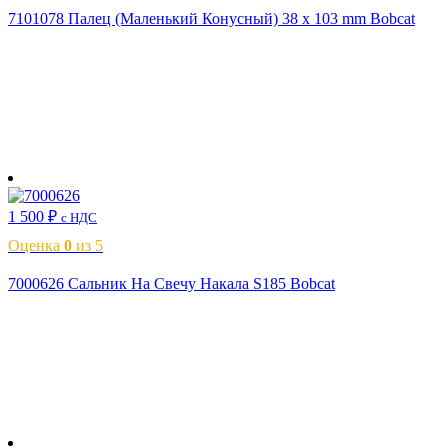
7101078 Палец (Маленький Конусный) 38 x 103 mm Bobcat
В корзину
1 500
₽
с НДС
Оценка
0
из 5
7000626 Сальник На Свечу Накала S185 Bobcat
В корзину