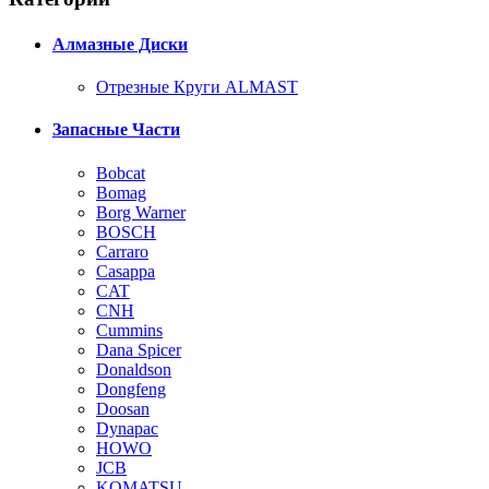
Алмазные Диски
Отрезные Круги ALMAST
Запасные Части
Bobcat
Bomag
Borg Warner
BOSCH
Carraro
Casappa
CAT
CNH
Cummins
Dana Spicer
Donaldson
Dongfeng
Doosan
Dynapac
HOWO
JCB
KOMATSU