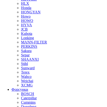
HLX
Honda
HONGYAN
Howo
HOWO
HYVA
JCB
Kubota
Lonking
MANN-FILTER
PERKINS
Sakura
Separ
SHAANXI
Stihl
Sunward
Terex
Wabco
Weichai
XCMG
Форсунки
BOSCH
Caterpillar
Cummins
Dongfeng