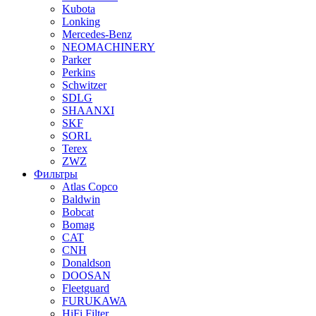
Kubota
Lonking
Mercedes-Benz
NEOMACHINERY
Parker
Perkins
Schwitzer
SDLG
SHAANXI
SKF
SORL
Terex
ZWZ
Фильтры
Atlas Copco
Baldwin
Bobcat
Bomag
CAT
CNH
Donaldson
DOOSAN
Fleetguard
FURUKAWA
HiFi Filter