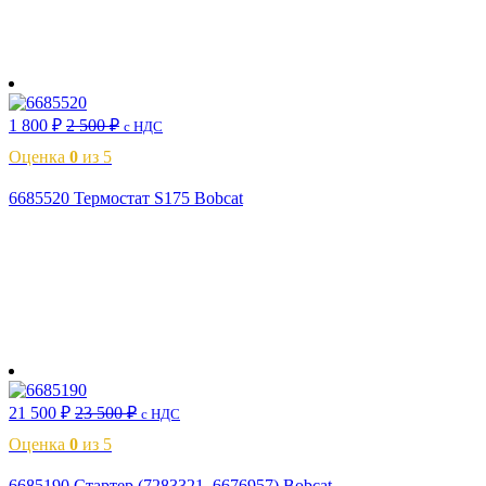
В корзину
1 800
₽
2 500
₽
с НДС
Оценка
0
из 5
6685520 Термостат S175 Bobcat
В корзину
21 500
₽
23 500
₽
с НДС
Оценка
0
из 5
6685190 Стартер (7283321, 6676957) Bobcat