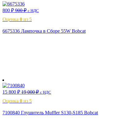
800
₽
900
₽
с НДС
Оценка
0
из 5
6675336 Лампочка в Сборе 55W Bobcat
В корзину
15 800
₽
19 000
₽
с НДС
Оценка
0
из 5
7100840 Глушитель Muffler S130-S185 Bobcat