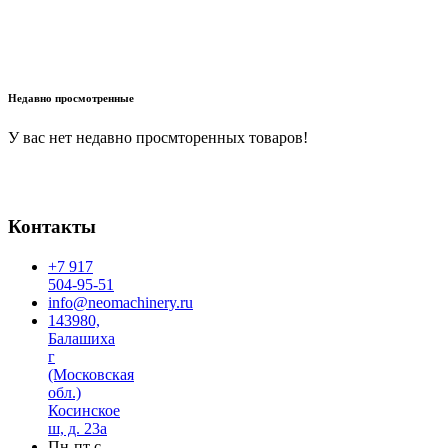
В корзину
Недавно просмотренные
У вас нет недавно просмторенных товаров!
Контакты
+7 917
504-95-51
info@neomachinery.ru
143980,
Балашиха
г
(Московская
обл.)
Косинское
ш, д. 23а
Пн-пт с