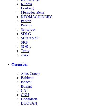
Kubota
Lonking
Mercedes-Benz
NEOMACHINERY
Parker
Perkins
Schwitzer
SDLG
SHAANXI
SKF
SORL
Terex
ZWZ
Фильтры
Atlas Copco
Baldwin
Bobcat
Bomag
CAT
CNH
Donaldson
DOOSAN