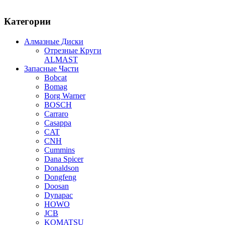
Категории
Алмазные Диски
Отрезные Круги
ALMAST
Запасные Части
Bobcat
Bomag
Borg Warner
BOSCH
Carraro
Casappa
CAT
CNH
Cummins
Dana Spicer
Donaldson
Dongfeng
Doosan
Dynapac
HOWO
JCB
KOMATSU