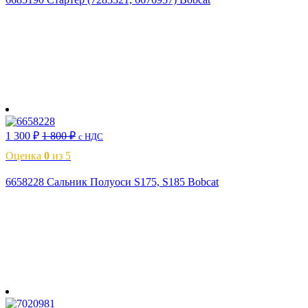
В корзину
1 300
₽
1 800
₽
с НДС
Оценка
0
из 5
6658228 Сальник Полуоси S175, S185 Bobcat
В корзину