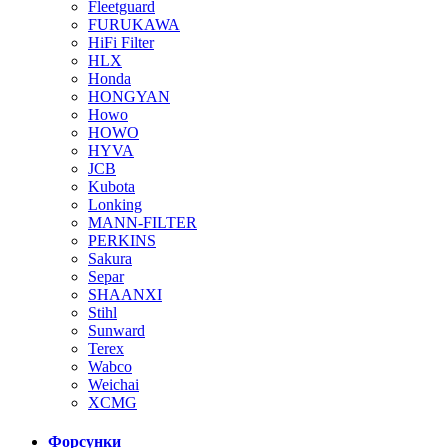
Fleetguard
FURUKAWA
HiFi Filter
HLX
Honda
HONGYAN
Howo
HOWO
HYVA
JCB
Kubota
Lonking
MANN-FILTER
PERKINS
Sakura
Separ
SHAANXI
Stihl
Sunward
Terex
Wabco
Weichai
XCMG
Форсунки