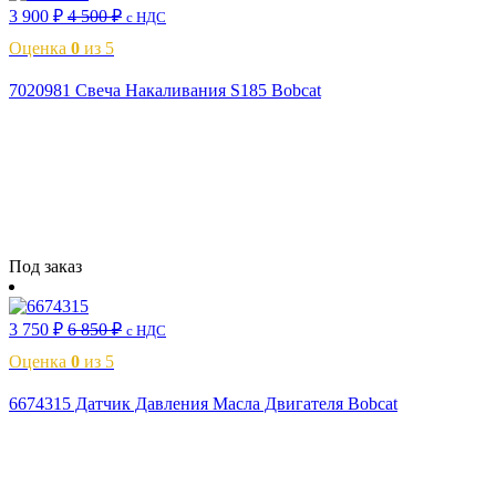
3 900
₽
4 500
₽
с НДС
Оценка
0
из 5
7020981 Свеча Накаливания S185 Bobcat
Читать далее
Под заказ
3 750
₽
6 850
₽
с НДС
Оценка
0
из 5
6674315 Датчик Давления Масла Двигателя Bobcat