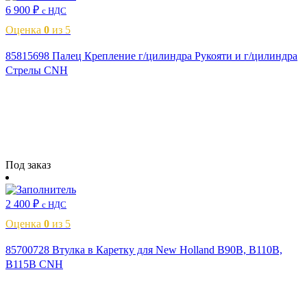
6 900
₽
с НДС
Оценка
0
из 5
85815698 Палец Крепление г/цилиндра Рукояти и г/цилиндра
Стрелы CNH
Читать далее
Под заказ
2 400
₽
с НДС
Оценка
0
из 5
85700728 Втулка в Каретку для New Holland B90B, B110B,
B115B CNH