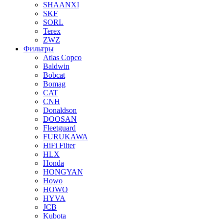
SHAANXI
SKF
SORL
Terex
ZWZ
Фильтры
Atlas Copco
Baldwin
Bobcat
Bomag
CAT
CNH
Donaldson
DOOSAN
Fleetguard
FURUKAWA
HiFi Filter
HLX
Honda
HONGYAN
Howo
HOWO
HYVA
JCB
Kubota