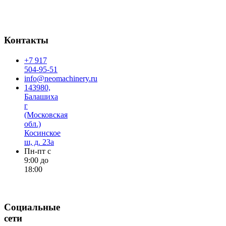
Контакты
+7 917
504-95-51
info@neomachinery.ru
143980,
Балашиха
г
(Московская
обл.)
Косинское
ш, д. 23а
Пн-пт с
9:00 до
18:00
Социальные
сети