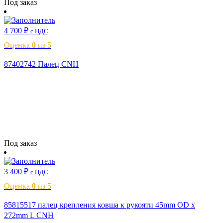
Под заказ
4 700
₽
с НДС
Оценка
0
из 5
87402742 Палец CNH
Читать далее
Под заказ
3 400
₽
с НДС
Оценка
0
из 5
85815517 палец крепления ковша к рукояти 45mm OD x
272mm L CNH