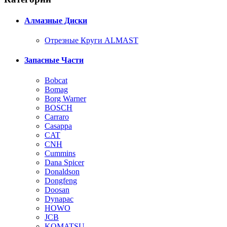
Алмазные Диски
Отрезные Круги ALMAST
Запасные Части
Bobcat
Bomag
Borg Warner
BOSCH
Carraro
Casappa
CAT
CNH
Cummins
Dana Spicer
Donaldson
Dongfeng
Doosan
Dynapac
HOWO
JCB
KOMATSU