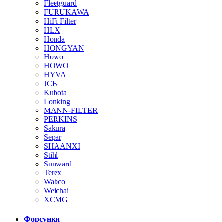
Fleetguard
FURUKAWA
HiFi Filter
HLX
Honda
HONGYAN
Howo
HOWO
HYVA
JCB
Kubota
Lonking
MANN-FILTER
PERKINS
Sakura
Separ
SHAANXI
Stihl
Sunward
Terex
Wabco
Weichai
XCMG
Форсунки