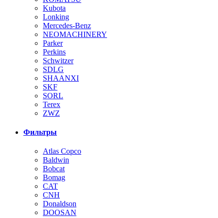
Kubota
Lonking
Mercedes-Benz
NEOMACHINERY
Parker
Perkins
Schwitzer
SDLG
SHAANXI
SKF
SORL
Terex
ZWZ
Фильтры
Atlas Copco
Baldwin
Bobcat
Bomag
CAT
CNH
Donaldson
DOOSAN