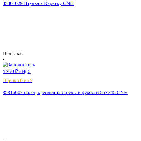
85801029 Втулка в Каретку CNH
Читать далее
Под заказ
4 950
₽
с НДС
Оценка
0
из 5
85815607 палец крепления стрелы к рукояти 55×345 CNH
Читать далее