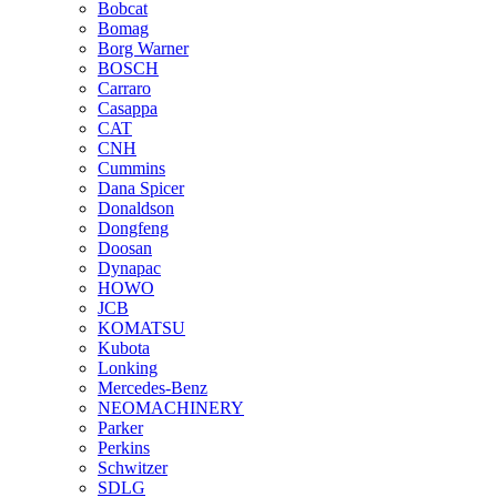
Bobcat
Bomag
Borg Warner
BOSCH
Carraro
Casappa
CAT
CNH
Cummins
Dana Spicer
Donaldson
Dongfeng
Doosan
Dynapac
HOWO
JCB
KOMATSU
Kubota
Lonking
Mercedes-Benz
NEOMACHINERY
Parker
Perkins
Schwitzer
SDLG