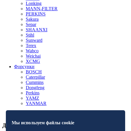
Lonking
MANN-FILTER
PERKINS
Sakura
Separ
SHAANXI
Stihl
Sunward
Terex
Wabco
Weichai
XCMG
Форсунки
BOSCH
Caterpillar
Cummins
Dongfeng
Perkins
YAMZ
YANMAR
Мы используем файлы cookie
Дополнительная информация