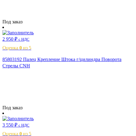
Читать далее
Под заказ
2 950
₽
с НДС
Оценка
0
из 5
85803192 Палец Крепление Штока г/цилиндра Поворота
Стрелы CNH
Читать далее
Под заказ
3 550
₽
с НДС
Оценка
0
из 5