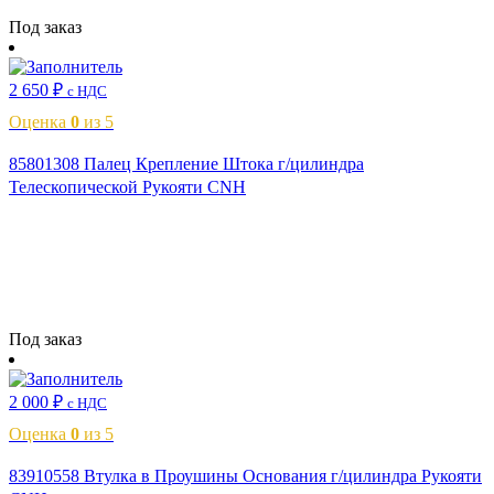
Читать далее
Под заказ
2 650
₽
с НДС
Оценка
0
из 5
85801308 Палец Крепление Штока г/цилиндра
Телескопической Рукояти CNH
Читать далее
Под заказ
2 000
₽
с НДС
Оценка
0
из 5
83910558 Втулка в Проушины Основания г/цилиндра Рукояти