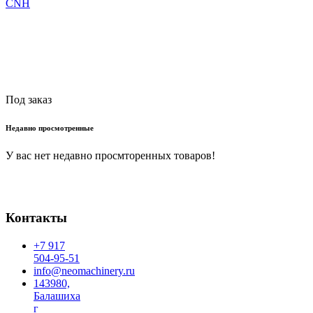
CNH
Читать далее
Под заказ
Недавно просмотренные
У вас нет недавно просмторенных товаров!
Контакты
+7 917
504-95-51
info@neomachinery.ru
143980,
Балашиха
г