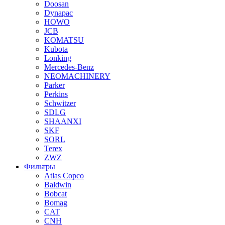
Doosan
Dynapac
HOWO
JCB
KOMATSU
Kubota
Lonking
Mercedes-Benz
NEOMACHINERY
Parker
Perkins
Schwitzer
SDLG
SHAANXI
SKF
SORL
Terex
ZWZ
Фильтры
Atlas Copco
Baldwin
Bobcat
Bomag
CAT
CNH