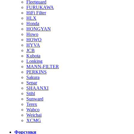
Fleetguard
FURUKAWA
HiFi Filter
HLX
Honda
HONGYAN
Howo
HOWO
HYVA
JCB
Kubota
Lonking
MANN-FILTER
PERKINS
Sakura
Separ
SHAANXI
Stihl
Sunward
Terex
Wabco
Weichai
XCMG
Форсунки