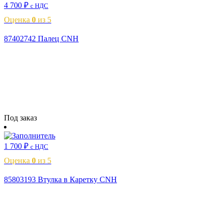
4 700
₽
с НДС
Оценка
0
из 5
87402742 Палец CNH
Читать далее
Под заказ
1 700
₽
с НДС
Оценка
0
из 5
85803193 Втулка в Каретку CNH