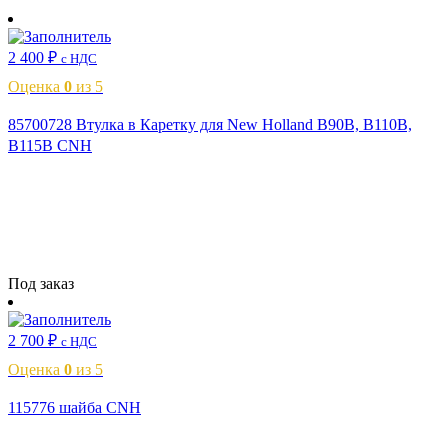
2 400
₽
с НДС
Оценка
0
из 5
85700728 Втулка в Каретку для New Holland B90B, B110B,
B115B CNH
Читать далее
Под заказ
2 700
₽
с НДС
Оценка
0
из 5
115776 шайба CNH