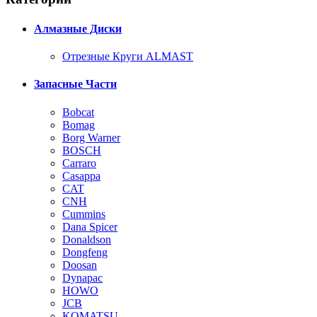
Алмазные Диски
Отрезные Круги ALMAST
Запасные Части
Bobcat
Bomag
Borg Warner
BOSCH
Carraro
Casappa
CAT
CNH
Cummins
Dana Spicer
Donaldson
Dongfeng
Doosan
Dynapac
HOWO
JCB
KOMATSU