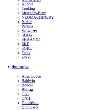
Kubota
Lonking
Mercedes-Benz
NEOMACHINERY
Parker
Perkins
Schwitzer
SDLG
SHAANXI
SKF
SORL
Terex
ZWZ
Фильтры
Atlas Copco
Baldwin
Bobcat
Bomag
CAT
CNH
Donaldson
DOOSAN