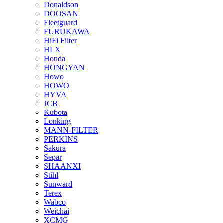
Donaldson
DOOSAN
Fleetguard
FURUKAWA
HiFi Filter
HLX
Honda
HONGYAN
Howo
HOWO
HYVA
JCB
Kubota
Lonking
MANN-FILTER
PERKINS
Sakura
Separ
SHAANXI
Stihl
Sunward
Terex
Wabco
Weichai
XCMG