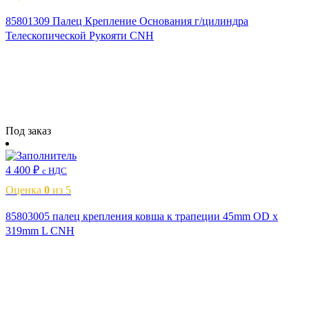
85801309 Палец Крепление Основания г/цилиндра
Телескопической Рукояти CNH
Читать далее
Под заказ
4 400
₽
с НДС
Оценка
0
из 5
85803005 палец крепления ковша к трапеции 45mm OD x
319mm L CNH