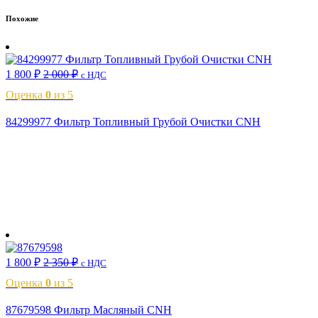
Похожие
1 800
₽
2 000
₽
с НДС
Оценка
0
из 5
84299977 Фильтр Топливный Грубой Очистки CNH
В корзину
1 800
₽
2 350
₽
с НДС
Оценка
0
из 5
87679598 Фильтр Масляный CNH