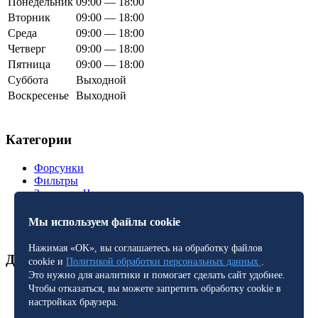
Понедельник
09:00 — 18:00
Вторник
09:00 — 18:00
Среда
09:00 — 18:00
Четверг
09:00 — 18:00
Пятница
09:00 — 18:00
Суббота
Выходной
Воскресенье
Выходной
Категории
Форсунки
Фильтры
Запасные Части
Алмазные Диски
Мы используем файлы cookie
Нажимая «OK», вы соглашаетесь на обработку файлов
Дополнительная информация
cookie и
Политикой обработки персональных данных
.
Это нужно для аналитики и помогает сделать сайт удобнее.
Полезные статьи
Чтобы отказаться, вы можете запретить обработку cookie в
Политика конфиденциальности
настройках браузера.
Оплата и Доставка