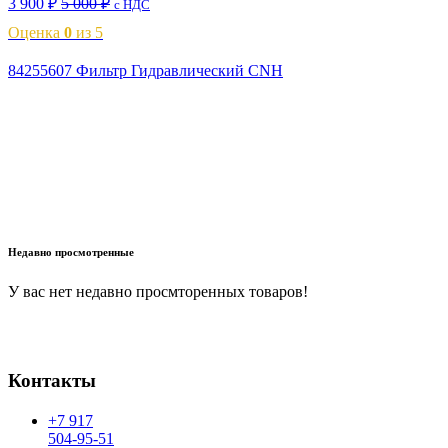
3 900
₽
5 000
₽
с НДС
Оценка
0
из 5
84255607 Фильтр Гидравлический CNH
В корзину
Недавно просмотренные
У вас нет недавно просмторенных товаров!
Контакты
+7 917
504-95-51