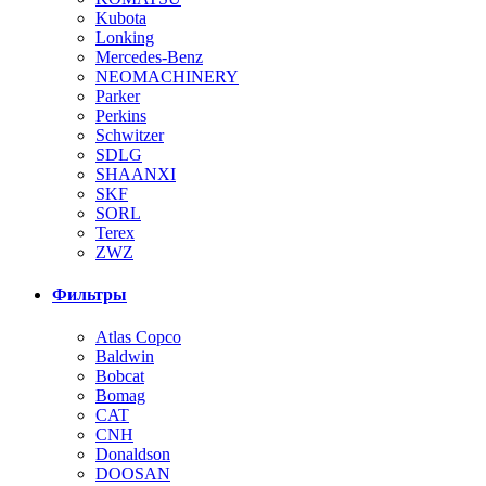
Kubota
Lonking
Mercedes-Benz
NEOMACHINERY
Parker
Perkins
Schwitzer
SDLG
SHAANXI
SKF
SORL
Terex
ZWZ
Фильтры
Atlas Copco
Baldwin
Bobcat
Bomag
CAT
CNH
Donaldson
DOOSAN