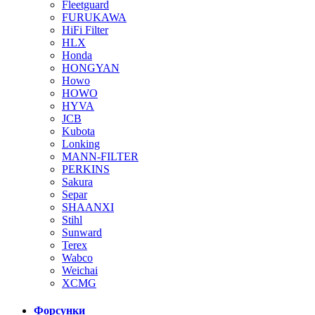
Fleetguard
FURUKAWA
HiFi Filter
HLX
Honda
HONGYAN
Howo
HOWO
HYVA
JCB
Kubota
Lonking
MANN-FILTER
PERKINS
Sakura
Separ
SHAANXI
Stihl
Sunward
Terex
Wabco
Weichai
XCMG
Форсунки