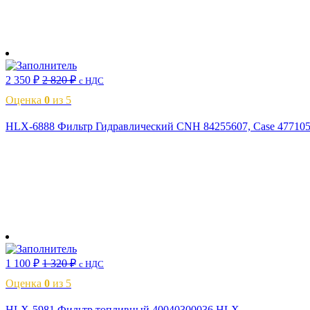
В корзину
2 350
₽
2 820
₽
с НДС
Оценка
0
из 5
HLX-6888 Фильтр Гидравлический CNH 84255607, Case 47710
В корзину
1 100
₽
1 320
₽
с НДС
Оценка
0
из 5
HLX-5981 Фильтр топливный 40040300036 HLX