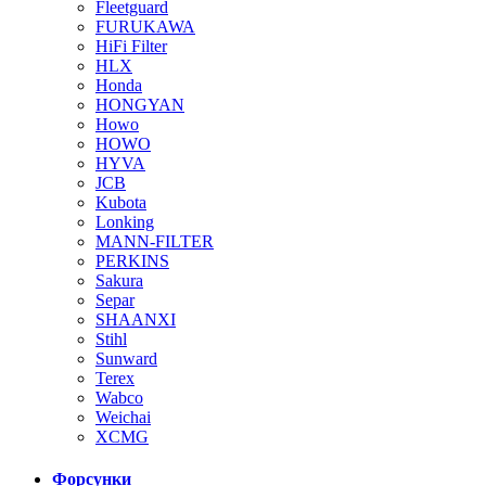
Fleetguard
FURUKAWA
HiFi Filter
HLX
Honda
HONGYAN
Howo
HOWO
HYVA
JCB
Kubota
Lonking
MANN-FILTER
PERKINS
Sakura
Separ
SHAANXI
Stihl
Sunward
Terex
Wabco
Weichai
XCMG
Форсунки