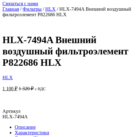
Связаться с нами
Главная
/
Фильтры
/
HLX
/ HLX-7494A Внешний воздушный
фильтроэлемент P822686 HLX
HLX-7494A Внешний
воздушный фильтроэлемент
P822686 HLX
HLX
1 100
₽
1 320
₽
с НДС
Добавить в корзину
Артикул
HLX-7494A
Описание
Характеристики