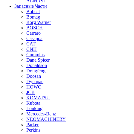
ALMAST
Запасные Части
Bobcat
Bomag
Borg Warner
BOSCH
Carraro
Casappa
CAT
CNH
Cummins
Dana Spicer
Donaldson
Dongfeng
Doosan
Dynapac
HOWO
JCB
KOMATSU
Kubota
Lonking
Mercedes-Benz
NEOMACHINERY
Parker
Perkins