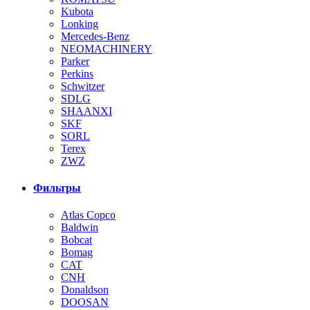
Kubota
Lonking
Mercedes-Benz
NEOMACHINERY
Parker
Perkins
Schwitzer
SDLG
SHAANXI
SKF
SORL
Terex
ZWZ
Фильтры
Atlas Copco
Baldwin
Bobcat
Bomag
CAT
CNH
Donaldson
DOOSAN