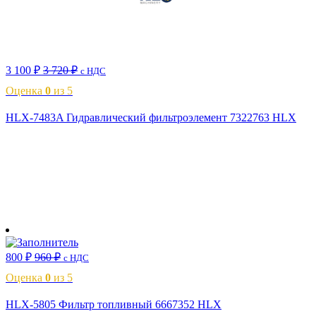
3 100
₽
3 720
₽
с НДС
Оценка
0
из 5
HLX-7483A Гидравлический фильтроэлемент 7322763 HLX
В корзину
800
₽
960
₽
с НДС
Оценка
0
из 5
HLX-5805 Фильтр топливный 6667352 HLX