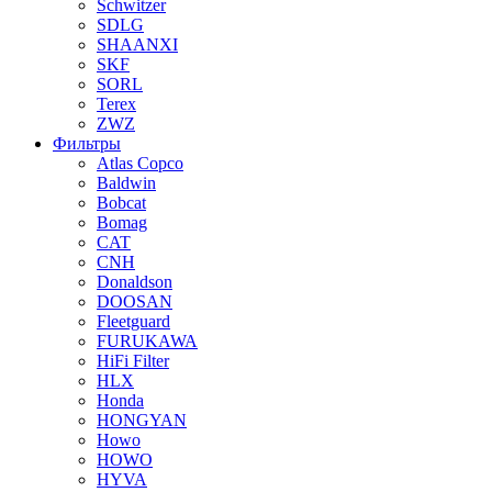
Schwitzer
SDLG
SHAANXI
SKF
SORL
Terex
ZWZ
Фильтры
Atlas Copco
Baldwin
Bobcat
Bomag
CAT
CNH
Donaldson
DOOSAN
Fleetguard
FURUKAWA
HiFi Filter
HLX
Honda
HONGYAN
Howo
HOWO
HYVA