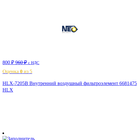
800
₽
960
₽
с НДС
Оценка
0
из 5
HLX-7205B Внутренний воздушный фильтроэлемент 6681475
HLX
В корзину