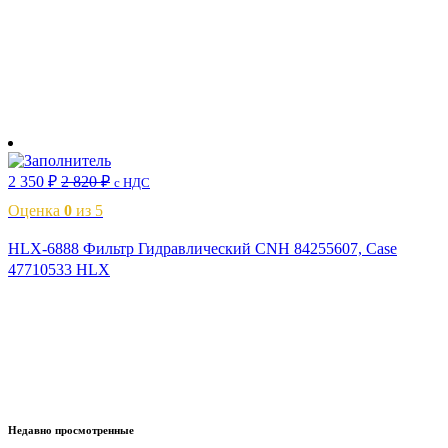
В корзину
2 350
₽
2 820
₽
с НДС
Оценка
0
из 5
HLX-6888 Фильтр Гидравлический CNH 84255607, Case
47710533 HLX
В корзину
Недавно просмотренные