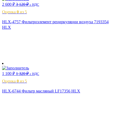
2 600
₽
3 120
₽
с НДС
Оценка
0
из 5
HLX-4757 Фильтроэлемент рециркуляции воздуха 7193354
HLX
В корзину
1 100
₽
1 320
₽
с НДС
Оценка
0
из 5
HLX-6744 Фильтр масляный LF17356 HLX