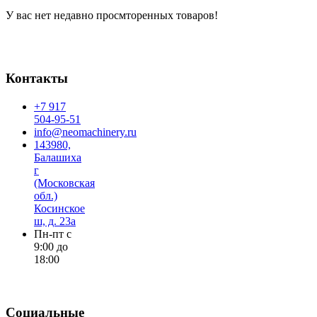
У вас нет недавно просмторенных товаров!
Контакты
+7 917
504-95-51
info@neomachinery.ru
143980,
Балашиха
г
(Московская
обл.)
Косинское
ш, д. 23а
Пн-пт с
9:00 до
18:00
Социальные