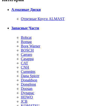
Алмазные Диски
Отрезные Круги ALMAST
Запасные Части
Bobcat
Bomag
Borg Warner
BOSCH
Carraro
Casappa
CAT
CNH
Cummins
Dana Spicer
Donaldson
Dongfeng
Doosan
Dynapac
HOWO
JCB
KOMATSU