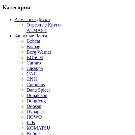
Категории
Алмазные Диски
Отрезные Круги
ALMAST
Запасные Части
Bobcat
Bomag
Borg Warner
BOSCH
Carraro
Casappa
CAT
CNH
Cummins
Dana Spicer
Donaldson
Dongfeng
Doosan
Dynapac
HOWO
JCB
KOMATSU
Kubota