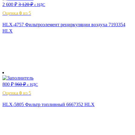
2 600
₽
3 120
₽
с НДС
Оценка
0
из 5
HLX-4757 Фильтроэлемент рециркуляции воздуха 7193354
HLX
В корзину
800
₽
960
₽
с НДС
Оценка
0
из 5
HLX-5805 Фильтр топливный 6667352 HLX