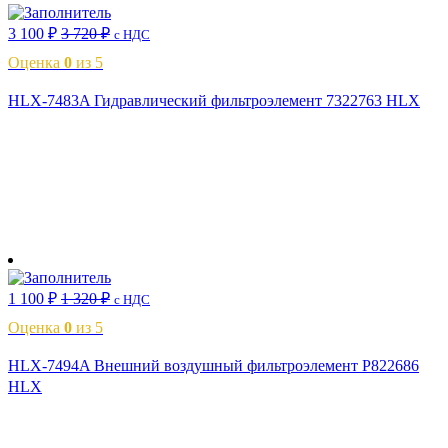
3 100
₽
3 720
₽
с НДС
Оценка
0
из 5
HLX-7483A Гидравлический фильтроэлемент 7322763 HLX
В корзину
1 100
₽
1 320
₽
с НДС
Оценка
0
из 5
HLX-7494A Внешний воздушный фильтроэлемент P822686
HLX