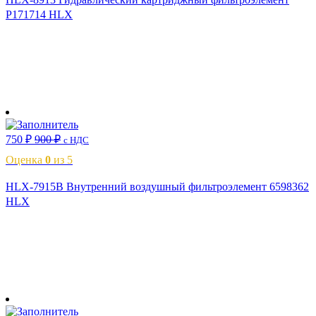
P171714 HLX
В корзину
750
₽
900
₽
с НДС
Оценка
0
из 5
HLX-7915B Внутренний воздушный фильтроэлемент 6598362
HLX
В корзину