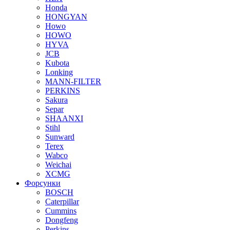
Honda
HONGYAN
Howo
HOWO
HYVA
JCB
Kubota
Lonking
MANN-FILTER
PERKINS
Sakura
Separ
SHAANXI
Stihl
Sunward
Terex
Wabco
Weichai
XCMG
Форсунки
BOSCH
Caterpillar
Cummins
Dongfeng
Perkins