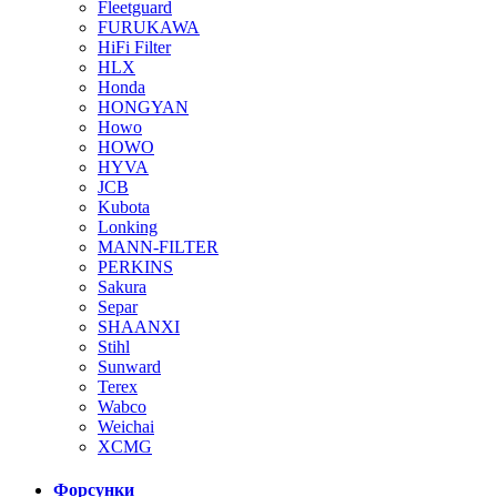
Fleetguard
FURUKAWA
HiFi Filter
HLX
Honda
HONGYAN
Howo
HOWO
HYVA
JCB
Kubota
Lonking
MANN-FILTER
PERKINS
Sakura
Separ
SHAANXI
Stihl
Sunward
Terex
Wabco
Weichai
XCMG
Форсунки