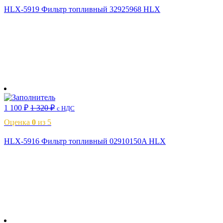
HLX-5919 Фильтр топливный 32925968 HLX
В корзину
1 100
₽
1 320
₽
с НДС
Оценка
0
из 5
HLX-5916 Фильтр топливный 02910150A HLX
В корзину