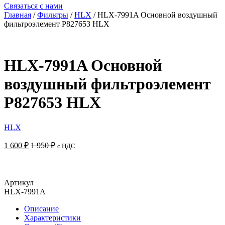
Связаться с нами
Главная
/
Фильтры
/
HLX
/ HLX-7991A Основной воздушный
фильтроэлемент P827653 HLX
HLX-7991A Основной
воздушный фильтроэлемент
P827653 HLX
HLX
1 600
₽
1 950
₽
с НДС
Добавить в корзину
Артикул
HLX-7991A
Описание
Характеристики