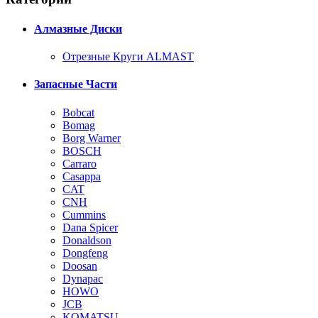
Алмазные Диски
Отрезные Круги ALMAST
Запасные Части
Bobcat
Bomag
Borg Warner
BOSCH
Carraro
Casappa
CAT
CNH
Cummins
Dana Spicer
Donaldson
Dongfeng
Doosan
Dynapac
HOWO
JCB
KOMATSU