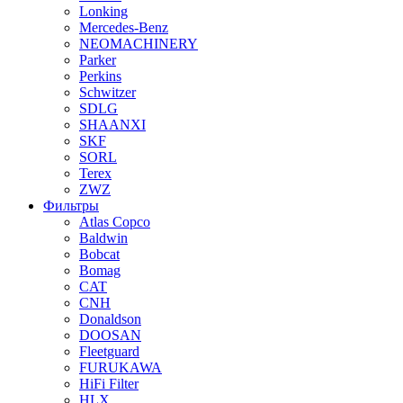
Lonking
Mercedes-Benz
NEOMACHINERY
Parker
Perkins
Schwitzer
SDLG
SHAANXI
SKF
SORL
Terex
ZWZ
Фильтры
Atlas Copco
Baldwin
Bobcat
Bomag
CAT
CNH
Donaldson
DOOSAN
Fleetguard
FURUKAWA
HiFi Filter
HLX