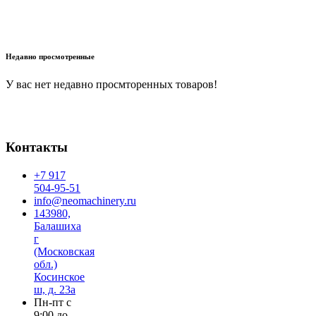
В корзину
Недавно просмотренные
У вас нет недавно просмторенных товаров!
Контакты
+7 917
504-95-51
info@neomachinery.ru
143980,
Балашиха
г
(Московская
обл.)
Косинское
ш, д. 23а
Пн-пт с
9:00 до