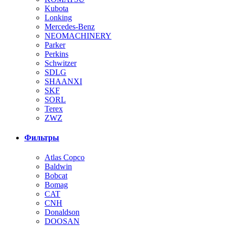
Kubota
Lonking
Mercedes-Benz
NEOMACHINERY
Parker
Perkins
Schwitzer
SDLG
SHAANXI
SKF
SORL
Terex
ZWZ
Фильтры
Atlas Copco
Baldwin
Bobcat
Bomag
CAT
CNH
Donaldson
DOOSAN