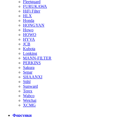
Fleetguard
FURUKAWA
HiFi Filter
HLX
Honda
HONGYAN
Howo
HOWO
HYVA
JCB
Kubota
Lonking
MANN-FILTER
PERKINS
Sakura
Separ
SHAANXI
Stihl
Sunward
Terex
Wabco
Weichai
XCMG
Форсунки