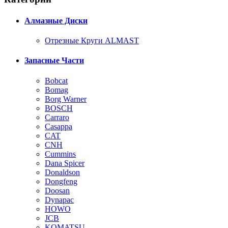
Алмазные Диски
Отрезные Круги ALMAST
Запасные Части
Bobcat
Bomag
Borg Warner
BOSCH
Carraro
Casappa
CAT
CNH
Cummins
Dana Spicer
Donaldson
Dongfeng
Doosan
Dynapac
HOWO
JCB
KOMATSU