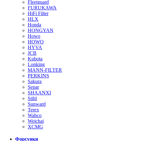
Fleetguard
FURUKAWA
HiFi Filter
HLX
Honda
HONGYAN
Howo
HOWO
HYVA
JCB
Kubota
Lonking
MANN-FILTER
PERKINS
Sakura
Separ
SHAANXI
Stihl
Sunward
Terex
Wabco
Weichai
XCMG
Форсунки