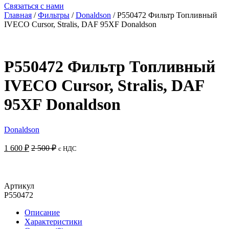
Связаться с нами
Главная
/
Фильтры
/
Donaldson
/ P550472 Фильтр Топливный
IVECO Cursor, Stralis, DAF 95XF Donaldson
P550472 Фильтр Топливный
IVECO Cursor, Stralis, DAF
95XF Donaldson
Donaldson
1 600
₽
2 500
₽
с НДС
Добавить в корзину
Артикул
P550472
Описание
Характеристики