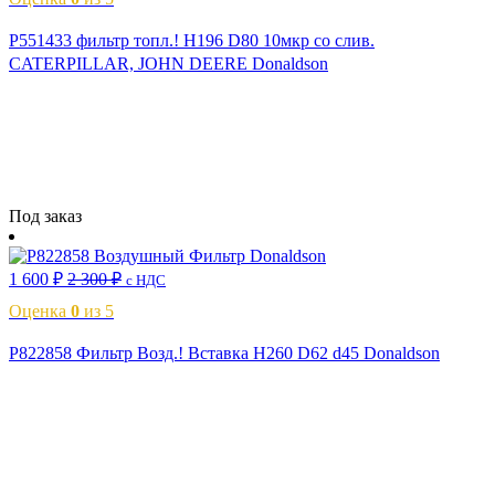
P551433 фильтр топл.! H196 D80 10мкр со слив.
CATERPILLAR, JOHN DEERE Donaldson
Читать далее
Под заказ
1 600
₽
2 300
₽
с НДС
Оценка
0
из 5
P822858 Фильтр Возд.! Вставка H260 D62 d45 Donaldson