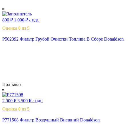
В корзину
800
₽
1 000
₽
с НДС
Оценка
0
из 5
P502392 Фильтр Грубой Очистки Топлива В Сборе Donaldson
Читать далее
Под заказ
2 900
₽
3 500
₽
с НДС
Оценка
0
из 5
P771508 Фильтр Воздушный Внешний Donaldson