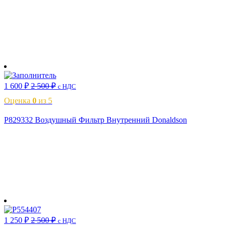
В корзину
1 600
₽
2 500
₽
с НДС
Оценка
0
из 5
P829332 Воздушный Фильтр Внутренний Donaldson
В корзину
1 250
₽
2 500
₽
с НДС