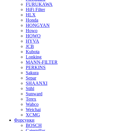
FURUKAWA
HiFi Filter
HLX
Honda
HONGYAN
Howo
HOWO
HYVA
JCB
Kubota
Lonking
MANN-FILTER
PERKINS
Sakura
Separ
SHAANXI
Stihl
Sunward
Terex
Wabco
Weichai
XCMG
Форсунки
BOSCH
Caterpillar