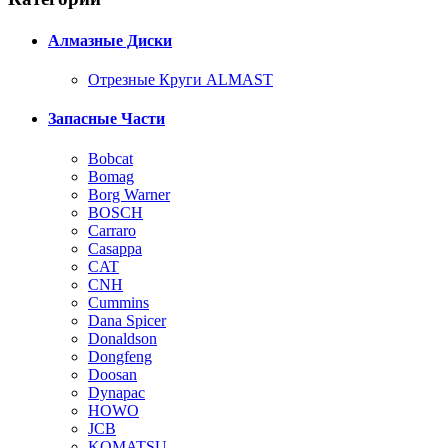
Алмазные Диски
Отрезные Круги ALMAST
Запасные Части
Bobcat
Bomag
Borg Warner
BOSCH
Carraro
Casappa
CAT
CNH
Cummins
Dana Spicer
Donaldson
Dongfeng
Doosan
Dynapac
HOWO
JCB
KOMATSU