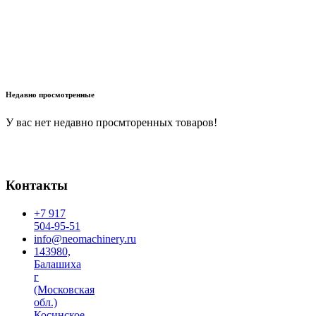
В корзину
Недавно просмотренные
У вас нет недавно просмторенных товаров!
Контакты
+7 917
504-95-51
info@neomachinery.ru
143980,
Балашиха
г
(Московская
обл.)
Косинское