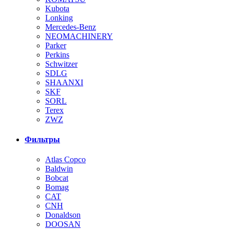
Kubota
Lonking
Mercedes-Benz
NEOMACHINERY
Parker
Perkins
Schwitzer
SDLG
SHAANXI
SKF
SORL
Terex
ZWZ
Фильтры
Atlas Copco
Baldwin
Bobcat
Bomag
CAT
CNH
Donaldson
DOOSAN