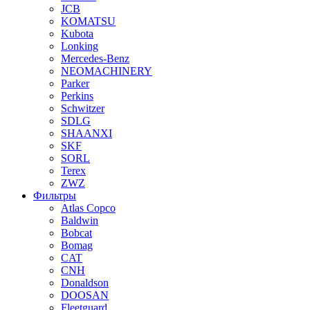
JCB
KOMATSU
Kubota
Lonking
Mercedes-Benz
NEOMACHINERY
Parker
Perkins
Schwitzer
SDLG
SHAANXI
SKF
SORL
Terex
ZWZ
Фильтры
Atlas Copco
Baldwin
Bobcat
Bomag
CAT
CNH
Donaldson
DOOSAN
Fleetguard