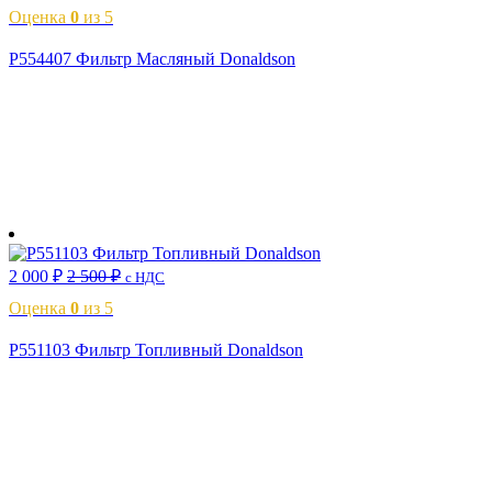
Оценка
0
из 5
P554407 Фильтр Масляный Donaldson
В корзину
2 000
₽
2 500
₽
с НДС
Оценка
0
из 5
P551103 Фильтр Топливный Donaldson