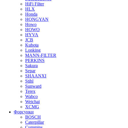
HiFi Filter
HLX
Honda
HONGYAN
Howo
HOWO
HYVA
JCB
Kubota
Lonking
MANN-FILTER
PERKINS
Sakura
Separ
SHAANXI
Stihl
Sunward
Terex
Wabco
Weichai
XCMG
Форсунки
BOSCH
Caterpillar
Cummins