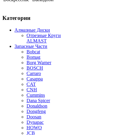
Категории
Алмазные Диски
Отрезные Круги
ALMAST
Запасные Части
Bobcat
Bomag
Borg Warner
BOSCH
Carraro
Casappa
CAT
CNH
Cummins
Dana Spicer
Donaldson
Dongfeng
Doosan
Dynapac
HOWO
JCB