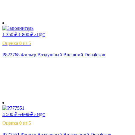
В корзину
1 350
₽
1 800
₽
с НДС
Оценка
0
из 5
P822768 Фильтр Воздушный Внешний Donaldson
В корзину
4 500
₽
5 000
₽
с НДС
Оценка
0
из 5
P777551 Фильтр Воздушный Внутренний Donaldson