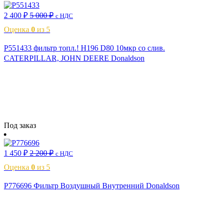
2 400
₽
5 000
₽
с НДС
Оценка
0
из 5
P551433 фильтр топл.! H196 D80 10мкр со слив.
CATERPILLAR, JOHN DEERE Donaldson
Читать далее
Под заказ
1 450
₽
2 200
₽
с НДС
Оценка
0
из 5
P776696 Фильтр Воздушный Внутренний Donaldson