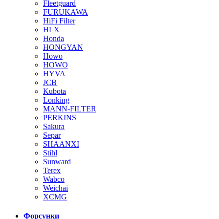
Fleetguard
FURUKAWA
HiFi Filter
HLX
Honda
HONGYAN
Howo
HOWO
HYVA
JCB
Kubota
Lonking
MANN-FILTER
PERKINS
Sakura
Separ
SHAANXI
Stihl
Sunward
Terex
Wabco
Weichai
XCMG
Форсунки