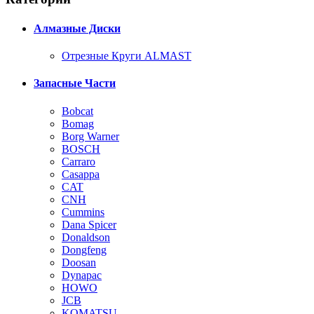
Алмазные Диски
Отрезные Круги ALMAST
Запасные Части
Bobcat
Bomag
Borg Warner
BOSCH
Carraro
Casappa
CAT
CNH
Cummins
Dana Spicer
Donaldson
Dongfeng
Doosan
Dynapac
HOWO
JCB
KOMATSU