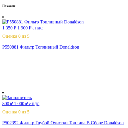
Похожие
1 350
₽
1 900
₽
с НДС
Оценка
0
из 5
P550881 Фильтр Топливный Donaldson
В корзину
800
₽
1 000
₽
с НДС
Оценка
0
из 5
P502392 Фильтр Грубой Очистки Топлива В Сборе Donaldson