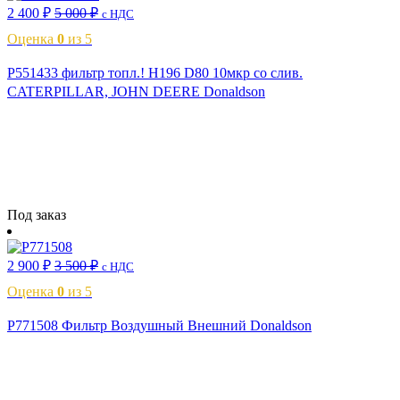
2 400
₽
5 000
₽
с НДС
Оценка
0
из 5
P551433 фильтр топл.! H196 D80 10мкр со слив.
CATERPILLAR, JOHN DEERE Donaldson
Читать далее
Под заказ
2 900
₽
3 500
₽
с НДС
Оценка
0
из 5
P771508 Фильтр Воздушный Внешний Donaldson