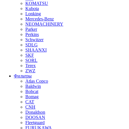
KOMATSU
Kubota
Lonking
Mercedes-Benz
NEOMACHINERY
Parker
Perkins
Schwitzer
SDLG
SHAANXI
SKF
SORL
Terex
ZWZ
Фильтры
Atlas Copco
Baldwin
Bobcat
Bomag
CAT
CNH
Donaldson
DOOSAN
Fleetguard
FURUKAWA