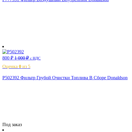
В корзину
800
₽
1 000
₽
с НДС
Оценка
0
из 5
P502392 Фильтр Грубой Очистки Топлива В Сборе Donaldson
Читать далее
Под заказ