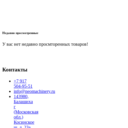
В корзину
Недавно просмотренные
У вас нет недавно просмторенных товаров!
Контакты
+7 917
504-95-51
info@neomachinery.ru
143980,
Балашиха
г
(Московская
обл.)
Косинское
ш, д. 23а