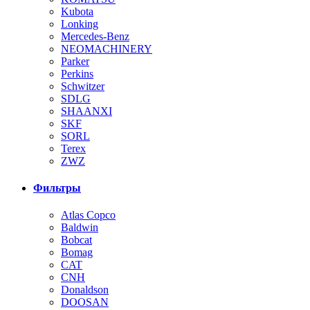
Kubota
Lonking
Mercedes-Benz
NEOMACHINERY
Parker
Perkins
Schwitzer
SDLG
SHAANXI
SKF
SORL
Terex
ZWZ
Фильтры
Atlas Copco
Baldwin
Bobcat
Bomag
CAT
CNH
Donaldson
DOOSAN