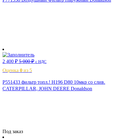
В корзину
2 400
₽
5 000
₽
с НДС
Оценка
0
из 5
P551433 фильтр топл.! H196 D80 10мкр со слив.
CATERPILLAR, JOHN DEERE Donaldson
Читать далее
Под заказ