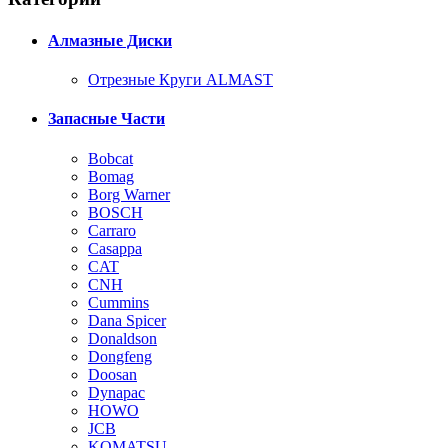
Алмазные Диски
Отрезные Круги ALMAST
Запасные Части
Bobcat
Bomag
Borg Warner
BOSCH
Carraro
Casappa
CAT
CNH
Cummins
Dana Spicer
Donaldson
Dongfeng
Doosan
Dynapac
HOWO
JCB
KOMATSU