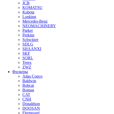
JCB
KOMATSU
Kubota
Lonking
Mercedes-Benz
NEOMACHINERY
Parker
Perkins
Schwitzer
SDLG
SHAANXI
SKF
SORL
Terex
ZWZ
Фильтры
Atlas Copco
Baldwin
Bobcat
Bomag
CAT
CNH
Donaldson
DOOSAN
Fleetguard