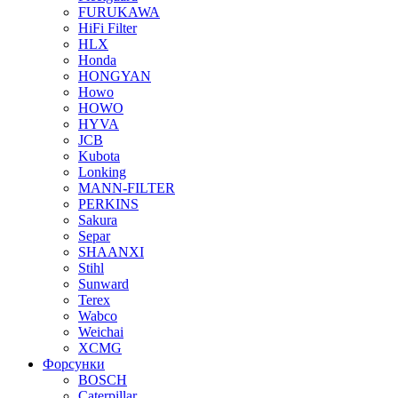
FURUKAWA
HiFi Filter
HLX
Honda
HONGYAN
Howo
HOWO
HYVA
JCB
Kubota
Lonking
MANN-FILTER
PERKINS
Sakura
Separ
SHAANXI
Stihl
Sunward
Terex
Wabco
Weichai
XCMG
Форсунки
BOSCH
Caterpillar