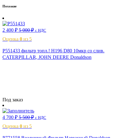
Похожие
2 400
₽
5 000
₽
с НДС
Оценка
0
из 5
P551433 фильтр топл.! H196 D80 10мкр со слив.
CATERPILLAR, JOHN DEERE Donaldson
Читать далее
Под заказ
4 700
₽
5 500
₽
с НДС
Оценка
0
из 5
P771558 Воздушный Фильтр Наружный Donaldson