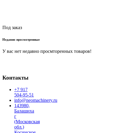
Читать далее
Под заказ
Недавно просмотренные
У вас нет недавно просмторенных товаров!
Контакты
+7 917
504-95-51
info@neomachinery.ru
143980,
Балашиха
г
(Московская
обл.)
Косинское