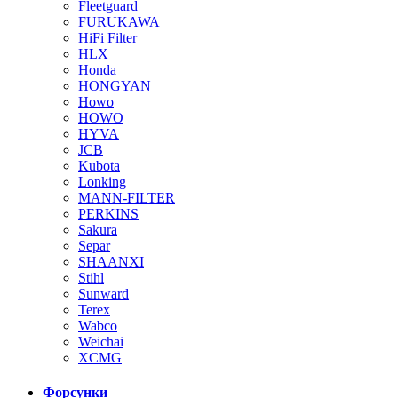
Fleetguard
FURUKAWA
HiFi Filter
HLX
Honda
HONGYAN
Howo
HOWO
HYVA
JCB
Kubota
Lonking
MANN-FILTER
PERKINS
Sakura
Separ
SHAANXI
Stihl
Sunward
Terex
Wabco
Weichai
XCMG
Форсунки