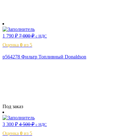
В корзину
1 790
₽
7 000
₽
с НДС
Оценка
0
из 5
p564278 Фильтр Топливный Donaldson
Читать далее
Под заказ
3 300
₽
4 500
₽
с НДС
Оценка
0
из 5