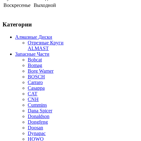
Воскресенье
Выходной
Категории
Алмазные Диски
Отрезные Круги
ALMAST
Запасные Части
Bobcat
Bomag
Borg Warner
BOSCH
Carraro
Casappa
CAT
CNH
Cummins
Dana Spicer
Donaldson
Dongfeng
Doosan
Dynapac
HOWO