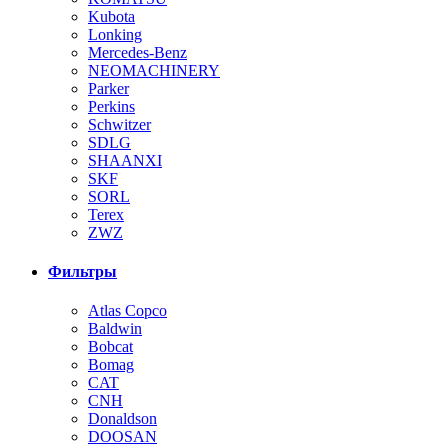
Kubota
Lonking
Mercedes-Benz
NEOMACHINERY
Parker
Perkins
Schwitzer
SDLG
SHAANXI
SKF
SORL
Terex
ZWZ
Фильтры
Atlas Copco
Baldwin
Bobcat
Bomag
CAT
CNH
Donaldson
DOOSAN