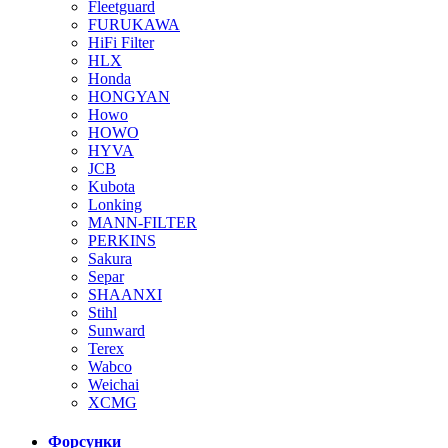
Fleetguard
FURUKAWA
HiFi Filter
HLX
Honda
HONGYAN
Howo
HOWO
HYVA
JCB
Kubota
Lonking
MANN-FILTER
PERKINS
Sakura
Separ
SHAANXI
Stihl
Sunward
Terex
Wabco
Weichai
XCMG
Форсунки