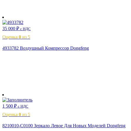
В корзину
35 000
₽
с НДС
Оценка
0
из 5
4933782 Воздушный Компрессор Dongfeng
В корзину
1 500
₽
с НДС
Оценка
0
из 5
8210010-C0100 Зеркало Левое Для Новых Моделей Dongfeng