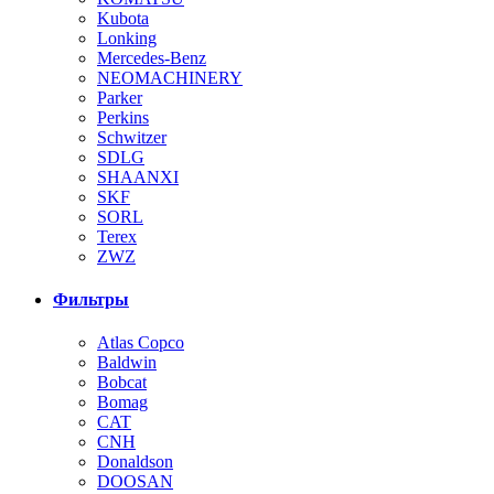
Kubota
Lonking
Mercedes-Benz
NEOMACHINERY
Parker
Perkins
Schwitzer
SDLG
SHAANXI
SKF
SORL
Terex
ZWZ
Фильтры
Atlas Copco
Baldwin
Bobcat
Bomag
CAT
CNH
Donaldson
DOOSAN