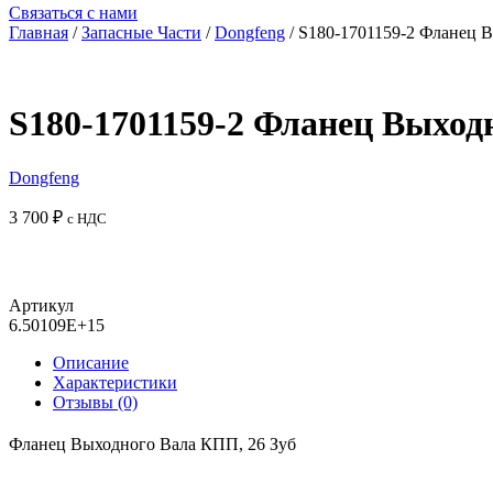
Связаться с нами
Главная
/
Запасные Части
/
Dongfeng
/ S180-1701159-2 Фланец 
S180-1701159-2 Фланец Выход
Dongfeng
3 700
₽
с НДС
Артикул
6.50109E+15
Описание
Характеристики
Отзывы (0)
Фланец Выходного Вала КПП, 26 Зуб