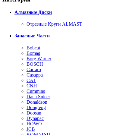
Алмазные Диски
Отрезные Круги ALMAST
Запасные Части
Bobcat
Bomag
Borg Warner
BOSCH
Carraro
Casappa
CAT
CNH
Cummins
Dana Spicer
Donaldson
Dongfeng
Doosan
Dynapac
HOWO
JCB
KOMATSU