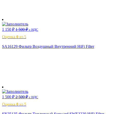
В корзину
1 150
₽
1 500
₽
с НДС
Оценка
0
из 5
SA16129 Фильтр Воздушный Внутренний HiFi Filter
В корзину
1 500
₽
2 500
₽
с НДС
Оценка
0
из 5
SN25135 Фильтр Топливный Sunward SWE3220 HiFi Filter