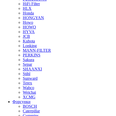
HiFi Filter
HLX
Honda
HONGYAN
Howo
HOWO
HYVA
JCB
Kubota
Lonking
MANN-FILTER
PERKINS
Sakura
Separ
SHAANXI
Stihl
Sunward
Terex
Wabco
Weichai
XCMG
Форсунки
BOSCH
Caterpillar
Cummins