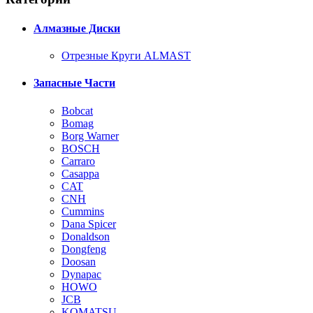
Алмазные Диски
Отрезные Круги ALMAST
Запасные Части
Bobcat
Bomag
Borg Warner
BOSCH
Carraro
Casappa
CAT
CNH
Cummins
Dana Spicer
Donaldson
Dongfeng
Doosan
Dynapac
HOWO
JCB
KOMATSU