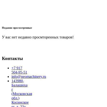
В корзину
Недавно просмотренные
У вас нет недавно просмторенных товаров!
Контакты
+7 917
504-95-51
info@neomachinery.ru
143980,
Балашиха
г
(Московская
обл.)
Косинское
ш, д. 23а