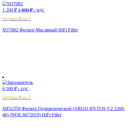
1 200
₽
1 800
₽
с НДС
Оценка
0
из 5
SO7082 Фильтр Масляный HiFi Filter
В корзину
6 500
₽
с НДС
Оценка
0
из 5
SH52359 Фильтр Гидравлический (ARGO HYTOS V2.1260-
46) (NOE 6672019) HiFi Filter