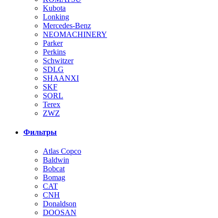
Kubota
Lonking
Mercedes-Benz
NEOMACHINERY
Parker
Perkins
Schwitzer
SDLG
SHAANXI
SKF
SORL
Terex
ZWZ
Фильтры
Atlas Copco
Baldwin
Bobcat
Bomag
CAT
CNH
Donaldson
DOOSAN