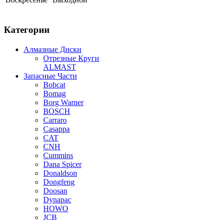
Категории
Алмазные Диски
Отрезные Круги
ALMAST
Запасные Части
Bobcat
Bomag
Borg Warner
BOSCH
Carraro
Casappa
CAT
CNH
Cummins
Dana Spicer
Donaldson
Dongfeng
Doosan
Dynapac
HOWO
JCB