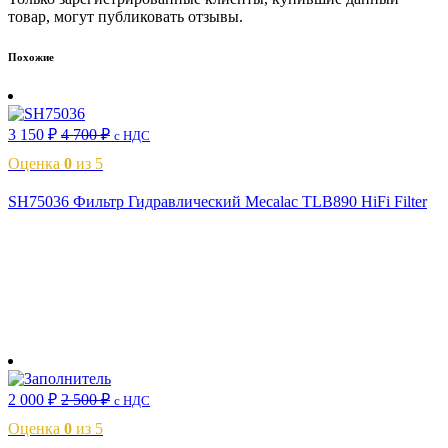
товар, могут публиковать отзывы.
Похожие
3 150
₽
4 700
₽
с НДС
Оценка
0
из 5
SH75036 Фильтр Гидравлический Mecalac TLB890 HiFi Filter
В корзину
2 000
₽
2 500
₽
с НДС
Оценка
0
из 5