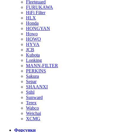
Fleetguard
FURUKAWA
HiFi Filter
HLX
Honda
HONGYAN
Howo
HOWO
HYVA
JCB
Kubota
Lonking
MANN-FILTER
PERKINS
Sakura
Separ
SHAANXI
Stihl
Sunward
Terex
Wabco
Weichai
XCMG
Форсунки