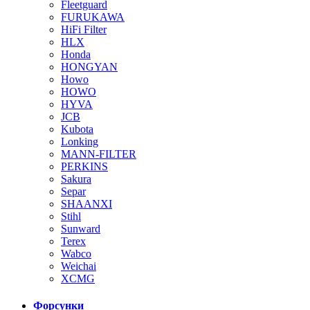
Fleetguard
FURUKAWA
HiFi Filter
HLX
Honda
HONGYAN
Howo
HOWO
HYVA
JCB
Kubota
Lonking
MANN-FILTER
PERKINS
Sakura
Separ
SHAANXI
Stihl
Sunward
Terex
Wabco
Weichai
XCMG
Форсунки