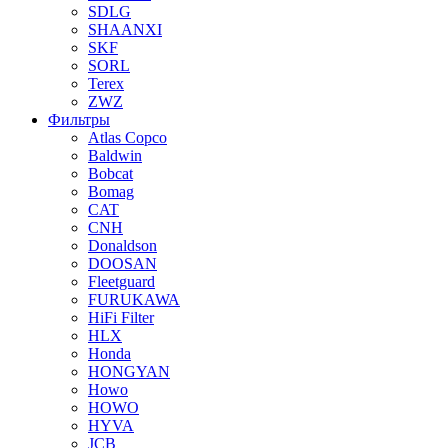
SDLG
SHAANXI
SKF
SORL
Terex
ZWZ
Фильтры
Atlas Copco
Baldwin
Bobcat
Bomag
CAT
CNH
Donaldson
DOOSAN
Fleetguard
FURUKAWA
HiFi Filter
HLX
Honda
HONGYAN
Howo
HOWO
HYVA
JCB