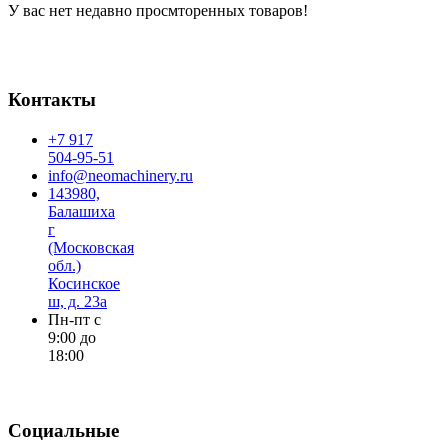
У вас нет недавно просмторенных товаров!
Контакты
+7 917
504-95-51
info@neomachinery.ru
143980,
Балашиха
г
(Московская
обл.)
Косинское
ш, д. 23а
Пн-пт с
9:00 до
18:00
Социальные