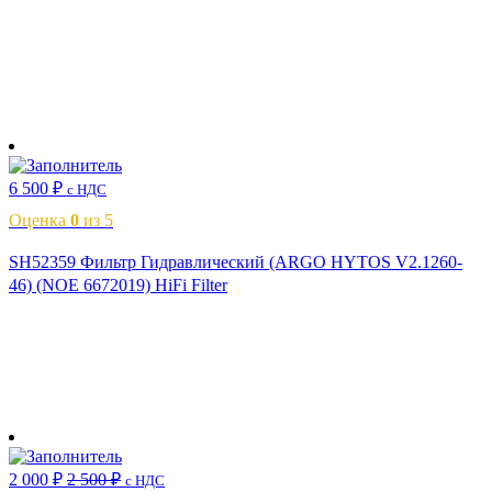
В корзину
6 500
₽
с НДС
Оценка
0
из 5
SH52359 Фильтр Гидравлический (ARGO HYTOS V2.1260-
46) (NOE 6672019) HiFi Filter
В корзину
2 000
₽
2 500
₽
с НДС