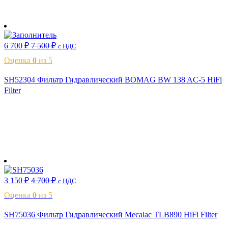
В корзину
6 700
₽
7 500
₽
с НДС
Оценка
0
из 5
SH52304 Фильтр Гидравлический BOMAG BW 138 AC-5 HiFi
Filter
В корзину
3 150
₽
4 700
₽
с НДС
Оценка
0
из 5
SH75036 Фильтр Гидравлический Mecalac TLB890 HiFi Filter