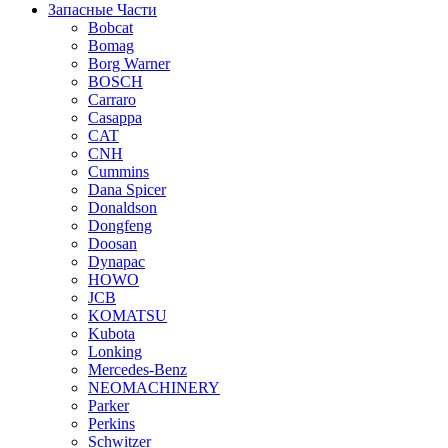
Запасные Части
Bobcat
Bomag
Borg Warner
BOSCH
Carraro
Casappa
CAT
CNH
Cummins
Dana Spicer
Donaldson
Dongfeng
Doosan
Dynapac
HOWO
JCB
KOMATSU
Kubota
Lonking
Mercedes-Benz
NEOMACHINERY
Parker
Perkins
Schwitzer