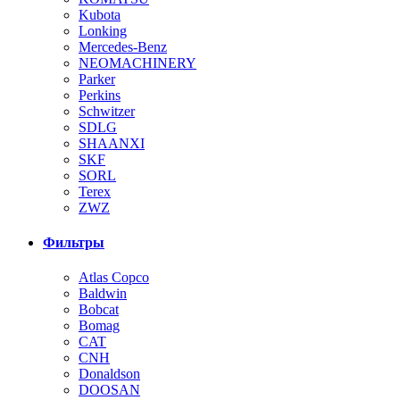
Kubota
Lonking
Mercedes-Benz
NEOMACHINERY
Parker
Perkins
Schwitzer
SDLG
SHAANXI
SKF
SORL
Terex
ZWZ
Фильтры
Atlas Copco
Baldwin
Bobcat
Bomag
CAT
CNH
Donaldson
DOOSAN