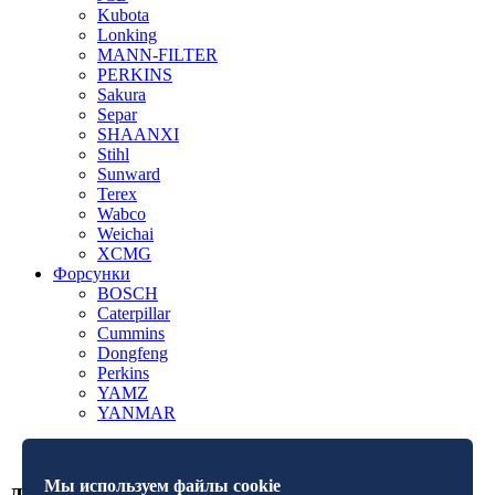
Kubota
Lonking
MANN-FILTER
PERKINS
Sakura
Separ
SHAANXI
Stihl
Sunward
Terex
Wabco
Weichai
XCMG
Форсунки
BOSCH
Caterpillar
Cummins
Dongfeng
Perkins
YAMZ
YANMAR
Мы используем файлы cookie