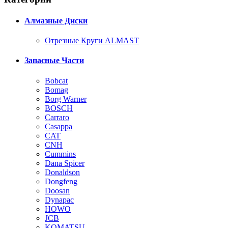
Алмазные Диски
Отрезные Круги ALMAST
Запасные Части
Bobcat
Bomag
Borg Warner
BOSCH
Carraro
Casappa
CAT
CNH
Cummins
Dana Spicer
Donaldson
Dongfeng
Doosan
Dynapac
HOWO
JCB
KOMATSU